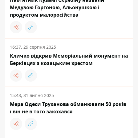
Пам'ятник Кузьмі Скрябіну назвали
Медузою Горгоною, Альонушкою і
продуктом малоросійства
16:37, 29 серпня 2025
Кличко відкрив Меморіальний монумент на
Берківцях з козацьким хрестом
15:43, 31 липня 2025
Мера Одеси Труханова обманювали 50 років
і він не в того закохався