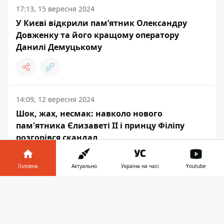
17:13, 15 вересня 2024
У Києві відкрили пам’ятник Олександру
Довженку та його кращому оператору
Данилі Демуцькому
14:09, 12 вересня 2024
Шок, жах, несмак: навколо нового
пам'ятника Єлизаветі II і принцу Філіпу
розгорівся скандал
Головна
Актуально
Україна на часі
Youtube
Інформатор у
Завантажити
ВІЙНА
телефоні
👉