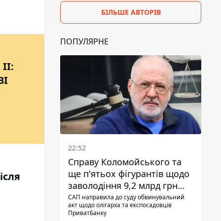
БІЛЬШЕ АВТОРІВ
ПОПУЛЯРНЕ
II:
ВІ
22:52
Справу Коломойського та
ще п'ятьох фігурантів щодо
ісля
заволодіння 9,2 млрд грн
ПриватБанку скерували до
САП направила до суду обвинувальний
акт щодо олігарха та експосадовців
суду
ПриватБанку