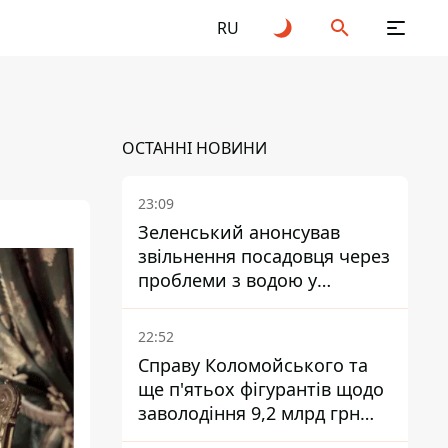
RU
ОСТАННІ НОВИНИ
23:09
Зеленський анонсував
звільнення посадовця через
проблеми з водою у
Марганці
22:52
Справу Коломойського та
ще п'ятьох фігурантів щодо
заволодіння 9,2 млрд грн
ПриватБанку скерували до