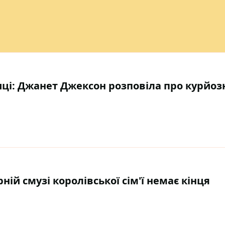
иці: Джанет Джексон розповіла про курйо
ій смузі королівської сім'ї немає кінця