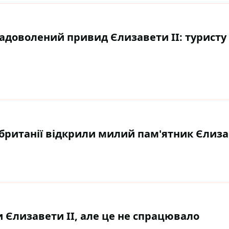
адоволений привид Єлизавети II: туристу
британії відкрили милий пам'ятник Єлизав
Єлизавети II, але це не спрацювало