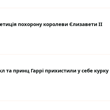
етиція похорону королеви Єлизавети II
 та принц Гаррі прихистили у себе курку 