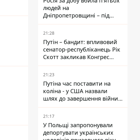
Росія за добу вбила п'ятьох
людей на
Дніпропетровщині – під
ударами опинилися п'ять
районів області
21:28
Путін – бандит: впливовий
сенатор-республіканець Рік
Скотт закликав Конгрес
притягнути РФ до
відповідальності за війну в
21:23
Україні
Путіна час поставити на
коліна - у США назвали
шлях до завершення війни -
National Security Journal
21:17
У Польщі запропонували
депортувати українських