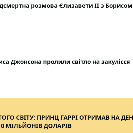
редсмертна розмова Єлизавети II з Борисом
риса Джонсона пролили світло на закулісся
ОГО СВІТУ: ПРИНЦ ГАРРІ ОТРИМАВ НА ДЕ
0 МІЛЬЙОНІВ ДОЛАРІВ