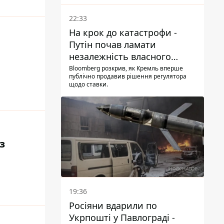
22:33
На крок до катастрофи -
Путін почав ламати
незалежність власного
Центробанку, змусивши
Bloomberg розкрив, як Кремль вперше
публічно продавив рішення регулятора
знизити базову ставку
щодо ставки.
з
19:36
Росіяни вдарили по
Укрпошті у Павлограді -