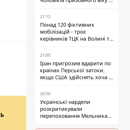
чоловіків призовного віку -
кого це може торкнутися
21:12
Понад 120 фіктивних
мобілізацій - троє
керівників ТЦК на Волині та
Буковині отримали підозри
за фейкові звіти
21:05
Іран пригрозив вдарити по
країнах Перської затоки,
якщо США здійснять хоча б
одну атаку - Reuters
20:56
Українські нардепи
розкритикували
НЬ
перепоховання Мельника
через ризик дипломатичної
ізоляції