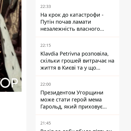
суду
22:33
На крок до катастрофи -
Путін почав ламати
незалежність власного
Центробанку, змусивши
знизити базову ставку
22:15
Klavdia Petrivna розповіла,
скільки грошей витрачає на
життя в Києві та у що
вкладає мільйони
22:00
Президентом Угорщини
може стати герой мема
Гарольд, який приховує
біль – він очолив народне
голосування
21:45