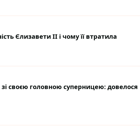
ть Єлизавети II і чому її втратила
ч зі своєю головною суперницею: довелося