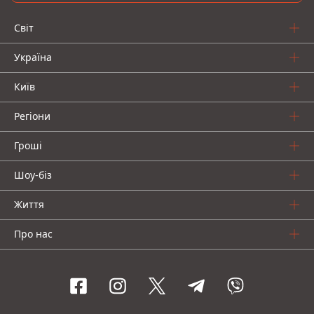
Світ
Україна
Київ
Регіони
Гроші
Шоу-біз
Життя
Про нас