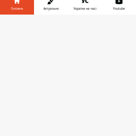
Головна
Актуально
Україна на часі
Youtube
ВІЙНА
Інформатор у
Завантажити
телефоні
👉
14:38, 28 вересня 2025
ВБИТІ МЕДСЕСТРА ТА ПАЦІЄНТ,
ПОНІВЕЧЕНІ ЦІЛІ МІКРОРАЙОНИ:
ГОЛОВА МВС ПРО НАСЛІДКИ
РАКЕТНОЇ АТАКИ