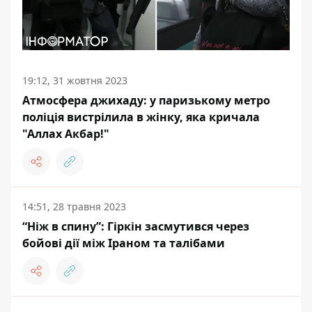
19:12, 31 жовтня 2023
Атмосфера джихаду: у паризькому метро
поліція вистрілила в жінку, яка кричала
"Аллах Акбар!"
14:51, 28 травня 2023
“Ніж в спину”: Гіркін засмутився через
бойові дії між Іраном та талібами