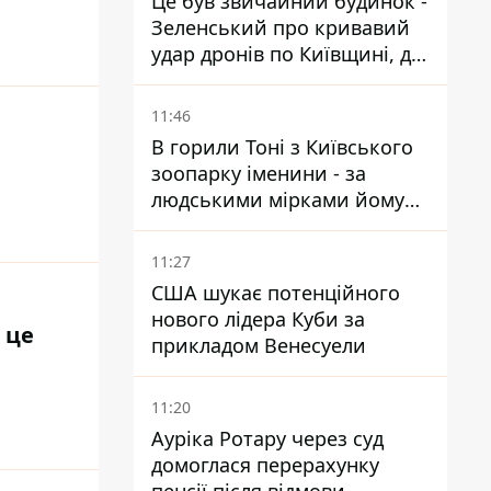
Це був звичайний будинок -
Зеленський про кривавий
удар дронів по Київщині, де
загинули дідусь, бабуся та їх
малолітній онук
11:46
В горили Тоні з Київського
зоопарку іменини - за
людськими мірками йому
вже понад 90 років
11:27
США шукає потенційного
нового лідера Куби за
 це
прикладом Венесуели
11:20
Ауріка Ротару через суд
домоглася перерахунку