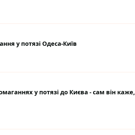
ання у потязі Одеса-Київ
аганнях у потязі до Києва - сам він каже,