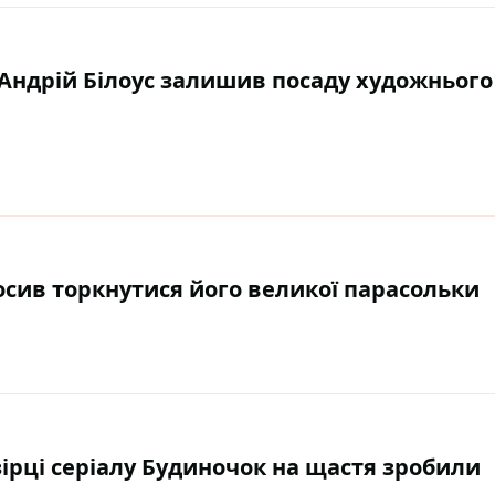
 Андрій Білоус залишив посаду художнього
сив торкнутися його великої парасольки
ірці серіалу Будиночок на щастя зробили