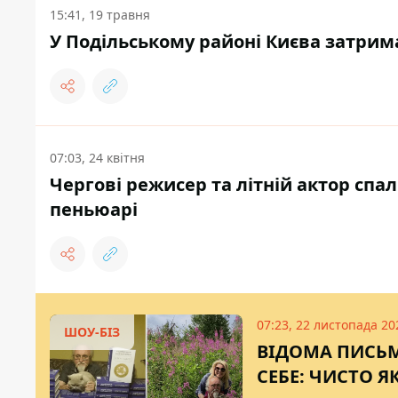
15:41, 19 травня
У Подільському районі Києва затрим
07:03, 24 квітня
Чергові режисер та літній актор спа
пеньюарі
07:23, 22 листопада 20
ШОУ-БІЗ
ВІДОМА ПИСЬМ
СЕБЕ: ЧИСТО Я