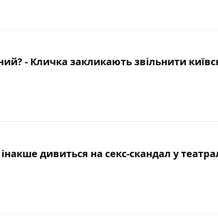
ний? - Кличка закликають звільнити київс
й інакше дивиться на секс-скандал у театр