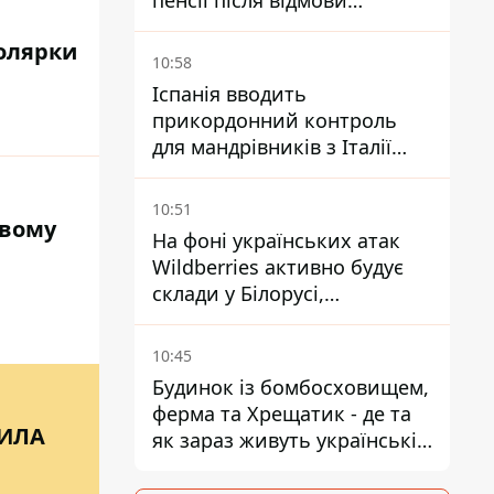
пенсії після відмови
Пенсійного фонду
колярки
10:58
Іспанія вводить
прикордонний контроль
для мандрівників з Італії
через міграційний конфлікт
10:51
ивому
На фоні українських атак
Wildberries активно будує
склади у Білорусі,
Казахстані, Узбекистані
10:45
Будинок із бомбосховищем,
ферма та Хрещатик - де та
ПИЛА
як зараз живуть українські
знаменитості