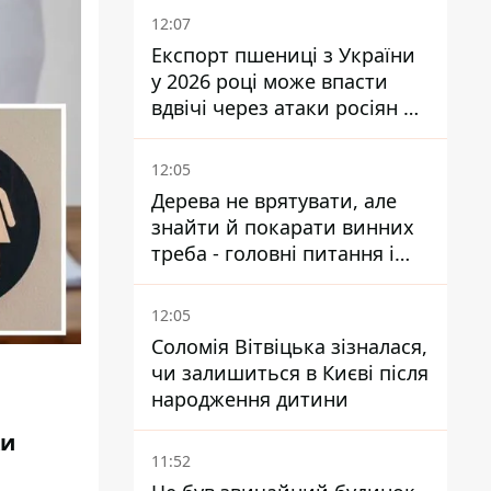
12:07
Експорт пшениці з України
у 2026 році може впасти
вдвічі через атаки росіян по
портах
12:05
Дерева не врятувати, але
знайти й покарати винних
треба - головні питання і
висновки з конфлікту на
Теремках
12:05
Соломія Вітвіцька зізналася,
чи залишиться в Києві після
народження дитини
ки
11:52