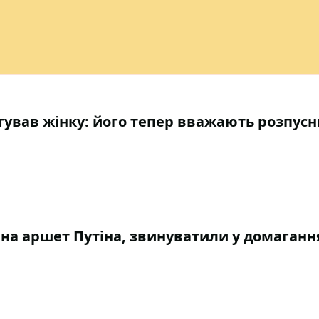
тував жінку: його тепер вважають розпус
на аршет Путіна, звинуватили у домаганн