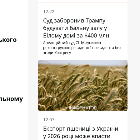
12:22
Суд заборонив Трампу
будувати бальну залу у
Білому домі за $400 млн
ького
Апеляційний суд США зупинив
реконструкцію резиденції президента без
згоди Конгресу
альному
12:07
Експорт пшениці з України
у 2026 році може впасти