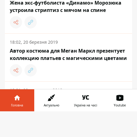
Жена экс-футболиста «Динамо» Морозюка
устроила стриптиз с мячом на спине
18:02, 20 березня 2019
Автор костюма для Меган Маркл презентует
коллекцию платьев с магическими цветами
18:21, 22 листопада 2018
В Киеве дизайнер Гайк Аванесян в особняке
Полякова презентовал новую коллекцию
Головна
Актуально
Україна на часі
Youtube
Інформатор у
Завантажити
телефоні
👉