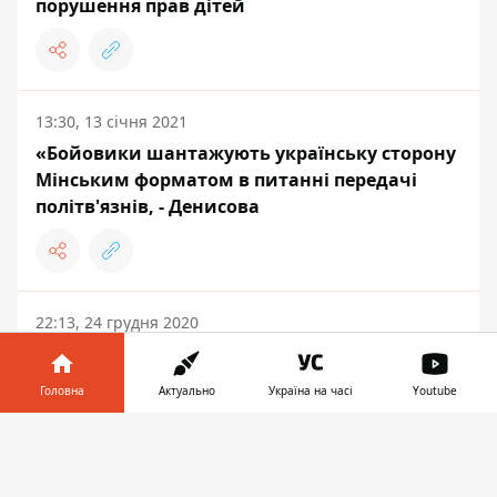
порушення прав дітей
13:30, 13 січня 2021
«Бойовики шантажують українську сторону
Мінським форматом в питанні передачі
політв'язнів, - Денисова
22:13, 24 грудня 2020
Шумков будинку. Політв'язень повернувся з
російської в'язниці після незаконного
Головна
Актуально
Україна на часі
Youtube
трирічного ув'язнення
Інформатор у
Завантажити
телефоні
👉