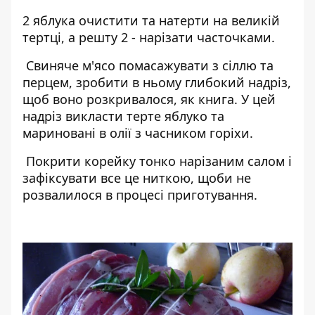
2 яблука очистити та натерти на великій
тертці, а решту 2 - нарізати часточками.
Свиняче м'ясо помасажувати з сіллю та
перцем, зробити в ньому глибокий надріз,
щоб воно розкривалося, як книга. У цей
надріз викласти терте яблуко та
мариновані в олії з часником горіхи.
Покрити корейку тонко нарізаним салом і
зафіксувати все це ниткою, щоби не
розвалилося в процесі приготування.