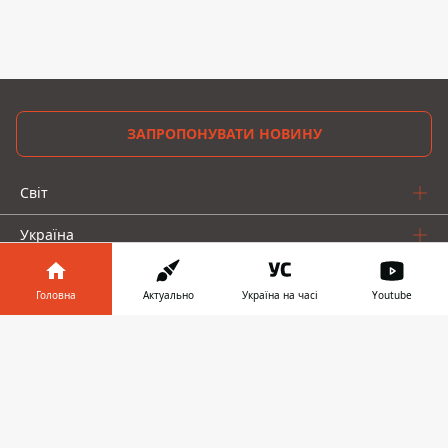
ЗАПРОПОНУВАТИ НОВИНУ
Світ
Україна
Київ
Головна
Актуально
Україна на часі
Youtube
Регіони
Інформатор у
Завантажити
телефоні
👉
Гроші
Шоу-біз
Життя