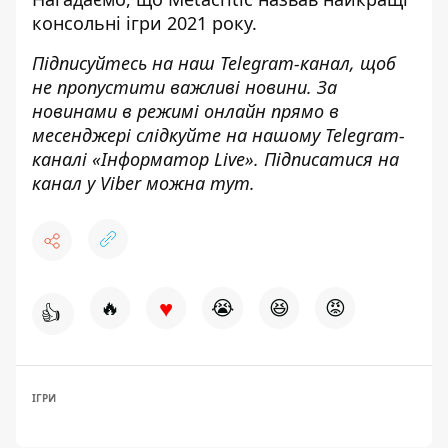
консольні ігри 2021 року
.
Підписуйтесь на наш
Telegram-канал
,
щоб
н
е пропустити важливі новини. За
новинами в режимі онлайн прямо в
месенджері слідкуйте на нашому Telegram-
каналі «
Інформатор Live»
. Підписатися на
канал у Viber можна
тут.
♥
🔥
😭
😆
😡
👍
ІГРИ