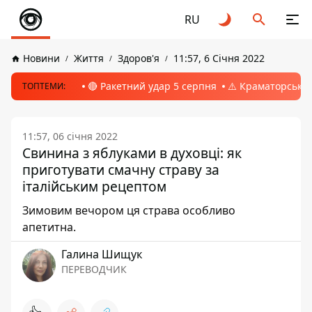
RU
Новини
Життя
Здоров'я
11:57, 6 Січня 2022
🔴 Ракетний удар 5 серпня
⚠️ Краматорськ, 
ТОПТЕМИ:
11:57, 06 січня 2022
Свинина з яблуками в духовці: як
приготувати смачну страву за
італійським рецептом
Зимовим вечором ця страва особливо
апетитна.
Галина Шищук
ПЕРЕВОДЧИК