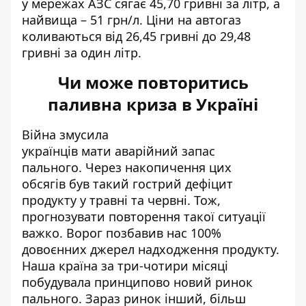
у мережах АЗС сягає 45,70 гривні за літр, а
найвища – 51 грн/л. Ціни на автогаз
коливаються від 26,45 гривні до 29,48
гривні за один літр.
Чи може повторитись
паливна криза в Україні
Війна змусила
українців
мати
аварійний запас
пального. Через накопичення цих
обсягів був такий гострий дефіцит
продукту у травні та червні. Тож,
прогнозувати повторення такої ситуації
важко. Ворог
позбавив
нас 100%
довоєнних джерел надходження продукту.
Наша країна за три-чотири місяці
побудувала принципово новий ринок
пального. Зараз ринок інший, більш