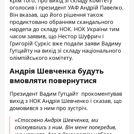
Крім того, про вихід зі складу Комітету
оголосив
і президент УАФ Андрій Павелко.
Він вказав, що його рішення також
продиктовано обранням скандального
нардепа до складу НОК.
НОК України тим
часом заявив, що Нестор Шуфрич і
Григорій Суркіс вже подали заяви Вадиму
Гутцайту на вихід зі складу національного
олімпійського комітету.
Андрія Шевченка будуть
вмовляти повернутися
Президент Вадим Гутцайт
прокоментував
вихід з НОК Андрія Шевченко і сказав, що
домовився з ним про зустріч.
«Стосовно Андрія Шевченка, ми
спілкувались з ним. Він мене попередив,