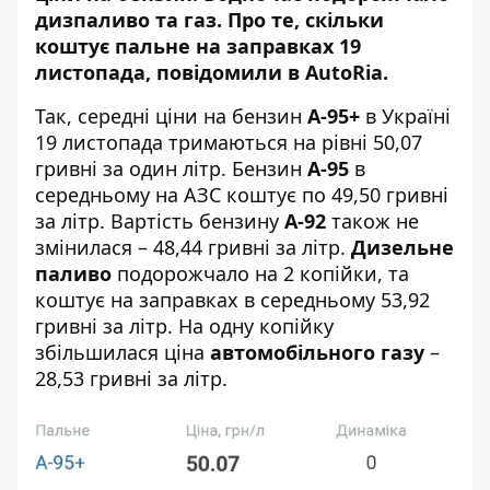
дизпаливо та газ
. Про те, скільки
коштує пальне на заправках 19
листопада, повідомили в
AutoRia
.
Так, середні ціни на бензин
А-95+
в Україні
19 листопада тримаються на рівні 50,07
гривні за один літр. Бензин
А-95
в
середньому на АЗС коштує по 49,50 гривні
за літр. Вартість бензину
А-92
також не
змінилася – 48,44 гривні за літр.
Дизельне
паливо
подорожчало на 2 копійки, та
коштує на заправках в середньому 53,92
гривні за літр. На одну копійку
збільшилася ціна
автомобільного газу
–
28,53 гривні за літр.