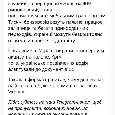
гнучкий. Тепер щонайменше на 40%
ринок насичується
постачанням
автомобільним
транспортом.
Тисячі бензовозів везуть пальне, працює
залізниця та багато прикордонних
переходів. Українці можуть безкоштовно
отримати пальне — деталі
тут
.
Нагадаємо, в Україні
вирішили повернути
акцизи
на пальне. Крім
того, українське
посвідчення водія
адаптували до документів ЄС
.
Також
Інформатор
писав, чому
дешевшає
нафта та що буде з цінами на пальне
в
Україні.
Підписуйтесь на наш
Telegram-канал
, щоб
не пропустити важливих новин. За
новинами в режимі онлайн прямо в