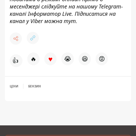
месенджері слідкуйте на нашому Telegram-
каналі
Інформатор Live
. Підписатися на
канал у Viber можна
тут
.
♥
🔥
😭
😆
😡
👍
ЦІНИ
БЕНЗИН