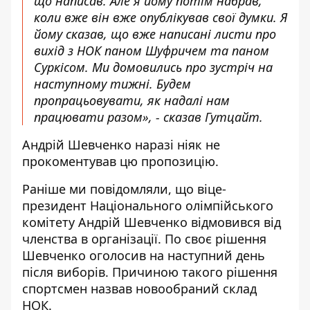
що написав. Але я йому потім набрав,
коли вже він вже опублікував свої думки. Я
йому сказав, що вже написані листи про
вихід з НОК паном Шуфричем та паном
Суркісом. Ми домовились про зустріч на
наступному тижні. Будем
пропрацьовувати, як надалі нам
працювати разом», -
сказав
Гутцайт.
Андрій Шевченко наразі ніяк не
прокоментував цю пропозицію.
Раніше ми повідомляли, що віце-
президент Національного олімпійського
комітету Андрій Шевченко відмовився від
членства в організації. По своє рішення
Шевченко оголосив
на наступний день
після виборів
. Причиною такого рішення
спортсмен назвав новообраний склад
НОК.