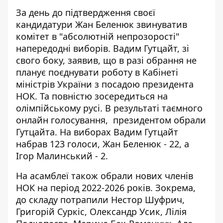
За день до підтвердження своєї
кандидатури Жан Беленюк
звинуватив
комітет
в "абсолютній непрозорості"
напередодні виборів.
Вадим Гутцайт, зі
свого боку, заявив, що в разі обрання
не
планує поєднувати
роботу в Кабінеті
міністрів України з посадою президента
НОК. Та повністю зосередиться на
олімпійському русі.
В результаті таємного
онлайн голосування, президентом обрали
Гутцайта. На виборах Вадим Гутцайт
набрав 123 голоси, Жан Беленюк - 22, а
Ігор Малинський - 2.
На асамблеї також обрали нових членів
НОК на період 2022-2026 років. Зокрема,
до складу потрапили Нестор Шуфрич,
Григорій Суркіс, Олександр Усик, Лілія