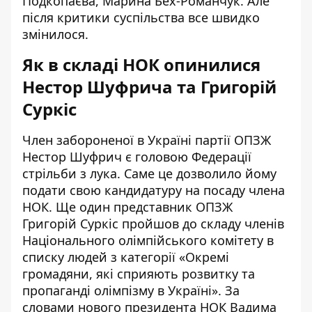
Подкопаєва, Марина Бех-Романчук. Але
після критики суспільства все швидко
змінилося.
Як в складі НОК опинилися
Нестор Шуфрича та Григорій
Суркіс
Член забороненої в Україні партії ОПЗЖ
Нестор Шуфрич є головою Федерації
стрільби з лука. Саме це дозволило йому
подати свою кандидатуру на посаду члена
НОК. Ще один представник ОПЗЖ
Григорій Суркіс пройшов до складу членів
Національного олімпійського комітету в
списку людей з категорії «Окремі
громадяни, які сприяють розвитку та
пропаганді олімпізму в Україні».
За
словами нового президента НОК Вадима