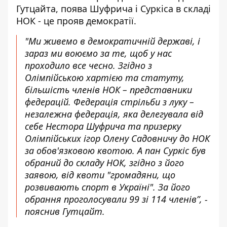
Гутцайта, поява Шуфрича і Суркіса в складі
НОК - це прояв демократії.
"Ми живемо в демократичній державі, і
зараз ми воюємо за те, щоб у нас
проходило все чесно. Згідно з
Олімпійською хартією та статуту,
більшість членів НОК – представники
федерацій. Федерація стрільби з луку –
незалежна федерація, яка делегувала від
себе Нестора Шуфрича та призерку
Олімпійських ігор Олену Садовничу до НОК
за обов'язковою квотою. А пан Суркіс був
обраний до складу НОК, згідно з його
заявою, від квоти "громадяни, що
розвивають спорт в Україні". За його
обрання проголосували 99 зі 114 членів”, -
пояснив Гутцайт.