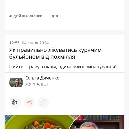
АНДРІЙ НІКОЛАЄНКО
ДТП
12:55, 04 січня 2024
Як правильно лікуватись курячим
бульйоном від похмілля
Пийте страву з піали, вдихаючи її випарування!
Ольга Дяченко
ЖУРНАЛІСТ
👍