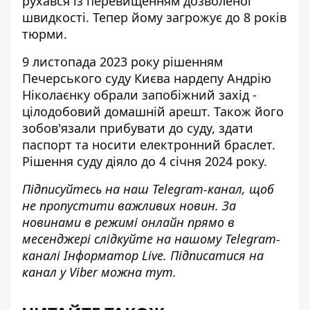
рухався із перевищенням дозволеної
швидкості. Тепер йому загрожує до 8 років
тюрми.
9 листопада 2023 року рішенням
Печерського суду Києва нардепу Андрію
Ніколаєнку
обрали запобіжний захід
-
цілодобовий домашній арешт. Також його
зобов'язали прибувати до суду, здати
паспорт та носити електронний браслет.
Рішення суду діяло до 4 січня 2024 року.
Підписуйтесь на наш
Telegram-канал
, щоб
не пропустити важливих новин. За
новинами в режимі онлайн прямо в
месенджері слідкуйте на нашому Telegram-
каналі
Інформатор Live
. Підписатися на
канал у Viber можна
тут
.