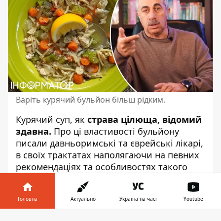
Варіть курячий бульйон більш рідким.
Курячий суп, як
страва цілюща, відомий
здавна.
Про ці
властивості бульйону
писали давньоримські та єврейські лікарі,
в своїх трактатах наполягаючи на певних
рекомендаціях та особливостях такого
призначення. Наприклад, щодо того, що
курчата не мають бути надто
Головна
Актуально
Україна на часі
Youtube
перегодованими,
аби страва не була
занадто жирною.
Натомість буцімто
Інформатор у