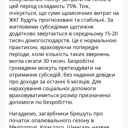
цей період складають 75%. Тож,
очікується, що суми щомісячних витрат на
ЖКГ будуть прогнозовані та стабільні. За
житловими субсидіями щотижня
додатково
звертається
в середньому 15-20
тисяч домогосподарств. Це є нормальною
практикою, враховуючи попередні
періоди, коли кількість таких звернень
могла сягати 30 тисяч. Безробітні
громадяни можуть претендувати на
отримання субсидій, без надання довідки
про доходи за останні 6 місяців. Для
нарахування
соціальної
допомоги
враховуватиметься розмір призначеної
допомоги по безробіттю.
Нагадаємо, загарбники
брешуть про
початок опалювального сезону
в
Мелітополі. Крім того, Шмигаль
назвав