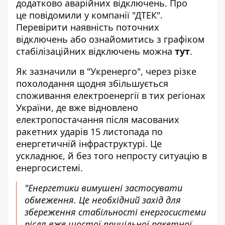
додатково аварійних відключень. Про
це
повідомили
у компанії "ДТЕК".
Перевірити наявність поточних
відключень або ознайомитись з графіком
стабілізаційних відключень можна
тут
.
Як зазначили в "Укренерго", через різке
похолодання щодня збільшується
споживання електроенергії в тих регіонах
України, де вже відновлено
електропостачання після масованих
ракетних ударів 15 листопада по
енергетичній інфраструктурі. Це
ускладнює, й без того непросту ситуацію в
енергосистемі.
"Енергетики вимушені застосувати
обмеження. Це необхідний захід для
збереження стабільності енергосистеми
після вже шостої прицільної ракетної