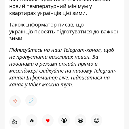
новий температурний мінімум у
квартирах українців
цієї зими.
Також
Інформатор
писав, що
українців
просять підготуватися
до важкої
зими.
Підписуйтесь на наш
Telegram-канал
, щоб
не пропустити важливих новин. За
новинами в режимі онлайн прямо в
месенджері слідкуйте на нашому Telegram-
каналі
Інформатор Live
. Підписатися на
канал у Viber можна
тут
.
♥
🔥
😭
😆
😡
👍