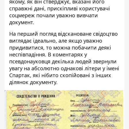
якому, як він стверджує, вказані його
справжні дані,
прискіпливі користувачі
соцмереж почали уважно вивчати
документ
.
На перший погляд відскановане свідоцтво
виглядає ідеально, але якщо уважно
придивитися, то можна побачити деякі
неспівпадіння. В коментарях у
псевдонауковця декілька людей звернули
увагу на абсолютно однакові літери у імені
Спартак, які нібито скопійовані з інших
ділянок документу.