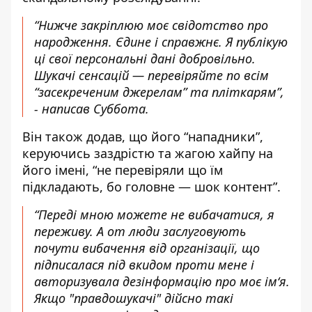
“Нижче закріплюю моє свідотство про
народження. Єдине і справжнє. Я публікую
ці свої персональні дані добровільно.
Шукачі сенсацій — перевіряйте по всім
“засекреченим джерелам” та пліткарям”,
- написав Суббота.
Він також додав, що його “нападники”,
керуючись заздрістю та жагою хайпу на
його імені, “не перевіряли що їм
підкладають, бо головне — шок контент”.
“Переді мною можете не вибачатися, я
переживу. А от люди заслуговують
почути вибачення від організації, що
підписалася під вкидом проти мене і
авторизувала дезінформацію про моє ім‘я.
Якщо "правдошукачі" дійсно такі