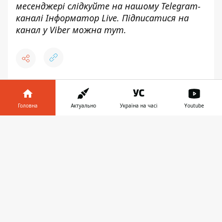
месенджері слідкуйте на нашому Telegram-
каналі
Інформатор Live
. Підписатися на
канал у Viber можна
тут
.
♥
🔥
😭
😆
😡
👍
Головна
Актуально
Україна на часі
Youtube
Інформатор у
Завантажити
телефоні
👉
ШАХРАЙСТВО
ПСИХОЛОГІЯ
СКАНДАЛ