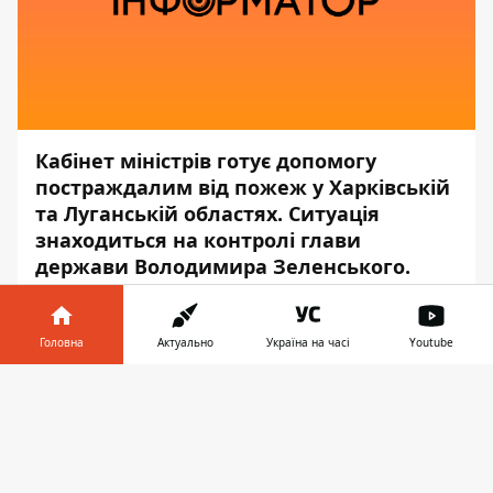
Кабінет міністрів готує допомогу
постраждалим від пожеж у Харківській
та Луганській областях. Ситуація
знаходиться на контролі глави
держави Володимира Зеленського.
Про це повідомляє
Інформатор
з
посиланням на прес-службу
Офісу
Головна
Актуально
Україна на часі
Youtube
президента
.
Інформатор у
Завантажити
"Уряд готує проект допомоги
телефоні
👉
постраждалим в Харківській та Луганській
областях ... Ми повинні бути готовими до
швидкої реакції на потреби людей - перш