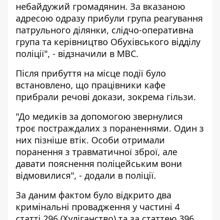
небайдужий громадянин. За вказаною
адресою одразу прибули група реагування
патрульного ділянки, слідчо-оперативна
група та керівництво Обухівського відділу
поліції", - відзначили в МВС.
Після прибуття на місце події було
встановлено, що працівники кафе
прибрали речові докази, зокрема гільзи.
"До медиків за допомогою звернулися
троє постраждалих з пораненнями. Один з
них пізніше втік. Особи отримали
поранення з травматичної зброї, але
давати пояснення поліцейським вони
відмовилися", - додали в поліції.
За даним фактом було відкрито два
кримінальні провадження у частині 4
статті 296 (Хуліганство) та за статтею 396