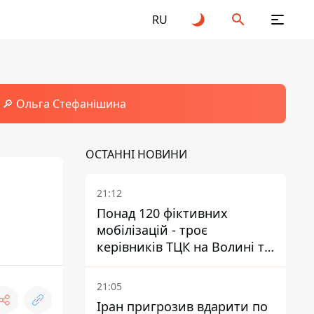
RU
🔎 Ольга Стефанішина
ОСТАННІ НОВИНИ
21:12
Понад 120 фіктивних
мобілізацій - троє
керівників ТЦК на Волині та
Буковині отримали підозри
за фейкові звіти
21:05
Іран пригрозив вдарити по