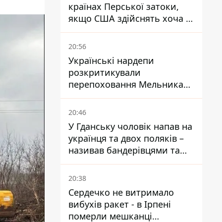
країнах Перської затоки,
якщо США здійснять хоча б
одну атаку - Reuters
20:56
Українські нардепи
розкритикували
перепоховання Мельника
через ризик дипломатичної
ізоляції
20:46
У Гданську чоловік напав на
українця та двох поляків –
називав бандерівцями та
поводився агресивно
20:38
Сердечко не витримало
вибухів ракет - в Ірпені
померли мешканці