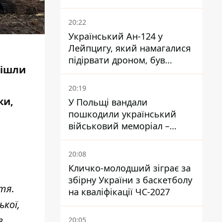
притулку для собак з
інвалідністю
20:22
Український Ан-124 у
Лейпцигу, який намагалися
підірвати дроном, був
пішли
завантажений
боєприпасами
20:19
ки,
У Польщі вандали
пошкодили український
військовий меморіал –
посольство відреагувало
20:08
Кличко-молодший зіграє за
збірну України з баскетболу
тя.
на кваліфікації ЧС-2027
кої,
з
20:05