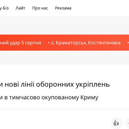
-Біз
Лайт
Про нас
Реклама
тний удар 5 серпня
⚠️ Краматорськ, Костянтинівка
и нові лінії оборонних укріплень
ти в тимчасово окупованому Криму
👍