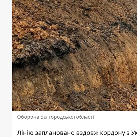
Оборона Бєлгородської області
Лінію заплановано вздовж кордону з У