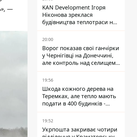
KAN Development Ігоря
ь», —
Ніконова зреклася
будівництва теплотраси на
Теремках
20:00
Ворог показав свої ганчірки
у Чернігівці на Донеччині,
але контроль над селищем
не підтверджений
19:56
Шкода кожного дерева на
Теремках, але тепло мають
подати в 400 будинків -
депутатка Київради
19:52
Укрпошта закриває чотири
відділення у Краматорську