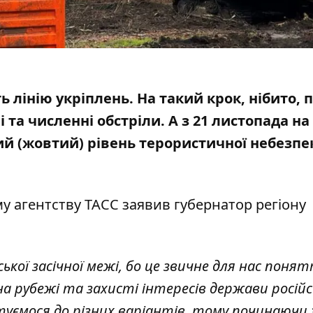
 лінію укріплень. На такий крок, нібито, 
 та численні обстріли. А з 21 листопада на
ий (жовтий) рівень терористичної небезпе
у агентству ТАСС заявив губернатор регіону
ької засічної межі, бо це звичне для нас понят
а рубежі та захисті інтересів держави російсь
туємося до різних варіантів, тому починаючи 