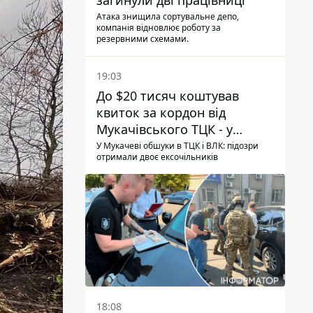
загинули дві працівниці
Атака знищила сортувальне депо,
компанія відновлює роботу за
резервними схемами.
19:03
До $20 тисяч коштував
квиток за кордон від
Мукачівського ТЦК - у
гучній справі перші підозри
У Мукачеві обшуки в ТЦК і ВЛК: підозри
отримали двоє ексочільників
отримали двоє колишніх
керівників
18:08