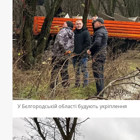
У Бєлгородській області будують укріплення