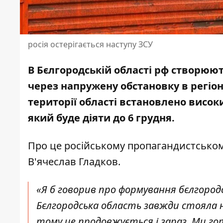
росія остерігається наступу ЗСУ
В
Бєлгородській області
рф створюють
через напружену обстановку в регіоні
території області встановлено висок
який буде діяти до 6 грудня.
Про це російському пропагандистськом
В'ячеслав Гладков.
«Я б говорив про формування бєлгородс
Бєлгородська область завжди стояла н
тому це продовжується і зараз. Ми го