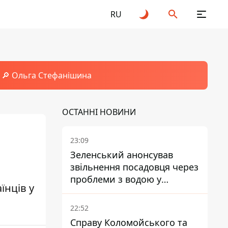
RU
🔎 Ольга Стефанішина
ОСТАННІ НОВИНИ
23:09
Зеленський анонсував
звільнення посадовця через
проблеми з водою у
їнців у
Марганці
22:52
Справу Коломойського та