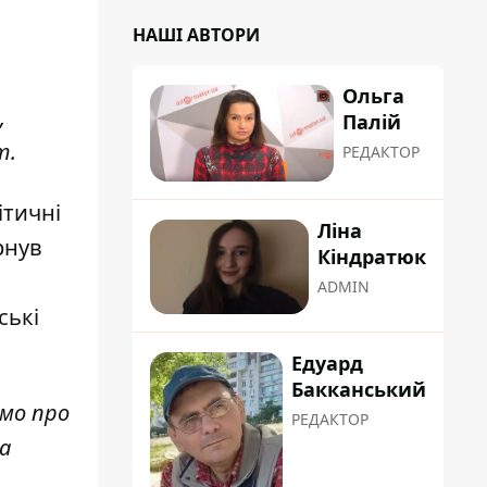
НАШІ АВТОРИ
Ольга
,
Палій
т.
РЕДАКТОР
ітичні
Ліна
рнув
Кіндратюк
ADMIN
ські
Едуард
Бакканський
имо про
РЕДАКТОР
а