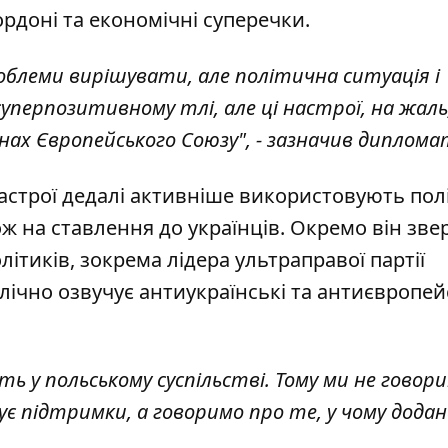
ордоні та економічні суперечки.
роблеми вирішувати, але політична ситуація і
суперпозитивному тлі, але ці настрої, на жаль
ах Європейського Союзу", - зазначив диплома
астрої дедалі активніше використовують пол
кож на ставлення до українців. Окремо він зве
ітиків, зокрема лідера ультраправої партії
лічно озвучує антиукраїнські та антиєвропей
ть у польському суспільстві. Тому ми не говор
ує підтримки, а говоримо про те, у чому додан