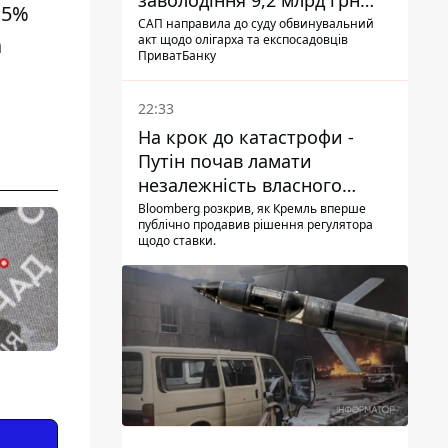
заволодіння 9,2 млрд грн
,5%
ПриватБанку скерували до
САП направила до суду обвинувальний
акт щодо олігарха та експосадовців
а
суду
ПриватБанку
22:33
На крок до катастрофи -
Путін почав ламати
незалежність власного
Центробанку, змусивши
Bloomberg розкрив, як Кремль вперше
публічно продавив рішення регулятора
знизити базову ставку
щодо ставки.