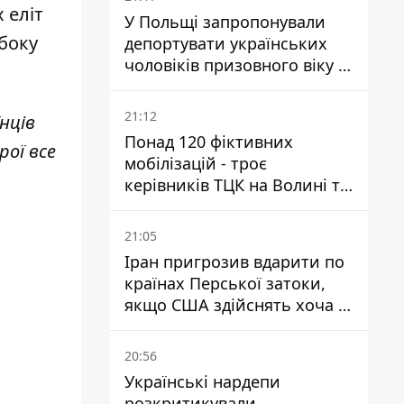
 еліт
У Польщі запропонували
 боку
депортувати українських
чоловіків призовного віку -
кого це може торкнутися
21:12
нців
Понад 120 фіктивних
рої все
мобілізацій - троє
керівників ТЦК на Волині та
Буковині отримали підозри
за фейкові звіти
21:05
Іран пригрозив вдарити по
країнах Перської затоки,
якщо США здійснять хоча б
одну атаку - Reuters
20:56
Українські нардепи
розкритикували