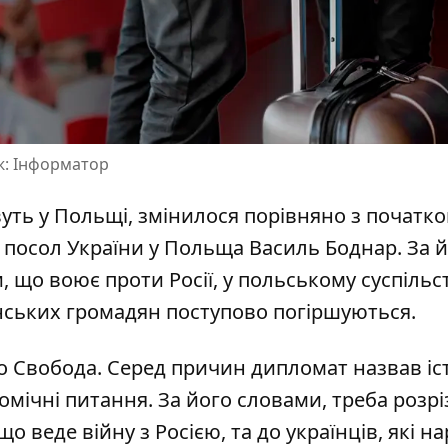
аж: Інформатор
вуть у Польщі,
змінилося порівняно з початк
в посол України у Польща Василь Боднар. За 
 що воює проти Росії, у польському суспільс
їнських громадян поступово погіршуються.
іо Свобода. Серед причин дипломат назвав іс
омічні питання. За його словами, треба розр
що веде війну з Росією, та до українців, які на