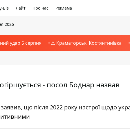
-Біз
Лайт
Про нас
Реклама
ня 2026
тний удар 5 серпня
⚠️ Краматорськ, Костянтинівка
погіршується - посол Боднар назвав
аявив, що після 2022 року настрої щодо укра
озитивними