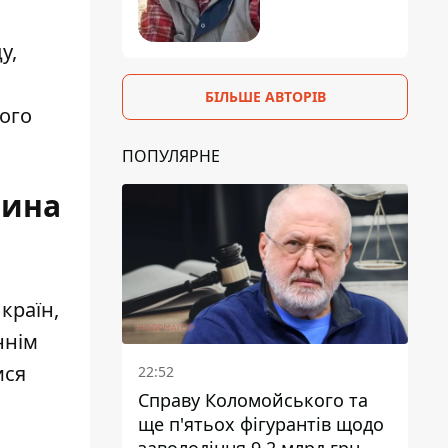
у,
БІЛЬШЕ АВТОРІВ
вого
ПОПУЛЯРНЕ
тина
країн,
ннім
ися
22:52
Справу Коломойського та
ще п'ятьох фігурантів щодо