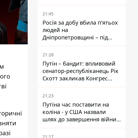
біль – він очолив народне
голосування
21:45
Росія за добу вбила п'ятьох
людей на
Дніпропетровщині – під
ударами опинилися п'ять
районів області
21:28
Путін – бандит: впливовий
ом
сенатор-республіканець Рік
його
Скотт закликав Конгрес
тві
притягнути РФ до
відповідальності за війну в
21:23
Україні
Путіна час поставити на
коліна - у США назвали
торичні
шлях до завершення війни -
ізняти
National Security Journal
разі
21:17