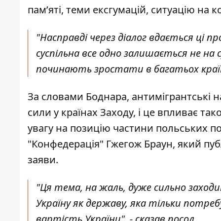
пам’яті, теми ексгумацій, ситуацію на к
"Насправді через діалог вдається ці п
суспільна все одно залишається не на 
починають зростати в багатьох країн
За словами Боднара, антимігрантські н
сили у країнах Заходу, і це впливає та
увагу на позицію частини польських пол
"Конфедерація" Гжегож Браун, який пуб
заяви.
"Ця тема, на жаль, дуже сильно заходи
Україну як державу, яка тільки потреб
вартість України", - сказав посол.