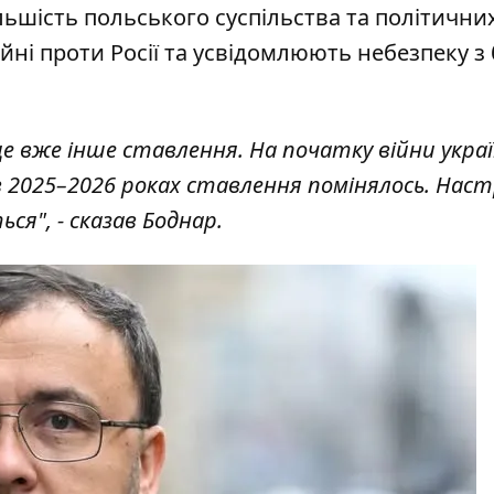
льшість польського суспільства та політичних
йні проти Росії та усвідомлюють небезпеку з
 це вже інше ставлення. На початку війни украї
в 2025–2026 роках ставлення помінялось. Наст
я", - сказав Боднар.