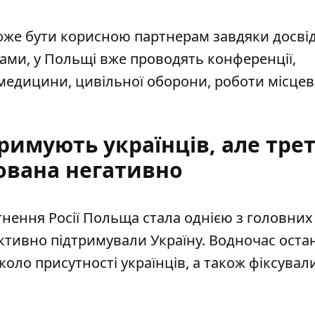
оже бути корисною партнерам завдяки досвід
вами, у Польщі вже проводять конференції,
 медицини, цивільної оборони, роботи місце
.
римують українців, але тре
вана негативно
ення Росії Польща стала однією з головних 
активно підтримували Україну. Водночас оста
вколо присутності українців, а також
фіксувал