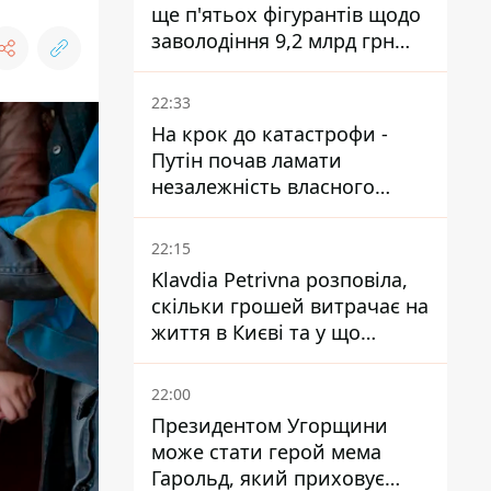
ще п'ятьох фігурантів щодо
заволодіння 9,2 млрд грн
ПриватБанку скерували до
суду
22:33
На крок до катастрофи -
Путін почав ламати
незалежність власного
Центробанку, змусивши
знизити базову ставку
22:15
Klavdia Petrivna розповіла,
скільки грошей витрачає на
життя в Києві та у що
вкладає мільйони
22:00
Президентом Угорщини
може стати герой мема
Гарольд, який приховує