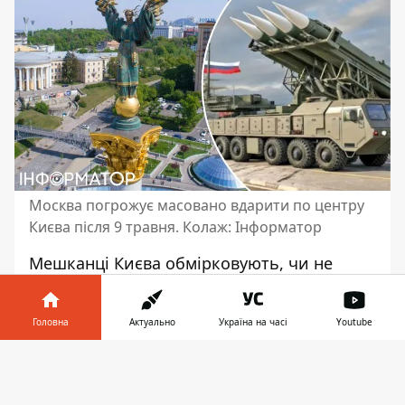
Москва погрожує масовано вдарити по центру
Києва після 9 травня. Колаж: Інформатор
Мешканці Києва обмірковують, чи не
залишити місто на вихідний 9 травня. Як
відомо, РФ погрожувала
масованим
Головна
Актуально
Україна на часі
Youtube
ракетним ударом
по центру міста. Були
навіть попереджені дипустанови
Інформатор у
Завантажити
іноземних країн. Інформатор коротко
телефоні
👉
зібрав найважливіше, що треба знати,