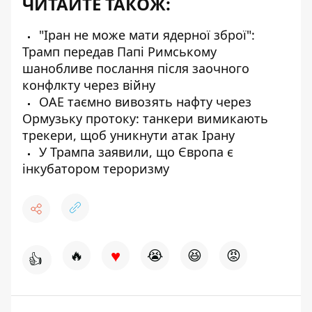
ЧИТАЙТЕ ТАКОЖ:
"Іран не може мати ядерної зброї":
Трамп передав Папі Римському
шанобливе послання після заочного
конфлкту через війну
ОАЕ таємно вивозять нафту через
Ормузьку протоку: танкери вимикають
трекери, щоб уникнути атак Ірану
У Трампа заявили, що Європа є
інкубатором тероризму
♥
🔥
😭
😆
😡
👍