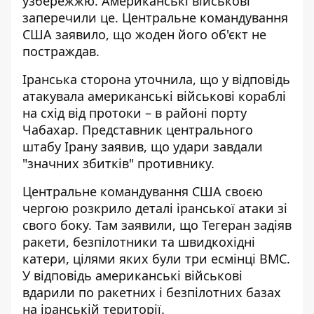
узбережжю. Американські військові
заперечили це. Центральне командування
США заявило, що жоден його об'єкт не
постраждав.
Іранська сторона уточнила, що у відповідь
атакувала американські військові кораблі
на схід від протоки – в районі порту
Чабахар. Представник центрального
штабу Ірану заявив, що удари завдали
"значних збитків" противнику.
Центральне командування США своєю
чергою розкрило деталі іранської атаки зі
свого боку. Там заявили, що Тегеран задіяв
ракети, безпілотники та швидкохідні
катери, цілями яких були три есмінці ВМС.
У відповідь американські військові
вдарили по ракетних і безпілотних базах
на іранській території.