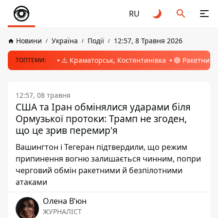
RU
Новини
Україна
Події
12:57, 8 Травня 2026
⚠️ Краматорськ, Костянтинівка
🔴 Ракетний 
ТОПТЕМИ:
12:57, 08 травня
США та Іран обмінялися ударами біля
Ормузької протоки: Трамп не згоден,
що це зрив перемир'я
Вашингтон і Тегеран підтвердили, що режим
припинення вогню залишається чинним, попри
черговий обмін ракетними й безпілотними
атаками
Олена Вʼюн
ЖУРНАЛІСТ