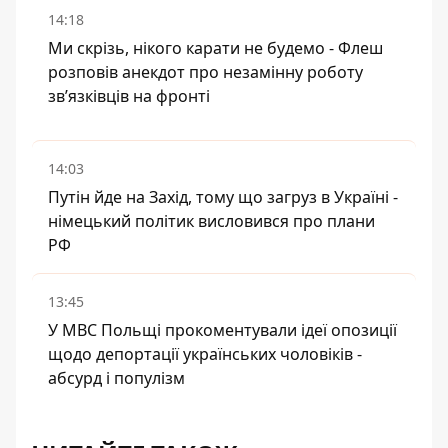
14:18
Ми скрізь, нікого карати не будемо - Флеш
розповів анекдот про незамінну роботу
зв’язківців на фронті
14:03
Путін йде на Захід, тому що загруз в Україні -
німецький політик висловився про плани
РФ
13:45
У МВС Польщі прокоментували ідеї опозиції
щодо депортації українських чоловіків -
абсурд і популізм