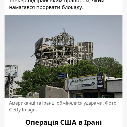
танкер під іранським прапором, який
намагався прорвати блокаду.
Американці та іранці обмінялися ударами. Фото:
Getty Images
Операція США в Ірані