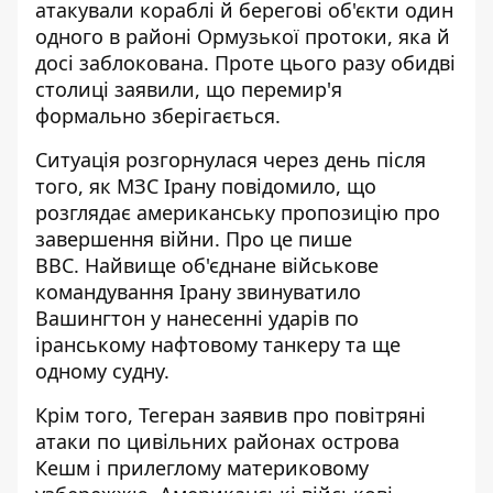
атакували кораблі й берегові об'єкти один
одного в районі Ормузької протоки,
яка й
досі заблокована
. Проте цього разу обидві
столиці заявили, що перемир'я
формально зберігається.
Ситуація розгорнулася через день після
того, як МЗС Ірану повідомило, що
розглядає американську пропозицію про
завершення війни. Про це пише
BBC. Найвище об'єднане військове
командування Ірану звинуватило
Вашингтон у
нанесенні ударів
по
іранському нафтовому танкеру та ще
одному судну.
Крім того, Тегеран заявив про повітряні
атаки по цивільних районах острова
Кешм і прилеглому материковому