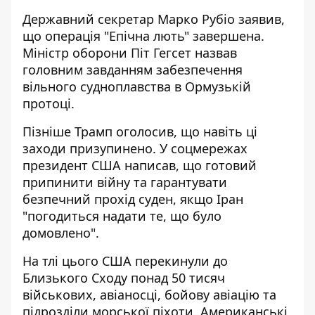
Державний секретар Марко Рубіо заявив,
що
операція "Епічна лють" завершена
.
Міністр оборони Піт Гегсет назвав
головним завданням забезпечення
вільного судноплавства в Ормузькій
протоці.
Пізніше Трамп оголосив, що навіть ці
заходи призупинено. У соцмережах
президент США написав, що готовий
припинити війну та гарантувати
безпечний прохід суден, якщо Іран
"погодиться надати те, що було
домовлено".
На тлі цього США перекинули до
Близького Сходу
понад 50 тисяч
військових
, авіаносці, бойову авіацію та
підрозділи морської піхоти. Американські