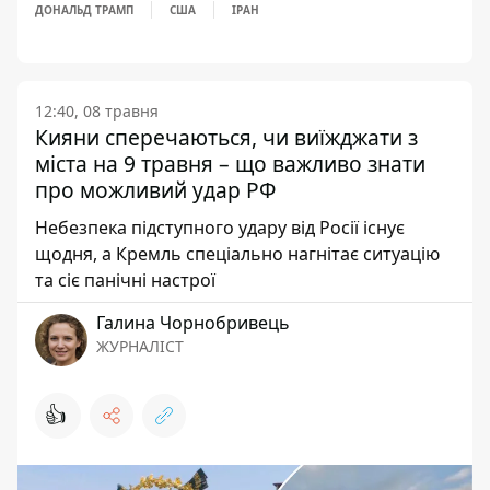
ДОНАЛЬД ТРАМП
США
ІРАН
12:40, 08 травня
Кияни сперечаються, чи виїжджати з
міста на 9 травня – що важливо знати
про можливий удар РФ
Небезпека підступного удару від Росії існує
щодня, а Кремль спеціально нагнітає ситуацію
та сіє панічні настрої
Галина Чорнобривець
ЖУРНАЛІСТ
👍