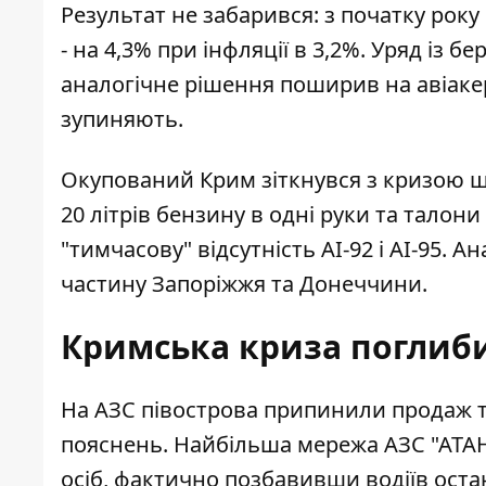
Результат не забарився: з початку року
- на 4,3% при інфляції в 3,2%. Уряд із 
аналогічне рішення поширив на авіаке
зупиняють.
Окупований Крим
зіткнувся з кризою 
20 літрів бензину в одні руки та талон
"тимчасову" відсутність АІ-92 і АІ-95. А
частину Запоріжжя та Донеччини.
Кримська криза поглиби
На АЗС півострова
припинили продаж т
пояснень. Найбільша мережа АЗС "АТАН
осіб, фактично позбавивши водіїв оста