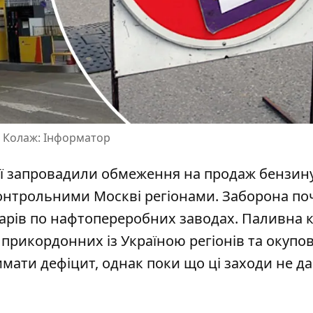
. Колаж: Інформатор
сії запровадили обмеження на продаж бензину
онтрольними Москві регіонами. Заборона
по
арів
по нафтопереробних заводах. Паливна к
прикордонних із Україною регіонів та окупов
римати дефіцит, однак поки що ці заходи не д