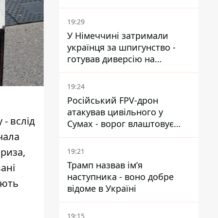
19:29
У Німеччині затримали
українця за шпигунство -
готував диверсію на
військовому підприємстві
19:24
Російський FPV-дрон
атакував цивільного у
 - вслід
Сумах - ворог влаштовує
полювання на людей у
чала
містах
риза,
19:21
Трамп назвав імʼя
ані
наступника - воно добре
ають
відоме в Україні
19:15