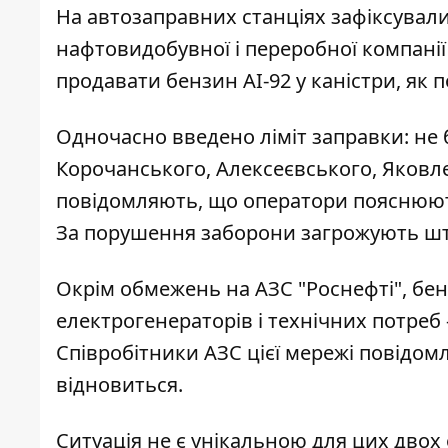
На автозаправних станціях зафіксували 
нафтовидобувної і переробної компанії
продавати бензин АІ-92 у каністри, як 
Одночасно введено ліміт заправки: не б
Корочанського, Алексеєвського, Яковл
повідомляють, що оператори пояснюют
За порушення заборони загрожують ш
Окрім обмежень на АЗС "Роснефті", бен
електрогенераторів і технічних потреб 
Співробітники АЗС цієї мережі повідо
відновиться.
Ситуація не є унікальною для цих двох