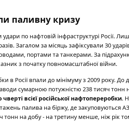
ли паливну кризу
 удари по нафтовій інфраструктурі Росії. Лиш
азів. Загалом за місяць зафіксували 30 ударі
роводами, портами та танкерами. За підрахун
казник з початку повномасштабної війни.
и в Росії впали до мінімуму з 2009 року. До д
аводи сумарною потужністю 238 тисяч тонн н
 чверті всієї російської нафтопереробки
. 
тажень палива на біржу, де закуповуються АЗ
ч тонн на добу - на третину менше, ніж рік то