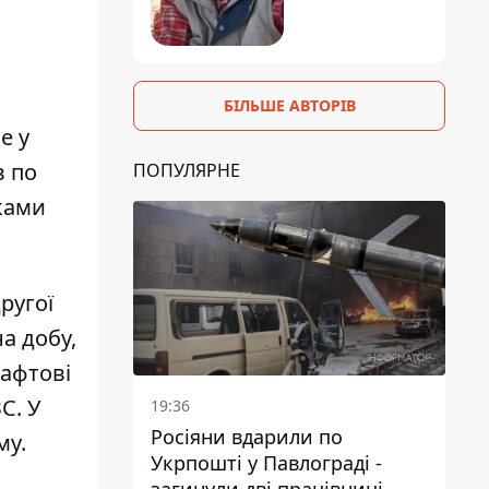
БІЛЬШЕ АВТОРІВ
е у
в по
ПОПУЛЯРНЕ
ками
ругої
а добу,
Нафтові
С. У
19:36
Росіяни вдарили по
му.
Укрпошті у Павлограді -