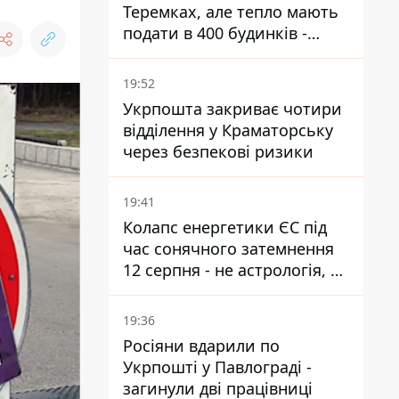
Теремках, але тепло мають
подати в 400 будинків -
депутатка Київради
19:52
Укрпошта закриває чотири
відділення у Краматорську
через безпекові ризики
19:41
Колапс енергетики ЄС під
час сонячного затемнення
12 серпня - не астрологія, у
Брюсселі готуються до
екстрених заходів
19:36
Росіяни вдарили по
Укрпошті у Павлограді -
загинули дві працівниці