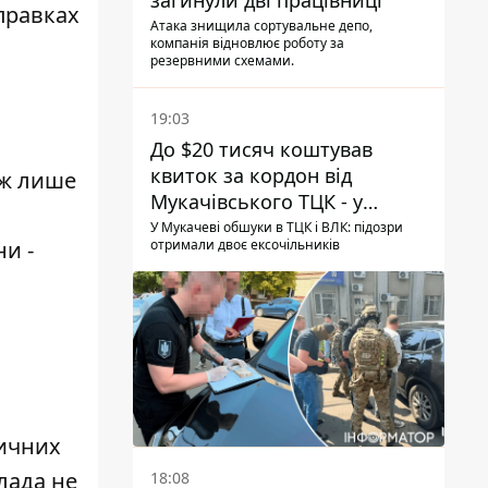
загинули дві працівниці
аправках
Атака знищила сортувальне депо,
компанія відновлює роботу за
резервними схемами.
19:03
До $20 тисяч коштував
квиток за кордон від
аж лише
Мукачівського ТЦК - у
гучній справі перші підозри
У Мукачеві обшуки в ТЦК і ВЛК: підозри
ни -
отримали двоє ексочільників
отримали двоє колишніх
керівників
зичних
лада не
18:08