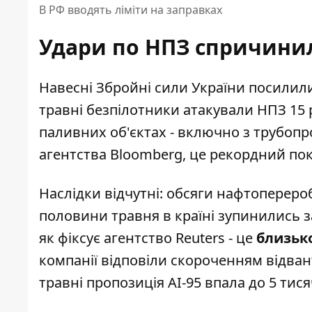
В РФ вводять ліміти на заправках
Удари по НПЗ спричини
Навесні Збройні сили України посилили
травні безпілотники атакували НПЗ 15 р
паливних об'єктах - включно з трубоп
агентства Bloomberg, це рекордний по
Наслідки відчутні: обсяги нафтопереробк
половини травня в країні зупинились з
як фіксує
агентство Reuters
- це
близько
компанії відповіли скороченням відван
травні пропозиція АІ-95 впала до 5 тися