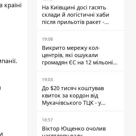
 країні
На Київщині досі гасять
склади й логістичні хаби
після прильотів ракет -
ДСНС
19:08
і
Викрито мережу кол-
центрів, які ошукали
панії.
громадян ЄС на 12 мільонів
- спільна операція поліції
України та Чехії
19:03
я
До $20 тисяч коштував
квиток за кордон від
Мукачівського ТЦК - у
гучній справі перші підозри
отримали двоє колишніх
18:57
керівників
Віктор Ющенко очолив
и
наглядову раду