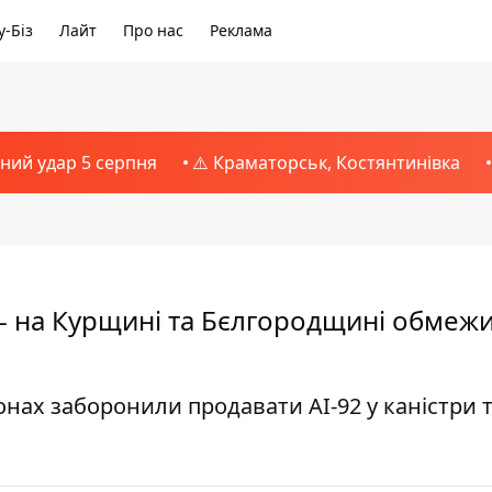
-Біз
Лайт
Про нас
Реклама
тний удар 5 серпня
⚠️ Краматорськ, Костянтинівка
- на Курщині та Бєлгородщині обмеж
онах заборонили продавати АІ-92 у каністри 