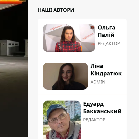
НАШІ АВТОРИ
Ольга
Палій
РЕДАКТОР
Ліна
Кіндратюк
ADMIN
Едуард
Бакканський
РЕДАКТОР