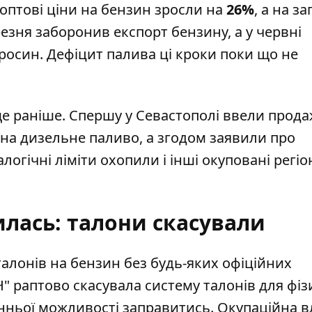
 оптові ціни на бензин зросли на
26%
, а на з
березня заборонив експорт бензину, а у червні
росин. Дефіцит палива ці кроки поки що не
ще раніше
. Спершу у Севастополі ввели прод
и на дизельне паливо, а згодом заявили про
налогічні ліміти охопили і інші окуповані регіо
лась: талони скасували
алонів
на бензин без будь-яких офіційних
" раптово скасувала систему талонів для фі
нньої можливості заправитись. Окупаційна в