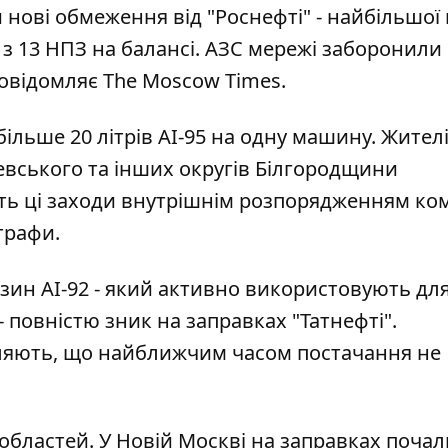
нові обмеження від "Роснефті" - найбільшої в
 з 13 НПЗ на балансі. АЗС мережі заборонили
повідомляє
The Moscow Times
.
ільше 20 літрів АІ-95 на одну машину. Жител
евського та інших округів Білгородщини
ь ці заходи внутрішнім розпорядженням ком
трафи.
зин АІ-92 - який активно використовують дл
- повністю зник на заправках "Татнефті".
мляють, що найближчим часом постачання не
 областей. У Новій Москві на заправках почал