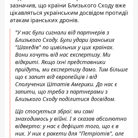
зазначив, що країни Близького Сходу вже
цікавляться українським досвідом протидії
атакам іранських дронів.
"У нас були сигнали від партнерів з
Близького Сходу. Були удари іранських
"Шахедів" по цивільних у цих країнах.
Вони хочуть від нас експертизу. Ми
відкриті. Якщо їхні представники
приїдуть, ми експертизу дамо. Тим більше
що є запит від європейців і від
Сполучених Штатів Америки. До нас є
запити, що треба з партнерами з
Близького Сходу поділитися досвідом.
Що стосується зброї: ми самі
знаходимось у війні. І я сказав абсолютно
відверто: у нас є дефіцит того, що є в
них. У них є ракети для "Петріотів", але