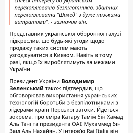
сплеск інтересу до українських
перехоплювачів безпілотників, здатних
перехоплювати "Шахед" з дуже низькими
витратами", - зазначив він.
Представник української оборонної галузі
підкреслив, що будь-які угоди щодо
продажу таких систем мають
узгоджуватися з Києвом. Навіть в тому
разі, якщо їх вироблятимуть за межами
України.
Президент України
Володимир
Зеленський
також підтвердив, що
обговорював використання українських
технологій боротьби з безпілотниками з
лідерами країн Перської затоки. Йдеться,
зокрема, про еміра Катару Тамім бін Хамад
Аль Тані та президента ОАЕ Мухаммед бін
Заїд Аль Нахайян. У інтервʼю Rai Italia він