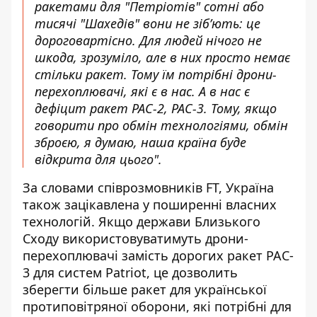
ракетами для "Петріотів" сотні або
тисячі "Шахедів" вони не зіб’ють: це
дороговартісно. Для людей нічого не
шкода, зрозуміло, але в них просто немає
стільки ракет. Тому їм потрібні дрони-
перехоплювачі, які є в нас. А в нас є
дефіцит ракет РАС-2, РАС-3. Тому, якщо
говорити про обмін технологіями, обмін
зброєю, я думаю, наша країна буде
відкрита для цього".
За словами співрозмовників FT, Україна
також зацікавлена у поширенні власних
технологій. Якщо держави Близького
Сходу використовуватимуть дрони-
перехоплювачі замість дорогих ракет PAC-
3 для систем Patriot, це дозволить
зберегти більше ракет для української
протиповітряної оборони, які потрібні для