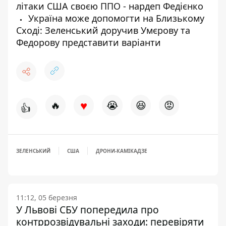
літаки США своєю ППО - нардеп Федієнко
Україна може допомогти на Близькому
Сході: Зеленський доручив Умєрову та
Федорову представити варіанти
♥
🔥
😭
😆
😡
👍
ЗЕЛЕНСЬКИЙ
США
ДРОНИ-КАМІКАДЗЕ
11:12, 05 березня
У Львові СБУ попередила про
контррозвідувальні заходи: перевіряти