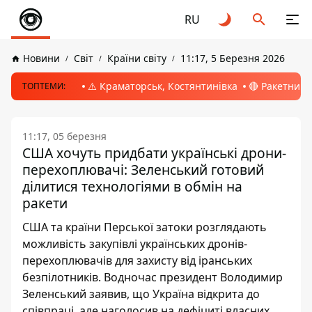
RU
Новини
Світ
Країни світу
11:17, 5 Березня 2026
⚠️ Краматорськ, Костянтинівка
🔴 Ракетний 
ТОПТЕМИ:
11:17, 05 березня
США хочуть придбати українські дрони-
перехоплювачі: Зеленський готовий
ділитися технологіями в обмін на
ракети
США та країни Перської затоки розглядають
можливість закупівлі українських дронів-
перехоплювачів для захисту від іранських
безпілотників. Водночас президент Володимир
Зеленський заявив, що Україна відкрита до
співпраці, але наголосив на дефіциті власних