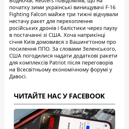
Водночас Reuters повідомляв, що на
початку зими українські винищувачі F-16
Fighting Falcon майже три тижні відчували
нестачу ракет для перехоплення
російських дронів і балістики через паузу
в постачанні зі США. Хоча наприкінці
січня Київ домовився з Вашингтоном про
посилення ППО. За словами Зеленського,
США погодилися надати
додаткові ракети
для комплексів Patriot
після переговорів
на Всесвітньому економічному форумі у
Давосі.
ЧИТАЙТЕ НАС У FACEBOOK