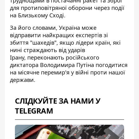
труднощами в постачанні ракет та зброї
для протиповітряної оборони через події
на Близькому Сході.
За його словами,
Україна може
відправити найкращих експертів зі
збиття
"шахедів", якщо лідери країн, які
нині страждають від ударів
Ірану, переконають російського
диктатора Володимира Путіна погодитися
на місячне перемир'я у війні проти нашої
держави.
СЛІДКУЙТЕ ЗА НАМИ У
TELEGRAM