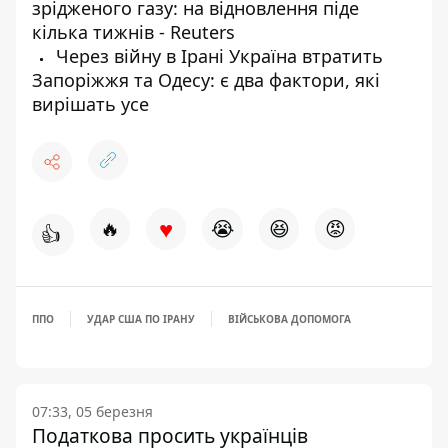
зрідженого газу: на відновлення піде
кілька тижнів - Reuters
Через війну в Ірані Україна втратить
Запоріжжя та Одесу: є два фактори, які
вирішать усе
♥
🔥
😭
😆
😡
👍
ППО
УДАР США ПО ІРАНУ
ВІЙСЬКОВА ДОПОМОГА
07:33, 05 березня
Податкова просить українців