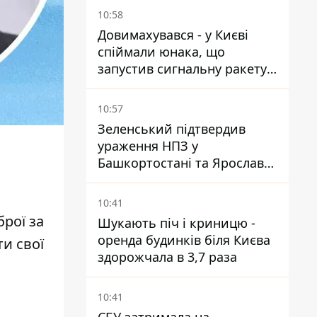
10:58
Довимахувався - у Києві
спіймали юнака, що
запустив сигнальну ракету,
аби потішити дівчат
10:57
Зеленський підтвердив
ураження НПЗ у
Башкортостані та Ярославлі
- відео
10:41
рої за
Шукають піч і криницю -
оренда будинків біля Києва
и свої
здорожчала в 3,7 раза
10:41