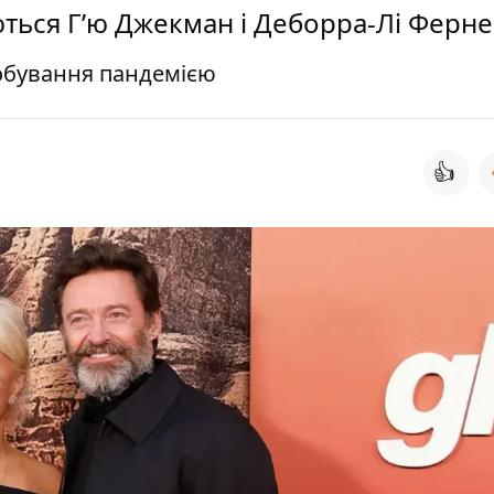
ться Г’ю Джекман і Деборра-Лі Ферне
обування пандемією
👍