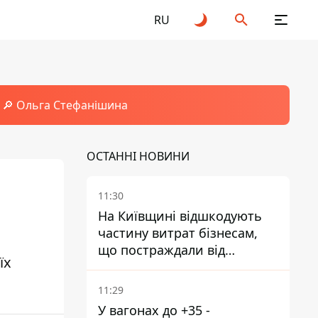
RU
🔎 Ольга Стефанішина
ОСТАННІ НОВИНИ
11:30
На Київщині відшкодують
частину витрат бізнесам,
що постраждали від
їх
прильотів ракет
11:29
У вагонах до +35 -