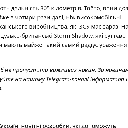
ть дальність 305 кілометрів. Тобто, вони до
айже в чотири рази далі, ніж високомобільні
анського виробництва, які ЗСУ має зараз. На
цузько-британські Storm Shadow, які суттєво
ти мають майже такий самий радіус ураження 
об не пропустити важливих новин. За новина
куйте на нашому Telegram-каналі
Інформатор L
т
.
країні новітні розробки, які допоможуть