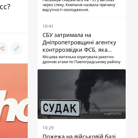
працюють кондиціонери під
сс?
через спеку. Компанія назвала причину
час спеки
відсутності охолодження.
10:41
СБУ затримала на
Дніпропетровщині агентку
контррозвідки ФСБ, яка
готувала теракти –
Місцева жителька коригувала ракетно-
дронові атаки по Павлоградському району
шпигувала за військовими
10:29
Пожежа на військовій базі