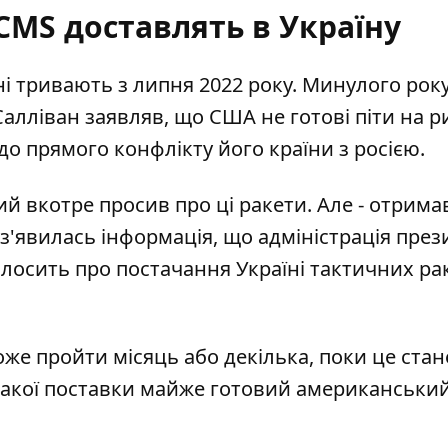
CMS доставлять в Україну
і тривають з липня 2022 року. Минулого рок
алліван заявляв, що США не готові піти на р
о прямого конфлікту його країни з росією.
й вкотре просив про ці ракети. Але - отрима
 з'явилась інформація, що адміністрація пре
осить про постачання Україні тактичних ра
е пройти місяць або декілька, поки це стан
такої поставки
майже готовий американськи