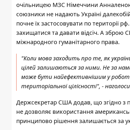
очільницею МЗС Німеччини Анналеною Б
союзники не надають Україні
далекобій
почне їх застосовувати по території рф
захищатися та давати відсіч. А зброю 
міжнародного гуманітарного права.
"Коли мова заходить про те, як украї
цілей залишаються за ними. Не за нам
може бути найефективнішим у роботі 
територіальної цілісності", - наголоси
Держсекретар США додав, що згідно з п
не дозволяє використання американсь
принципово рішення залишається за у