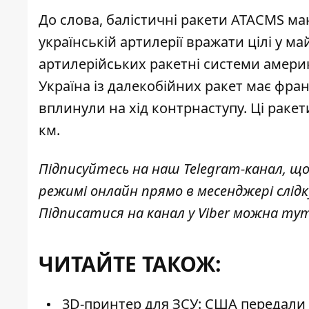
До слова,
балістичні ракети ATACMS
маю
українській артилерії вражати цілі у м
артилерійських ракетні системи америк
Україна із далекобійних ракет має фран
вплинули на хід контрнаступу. Ці раке
км.
Підписуйтесь на наш
Telegram-канал
, щ
режимі онлайн прямо в месенджері слід
Підписатися на канал у Viber можна
ту
ЧИТАЙТЕ ТАКОЖ:
3D-принтер для ЗСУ: США передали У