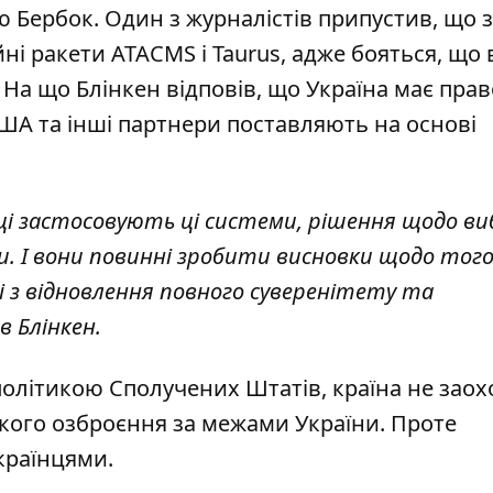
ербок. Один з журналістів припустив, що з
ні ракети ATACMS і Taurus
, адже бояться, що
. На що Блінкен відповів, що Україна має прав
США та інші партнери поставляють на основі
нці застосовують ці системи, рішення щодо ви
и. І вони повинні зробити висновки щодо того
з відновлення повного суверенітету та
в Блінкен.
олітикою Сполучених Штатів, країна не заох
кого озброєння за межами України. Проте
країнцями.