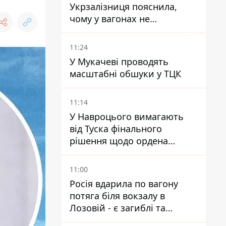
Укрзалізниця пояснила,
чому у вагонах не
працюють кондиціонери під
час спеки
11:24
У Мукачеві проводять
масштабні обшуки у ТЦК
11:14
У Навроцього вимагають
від Туска фінального
рішення щодо ордена
Зеленського – знайдіть в
собі мужність
11:00
Росія вдарила по вагону
потяга біля вокзалу в
Лозовій - є загиблі та
поранені