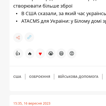
створювати більше зброї
В США сказали, за який час українсь
ATACMS для України: у Білому домі 
♥
👍
🔥
😭
😆
😡
США
ОЗБРОЄННЯ
ВІЙСЬКОВА ДОПОМОГА
15:35, 16 вересня 2023