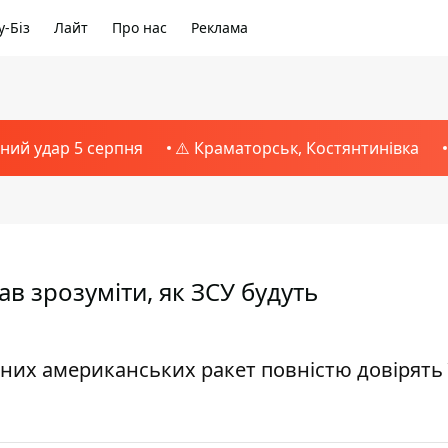
-Біз
Лайт
Про нас
Реклама
тний удар 5 серпня
⚠️ Краматорськ, Костянтинівка
ав зрозуміти, як ЗСУ будуть
их американських ракет повністю довірять 