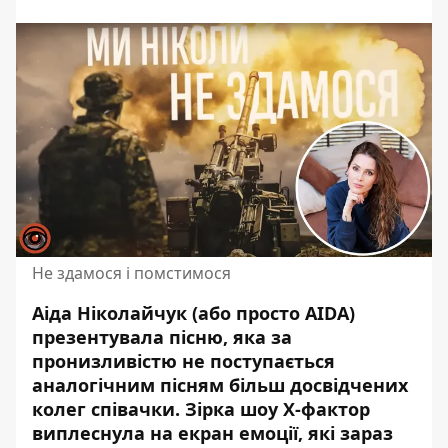
Не здамося і помстимося
Аіда Ніколайчук (або просто AIDA)
презентувала пісню, яка за
пронизливістю не поступається
аналогічним пісням більш досвідчених
колег співачки. Зірка шоу Х-фактор
виплеснула на екран
емоції
, які зараз