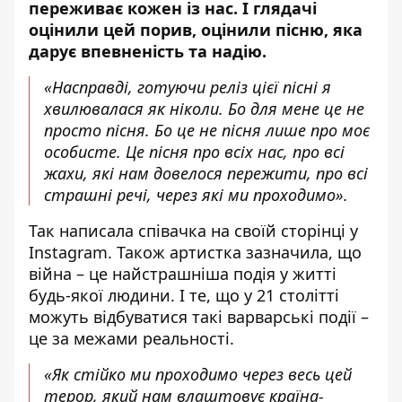
переживає кожен із нас. І глядачі
оцінили цей порив, оцінили пісню, яка
дарує впевненість та надію.
«Насправді, готуючи реліз цієї пісні я
хвилювалася як ніколи. Бо для мене це не
просто пісня. Бо це не пісня лише про моє
особисте. Це пісня про всіх нас, про всі
жахи, які нам довелося пережити, про всі
страшні речі, через які ми проходимо».
Так
написала співачка на своїй сторінці у
Instagram
. Також артистка зазначила, що
війна – це найстрашніша подія у житті
будь-якої людини. І те, що у 21 столітті
можуть відбуватися такі варварські події –
це за межами реальності.
«Як стійко ми проходимо через весь цей
терор, який нам влаштовує країна-