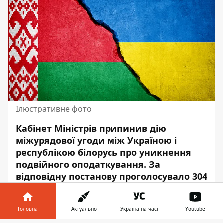
Ілюстративне фото
Кабінет Міністрів припинив дію
міжурядової угоди між Україною і
республікою білорусь про уникнення
подвійного оподаткування. За
відповідну
постанову
проголосувало 304
депутати.
Про це повідомляє Інформатор з
Головна
Актуально
Україна на часі
Youtube
посиланням на
Telegrame-канал
депутатат