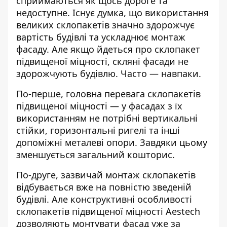
сприймаються як щось дороге та
недоступне. Існує думка, що використання
великих склопакетів значно здорожчує
вартість будівлі та ускладнює монтаж
фасаду. Але якщо йдеться про склопакет
підвищеної міцності, скляні фасади не
здорожчують будівлю. Часто — навпаки.
По-перше, головна перевага склопакетів
підвищеної міцності — у фасадах з їх
використанням не потрібні вертикальні
стійки, горизонтальні ригелі та інші
допоміжні металеві опори. Завдяки цьому
зменшується загальний кошторис.
По-друге, зазвичай монтаж склопакетів
відбувається вже на повністю зведеній
будівлі. Але конструктивні особливості
склопакетів підвищеної міцності Aestech
дозволяють монтувати фасад уже за