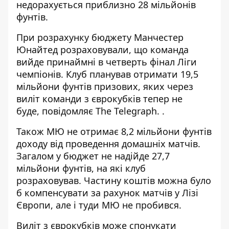
недорахується приблизно 28 мільйонів
фунтів.
При розрахунку бюджету Манчестер
Юнайтед розраховували, що команда
вийде принаймні в четверть фінал Ліги
чемпіонів. Клуб
планував отримати 19,5
мільйони фунтів призових
, яких через
виліт команди з єврокубків тепер не
буде, повідомляє The Telegraph. .
Також МЮ не отримає 8,2 мільйони фунтів
доходу від проведення домашніх матчів.
Загалом у бюджет не надійде 27,7
мільйони фунтів, на які клуб
розраховував. Частину коштів можна було
б компенсувати за рахунок матчів у Лізі
Європи, але і туди МЮ не пробився.
Виліт з єврокубків може спонукати