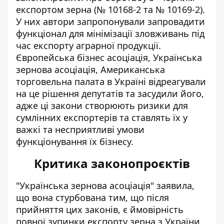
експортом зерна (
№ 10168-2
та
№ 10169-2
).
У них автори запропонували запровадити
функціонал для мінімізації зловживань під
час експорту аграрної продукції.
Європейська бізнес асоціація, Українська
зернова асоціація, Американська
торговельна палата в Україні відреагували
на це рішення депутатів та засудили його,
адже ці закони створюють ризики для
сумлінних експортерів та ставлять їх у
важкі та несприятливі умови
функціонування їх бізнесу.
Критика законопроєктів
"Українська зернова асоціація" заявила,
що вона стурбована тим, що
після
прийняття цих законів, є ймовірність
повної зупинки експорту зерна з України
.