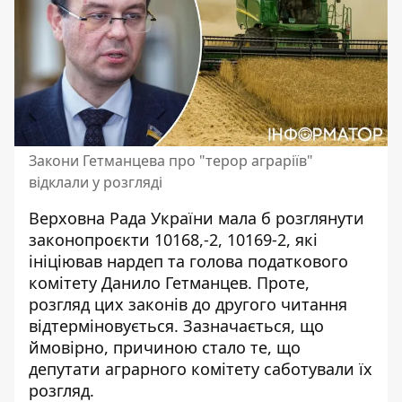
Закони Гетманцева про "терор аграріїв"
відклали у розгляді
Верховна Рада України мала б розглянути
законопроєкти 10168,-2, 10169-2,
які
ініціював нардеп та голова податкового
комітету Данило Гетманцев
. Проте,
розгляд цих законів до другого читання
відтерміновується. Зазначається, що
ймовірно, причиною стало те, що
депутати аграрного комітету саботували їх
розгляд.