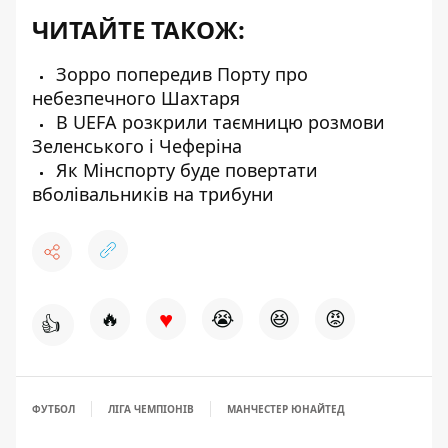
ЧИТАЙТЕ ТАКОЖ:
Зорро попередив Порту про
небезпечного Шахтаря
В UEFA розкрили таємницю розмови
Зеленського і Чеферіна
Як Мінспорту буде повертати
вболівальників на трибуни
♥
🔥
😭
😆
😡
👍
ФУТБОЛ
ЛІГА ЧЕМПІОНІВ
МАНЧЕСТЕР ЮНАЙТЕД