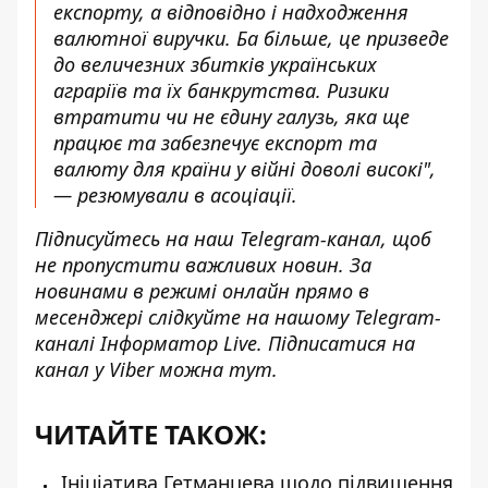
експорту, а відповідно і надходження
валютної виручки. Ба більше, це призведе
до величезних збитків українських
аграріїв та їх банкрутства. Ризики
втратити чи не єдину галузь, яка ще
працює та забезпечує експорт та
валюту для країни у війні доволі високі",
— резюмували в асоціації.
Підписуйтесь на наш
Telegram-канал
, щоб
не пропустити важливих новин. За
новинами в режимі онлайн прямо в
месенджері слідкуйте на нашому Telegram-
каналі
Інформатор Live
. Підписатися на
канал у Viber можна
тут
.
ЧИТАЙТЕ ТАКОЖ:
Ініціатива Гетманцева щодо підвищення