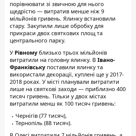
порівнювати зі звичною для нього
щедрістю — витратив менше ніж 9
мільйонів гривень. Ялинку встановили
стару. Закупили лише обробку для
прикраси двох святкових площ та
центрального парку.
У
Рівному
близько трьох мільйонів
витратили на головну ялинку. В
Івано-
Франківську
поставили ялинку та
використали декорації, куплені ще у 2017-
2018 роках. У місті планували витратити
лише на святкові заходи — приблизно 400
тисяч гривень. Тільки у двох містах
витратили менш як 100 тисяч гривень:
Чернігів (77 тисяч),
Тернопіль (88 тисяч).
В Одесі витратили 7 мільйонів гривень, а