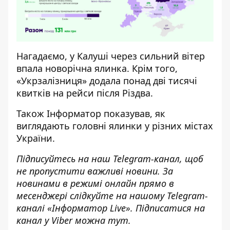
Нагадаємо, у Калуші через
сильний вітер
впала новорічна ялинка
. Крім того,
«Укрзалізниця»
додала понад дві тисячі
квитків на рейси після Різдва.
Також
Інформатор
показував, як
виглядають головні ялинки
у різних містах
України
.
Підписуйтесь на наш
Telegram-канал
,
щоб
н
е пропустити важливі новини. За
новинами в режимі онлайн прямо в
месенджері слідкуйте на нашому Telegram-
каналі «
Інформатор Live»
. Підписатися на
канал у Viber можна
тут.