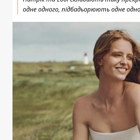
одне одного, підбадьорюють одне одно