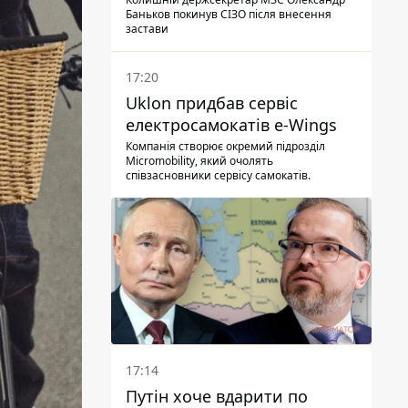
Баньков покинув СІЗО після внесення
застави
17:20
Uklon придбав сервіс
електросамокатів e-Wings
Компанія створює окремий підрозділ
Micromobility, який очолять
співзасновники сервісу самокатів.
17:14
Путін хоче вдарити по