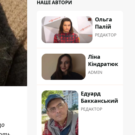
НАШІ АВТОРИ
Ольга
Палій
РЕДАКТОР
Ліна
Кіндратюк
ADMIN
Едуард
Бакканський
РЕДАКТОР
що
ають