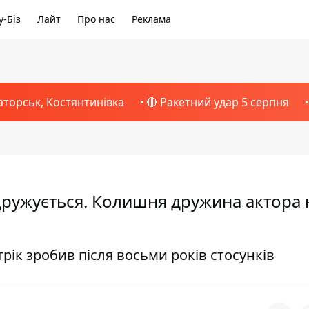
-Біз
Лайт
Про нас
Реклама
аторськ, Костянтинівка
🔴 Ракетний удар 5 серпня
ружується. Колишня дружина актора 
рік зробив після восьми років стосунків