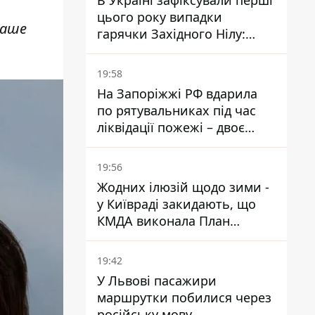
В Україні зафіксували перші
цього року випадки
Ваше
гарячки Західного Нілу:
двоє людей заразилися
після укусів комарів
19:58
На Запоріжжі РФ вдарила
по рятувальниках під час
ліквідації пожежі – двоє
поранених
19:56
Жодних ілюзій щодо зими -
у Київраді закидають, що
КМДА виконала План
стійкості на 20%
19:42
У Львові пасажири
маршрутки побилися через
російську мову