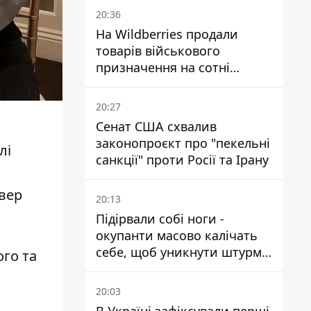
20:36
На Wildberries продали
товарів військового
призначення на сотні
мільйонів, але удари ЗСУ
змінили ситуацію
20:27
Сенат США схвалив
законопроєкт про "пекельні
лі
санкції" проти Росії та Ірану
йвер
20:13
Підірвали собі ноги -
окупанти масово калічать
себе, щоб уникнути штурмів
го та
- ГУР
20:03