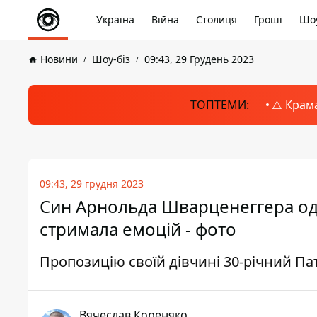
Україна
Війна
Столиця
Гроші
Шоу
Новини
Шоу-біз
09:43, 29 Грудень 2023
ТОПТЕМИ:
⚠️ Крам
09:43, 29 грудня 2023
Син Арнольда Шварценеггера од
стримала емоцій - фото
Пропозицію своїй дівчині 30-річний Пат
Вячеслав Кореняко