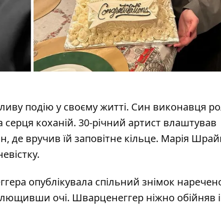
ливу подію у своєму житті. Син виконавця ро
 серця коханій. 30-річний артист влаштував
, де вручив їй заповітне кільце. Марія Шра
евістку.
ггера
опублікувала спільний знімок наречено
аплющивши очі.
Шварценеггер
ніжно обійняв і