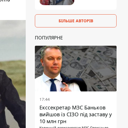
БІЛЬШЕ АВТОРІВ
ПОПУЛЯРНЕ
17:44
Екссекретар МЗС Баньков
вийшов із СІЗО під заставу у
10 млн грн
Колишній держсекретар МЗС Олександр