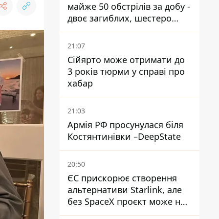
майже 50 обстрілів за добу -
двоє загиблих, шестеро
постраждалих
21:07
Сійярто може отримати до
3 років тюрми у справі про
хабар
21:03
Армія РФ просунулася біля
Костянтинівки –DeepState
20:50
ЄС прискорює створення
альтернативи Starlink, але
без SpaceX проєкт може не
обійтися