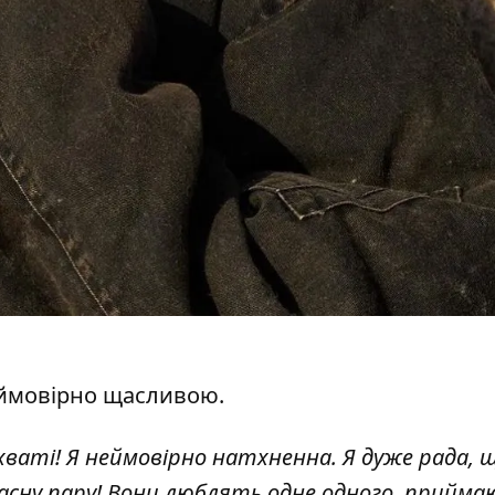
еймовірно щасливою.
ахваті! Я неймовірно натхненна. Я дуже рада, 
асну пару! Вони люблять одне одного, прийм