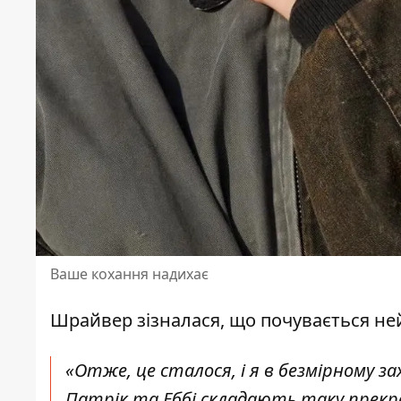
Ваше кохання надихає
Шрайвер
зізналася, що почувається н
«Отже, це сталося, і я в безмірному з
Патрік та Еббі складають таку прекр