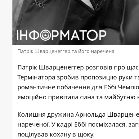
Патрік Шварценеггер та його наречена
Патрік Шварценеггер
розповів
про щас
Термінатора зробив пропозицію руки та
романтичне побачення для Еббі Чемпіон
емоційно привітала сина та майбутню н
Колишня дружина
Арнольда Шварцене
нареченої. У кадрі
Еббі
посміхалася, з
поцілував кохану в щоку.