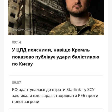
09:14
У ЦПД пояснили, навіщо Кремль
показово публікує удари балістикою
по Києву
09:07
РФ адаптувалася до втрати Starlink - у ЗСУ
закликали вже зараз створювати РЕБ проти
нової загрози