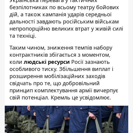
Українська перевага у тактичних
безпілотниках по всьому театру бойових
дій, а також кампанія ударів середньої
дальності завдають російським військам
непропорційно великих втрат у живій силі
та техніці.
Таким чином, зниження темпів набору
контрактників збігається з моментом,
коли
людські ресурси
Росії зазнають
особливого тиску. Збільшення виплат і
розширення мобілізаційних заходів
свідчать про те, що добровільний
принцип комплектування армії вичерпує
свій потенціал. Кремль це усвідомлює.