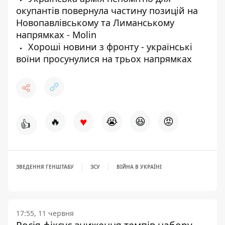
окупантів повернула частину позицій на
Новопавлівському та Лиманському
напрямках - Molin
Хороші новини з фронту - українські
воїни просунулися на трьох напрямках
♥
🔥
😭
😆
😡
👍
ЗВЕДЕННЯ ГЕНШТАБУ
ЗСУ
ВІЙНА В УКРАЇНІ
17:55, 11 червня