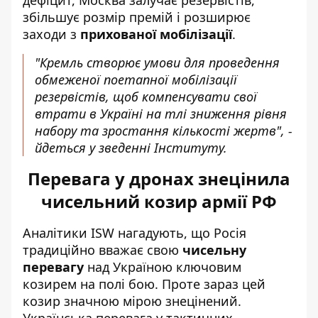
дефіцит, Москва залучає резервістів,
збільшує розмір премій і розширює
заходи з
прихованої мобілізації
.
"Кремль створює умови для проведення
обмеженої поетапної мобілізації
резервістів, щоб компенсувати свої
втрати в Україні на тлі зниження рівня
набору та зростання кількості жертв", -
йдеться у зведенні Інституту.
Перевага у дронах знецінила
чисельний козир армії РФ
Аналітики ISW нагадують, що Росія
традиційно вважає свою
чисельну
перевагу
над Україною ключовим
козирем на полі бою. Проте зараз цей
козир значною мірою знецінений.