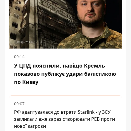
09:14
У ЦПД пояснили, навіщо Кремль
показово публікує удари балістикою
по Києву
09:07
РФ адаптувалася до втрати Starlink - у ЗСУ
закликали вже зараз створювати РЕБ проти
нової загрози