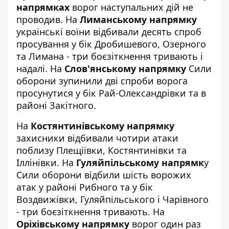
напрямках
ворог наступальних дій не
проводив. На
Лиманському напрямку
українські воїни відбивали десять спроб
просування у бік Дробишевого, Озерного
та Лимана - три боєзіткнення тривають і
надалі. На
Слов'янському напрямку
Сили
оборони зупинили дві спроби ворога
просунутися у бік Рай-Олександрівки та в
районі Закітного.
На
Костянтинівському напрямку
захисники відбивали чотири атаки
поблизу Плещіївки, Костянтинівки та
Іллінівки. На
Гуляйпільському напрямк
у
Сили оборони відбили шість ворожих
атак у районі Рибного та у бік
Воздвижівки, Гуляйпільського і Чарівного
- три боєзіткнення тривають. На
Оріхівському напрямку
ворог один раз