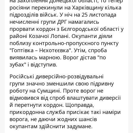
на захоплення Донецької області, то тепер
росіяни перекинули на Харківщину кілька
підрозділів військ. У ніч на 25 листопада
нечисленні групи ДРГ намагались
прорвати кордон з Бєлгородської області у
районі Козачої Лопані. Окупанти діяли
поблизу контрольно-пропускного пункту
"Гоптівка – Нєхотєєвка". Утім, спроба
виявилась марною. Ворог дістав "по
зубах" і відступив.
Російські диверсійно-розвідувальні
групи
значно зменшили свою підривну
роботу на Сумщині
. Проте ворог не
відмовився від спроб влаштувати диверсії
й перетнути кордон. Щоправда,
прикордонна служба присікає такі наміри
ворога, не даючи жодних шансів
окупантам здійснити задумане.