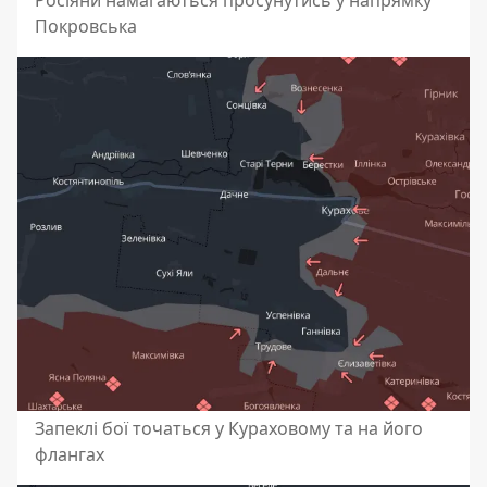
Покровська
Запеклі бої точаться у Кураховому та на його
флангах