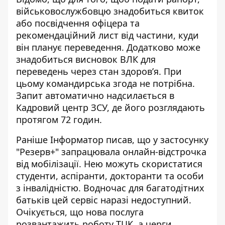
військовослужбовцю знадобиться квиток
або посвідчення офіцера та
рекомендаційний лист від частини, куди
він планує переведення. Додатково може
знадобиться висновок ВЛК для
переведень через стан здоров’я. При
цьому командирська згода не потрібна.
Запит автоматично надсилається в
Кадровий центр ЗСУ, де його розглядають
протягом 72 годин.
Раніше Інформатор писав, що у застосунку
"Резерв+" запрацювала
онлайн-відстрочка
від мобілізації
. Нею можуть скористатися
студенти, аспіранти, докторанти та особи
з інвалідністю. Водночас для багатодітних
батьків цей сервіс наразі недоступний.
Очікується, що нова послуга
розвантажить роботу ТЦК, а черги