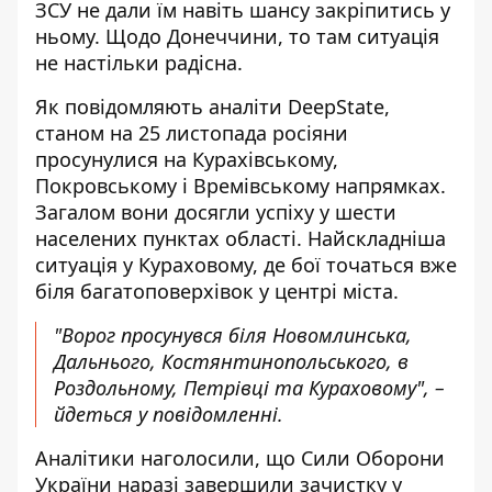
ЗСУ не дали їм навіть шансу закріпитись у
ньому. Щодо Донеччини, то там ситуація
не настільки радісна.
Як повідомляють аналіти DeepState,
станом на 25 листопада росіяни
просунулися на Курахівському,
Покровському і Времівському напрямках.
Загалом
вони досягли успіху
у шести
населених пунктах області. Найскладніша
ситуація у Кураховому, де бої точаться вже
біля багатоповерхівок у центрі міста.
"Ворог просунувся біля Новомлинська,
Дальнього, Костянтинопольського, в
Роздольному, Петрівці та Кураховому", –
йдеться у повідомленні.
Аналітики наголосили, що Сили Оборони
України наразі завершили зачистку у