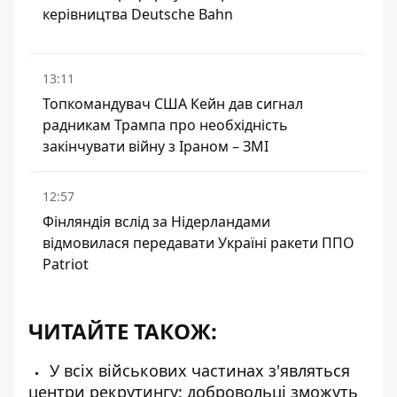
керівництва Deutsche Bahn
13:11
Топкомандувач США Кейн дав сигнал
радникам Трампа про необхідність
закінчувати війну з Іраном – ЗМІ
12:57
Фінляндія вслід за Нідерландами
відмовилася передавати Україні ракети ППО
Patriot
ЧИТАЙТЕ ТАКОЖ:
У всіх військових частинах з'являться
центри рекрутингу: добровольці зможуть