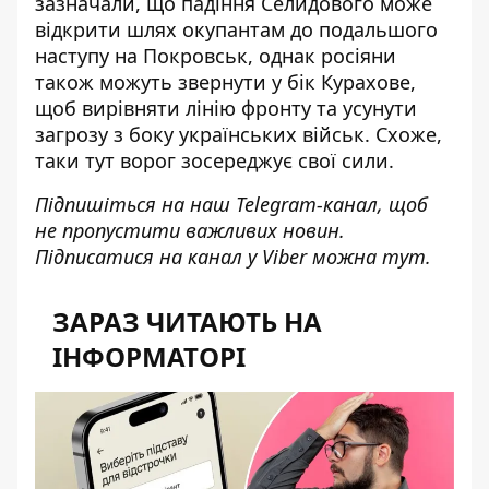
зазначали, що падіння Селидового може
відкрити
шлях окупантам до подальшого
наступу на Покровськ
, однак росіяни
також можуть звернути у бік Курахове,
щоб
вирівняти лінію фронту та усунути
загрозу з боку українських військ
. Схоже,
таки тут ворог зосереджує свої сили.
Підпишіться на наш
Telegram-канал
, щоб
не пропустити важливих новин.
Підписатися на канал у Viber можна
тут
.
ЗАРАЗ ЧИТАЮТЬ НА
ІНФОРМАТОРІ