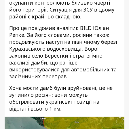
окупанти контролюють близько чверті
його території
. Ситуація для ЗСУ в цьому
районі є крайньо складною.
Про це повідомив аналітик BILD Юліан
Репке. За його словами, росіяни також
продовжують наступ на північному березі
Курахівського водосховища. Ворог
захопив село Берестки і
стратегічно
важливі дамби
, що раніше
використовувалися для автомобільних та
залізничних переправ.
Хоча мости дамб були зруйновані, це не
зупинило росіян: вони можуть
обстрілювати українські позиції на
відстані всього 1 км.