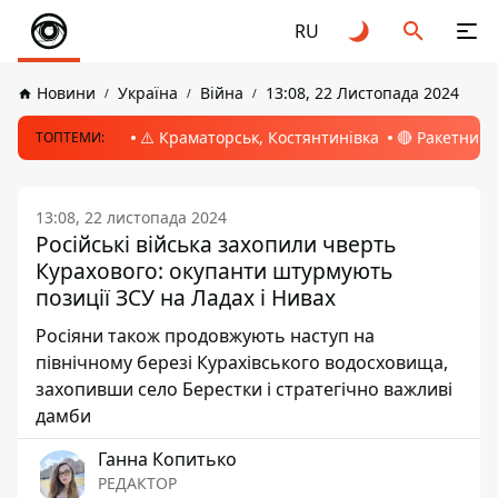
RU
Новини
Україна
Війна
13:08, 22 Листопада 2024
⚠️ Краматорськ, Костянтинівка
🔴 Ракетний 
ТОПТЕМИ:
13:08, 22 листопада 2024
Російські війська захопили чверть
Курахового: окупанти штурмують
позиції ЗСУ на Ладах і Нивах
Росіяни також продовжують наступ на
північному березі Курахівського водосховища,
захопивши село Берестки і стратегічно важливі
дамби
Ганна Копитько
РЕДАКТОР