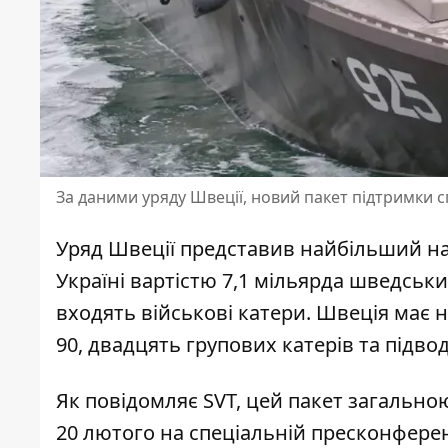
За даними уряду Швеції, новий пакет підтримки 
Уряд Швеції представив найбільший н
Україні
вартістю 7,1 мільярда шведських
входять військові катери. Швеція має н
90, двадцять групових катерів та підво
Як
повідомляє SVT, цей пакет
загальною
20 лютого на спеціальній пресконфере