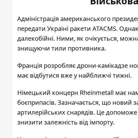
Військова
Адміністрація американського презид
передати Україні ракети ATACMS
. Однак
далекобійні. Ними, як очікується, мож
знищуючи тили противника.
Франція розробляє дрони-камікадзе нов
має
відбутися вже у найближчі тижні
.
Німецький концерн Rheinmetall має нам
боєприпасів
. Зазначається, що новий 
артилерійських снарядів. Це допоможе
знизити залежність від імпорту.