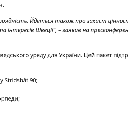
н.
орядність. Йдеться також про захист цінно
та інтересів Швеції", – заявив на пресконферен
шведського уряду для України. Цей пакет під
Stridsbåt 90;
орпеди;
;