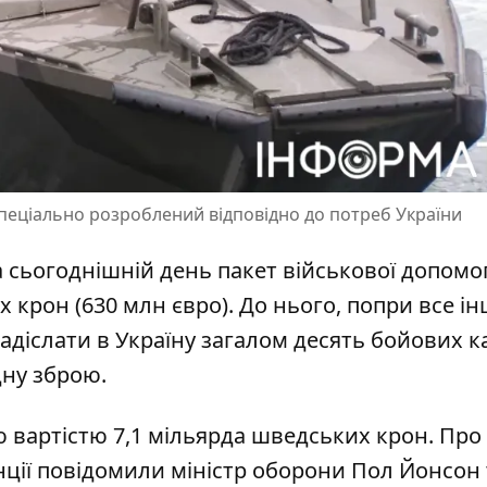
спеціально розроблений відповідно до потреб України
а сьогоднішній день
пакет військової допомо
 крон (630 млн євро). До нього, попри все ін
адіслати в Україну загалом десять бойових к
дну зброю.
 вартістю 7,1 мільярда шведських крон
. Про
нції повідомили міністр оборони Пол Йонсон 