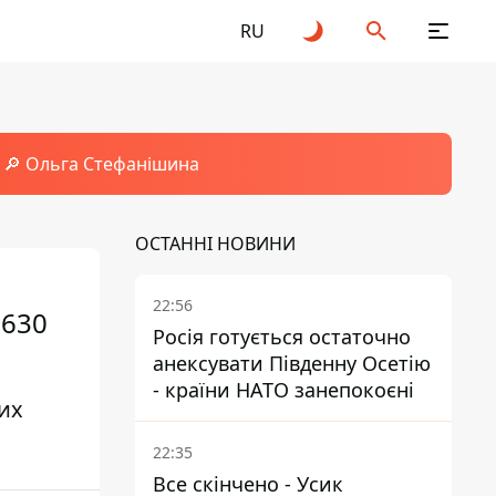
RU
🔎 Ольга Стефанішина
ОСТАННІ НОВИНИ
22:56
 630
Росія готується остаточно
анексувати Південну Осетію
- країни НАТО занепокоєні
вих
22:35
Все скінчено - Усик