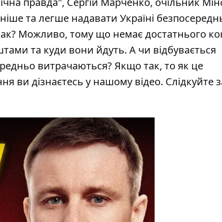
ічна правда", Сергій Марченко, очільник Мін
іше та легше надавати Україні безпосередн
 так? Можливо, тому що немає достатнього к
тами та куди вони йдуть. А чи відбувається
редньо витрачаються? Якщо так, то як це
ання ви дізнаєтесь у нашому відео. Слідкуйте з