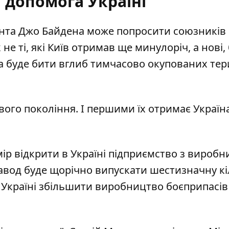
 допомога Україні
ента Джо Байдена може попросити союзників
 не ті, які Київ отримав ще минулоріч, а нові,
на буде бити вглиб тимчасово окупованих тер
ого покоління. І першими їх отримає Україна
ір відкрити в Україні
підприємство з виробн
завод буде щорічно випускати шестизначну кі
 Україні збільшити виробництво боєприпасів 