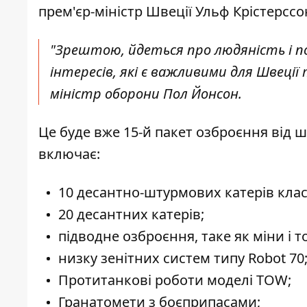
прем'єр-міністр Швеції Ульф Крістерссо
"Зрештою, йдеться про людяність і п
інтересів, які є важливими для Швеції 
міністр оборони Пол Йонсон.
Це буде вже 15-й пакет озброєння від 
включає:
10 десантно-штурмових катерів класу 
20 десантних катерів;
підводне озброєння, таке як міни і т
низку зенітних систем типу Robot 70
Протитанкові роботи моделі TOW;
Гранатомети з боєприпасами;