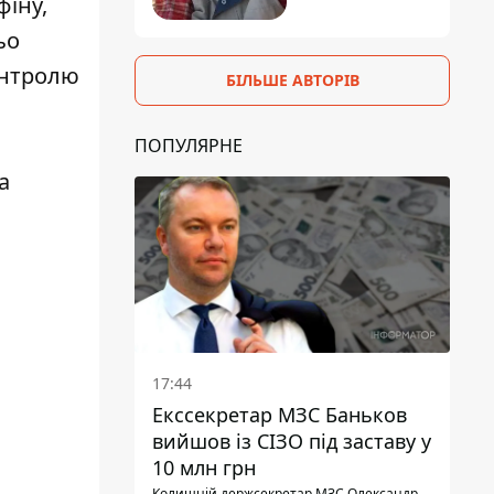
фіну,
ьо
онтролю
БІЛЬШЕ АВТОРІВ
ПОПУЛЯРНЕ
а
17:44
Екссекретар МЗС Баньков
вийшов із СІЗО під заставу у
10 млн грн
Колишній держсекретар МЗС Олександр