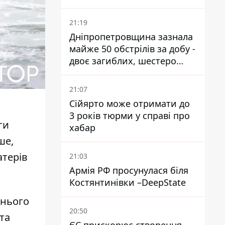
21:19
Дніпропетровщина зазнала
майже 50 обстрілів за добу -
двоє загиблих, шестеро
постраждалих
21:07
Сійярто може отримати до
3 років тюрми у справі про
ги
хабар
ше,
атерів
21:03
Армія РФ просунулася біля
Костянтинівки –DeepState
 нього
20:50
та