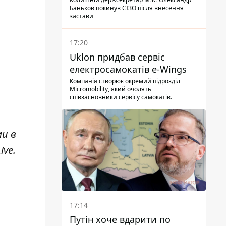
Баньков покинув СІЗО після внесення
застави
17:20
Uklon придбав сервіс
електросамокатів e-Wings
Компанія створює окремий підрозділ
Micromobility, який очолять
співзасновники сервісу самокатів.
ми в
ive
.
17:14
Путін хоче вдарити по