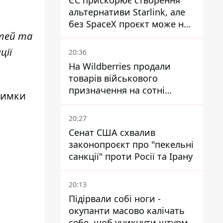
ЄС прискорює створення
альтернативи Starlink, але
без SpaceX проєкт може не
стей та
обійтися
ції
20:36
На Wildberries продали
товарів військового
призначення на сотні
тримки
мільйонів, але удари ЗСУ
змінили ситуацію
20:27
Сенат США схвалив
законопроєкт про "пекельні
санкції" проти Росії та Ірану
20:13
Підірвали собі ноги -
окупанти масово калічать
себе, щоб уникнути штурмів