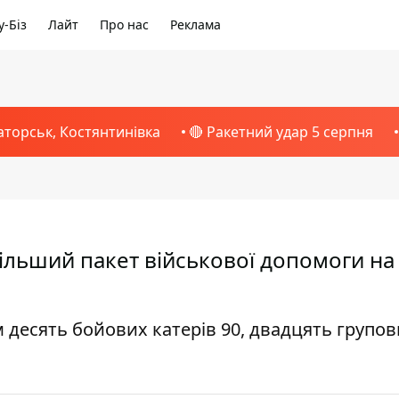
-Біз
Лайт
Про нас
Реклама
аторськ, Костянтинівка
🔴 Ракетний удар 5 серпня
більший пакет військової допомоги на
м десять бойових катерів 90, двадцять групо