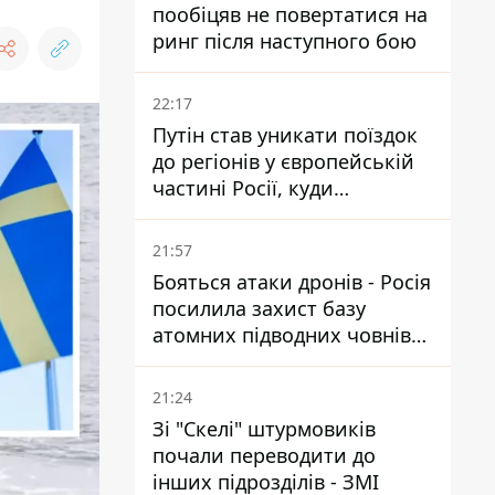
пообіцяв не повертатися на
ринг після наступного бою
22:17
Путін став уникати поїздок
до регіонів у європейській
частині Росії, куди
регулярно долітають дрони
21:57
Бояться атаки дронів - Росія
посилила захист базу
атомних підводних човнів
за 7400 км від України
21:24
Зі "Скелі" штурмовиків
почали переводити до
інших підрозділів - ЗМІ