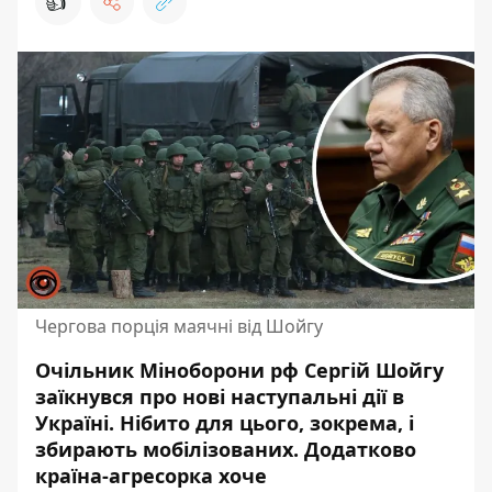
👍
Чергова порція маячні від Шойгу
Очільник Міноборони рф Сергій Шойгу
заїкнувся про нові наступальні дії в
Україні.
Нібито для цього
, зокрема, і
збирають мобілізованих. Додатково
країна-агресорка хоче