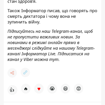
стан
здоров’я.
Також
Інформатор
писав, що
говорять про
смерть диктатора і чому вона не
зупинить
війну.
Підписуйтесь на наш
Telegram-канал
, щоб
не пропустити важливих новин. За
новинами в режимі онлайн прямо в
месенджері слідкуйте на нашому Telegram-
каналі
Інформатор Live
. Підписатися на
канал у Viber можна
тут
.
♥
🔥
😭
😆
😡
👍