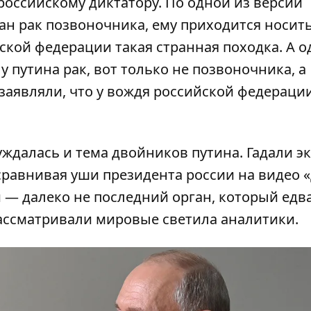
российскому диктатору. По одной из версий
ан рак позвоночника, ему приходится носить
ской федерации такая странная походка. А о
у путина рак, вот только не позвоночника, а
заявляли, что у вождя российской федераци
ждалась и тема двойников путина. Гадали э
сравнивая уши президента россии на видео «
 — далеко не последний орган, который едва
ассматривали мировые светила аналитики.