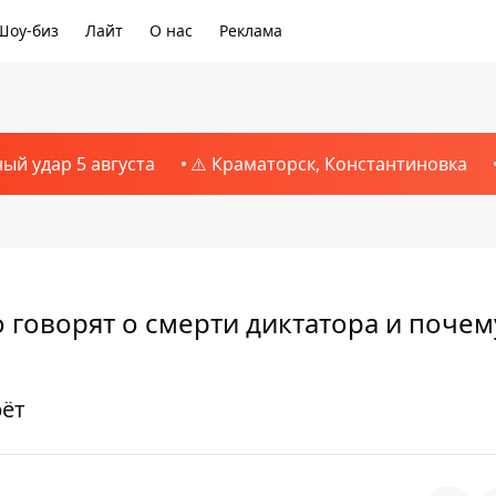
Шоу-биз
Лайт
О нас
Реклама
ный удар 5 августа
⚠️ Краматорск, Константиновка
о говорят о смерти диктатора и почем
рёт