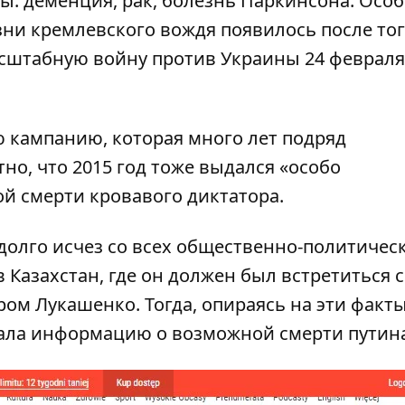
: деменция, рак, болезнь Паркинсона. Осо
ни кремлевского вождя появилось после тог
сштабную войну против Украины 24 февраля
 кампанию, которая много лет подряд
но, что 2015 год тоже выдался «особо
й смерти кровавого диктатора.
адолго исчез со всех общественно-политичес
 Казахстан, где он должен был встретиться с
м Лукашенко. Тогда, опираясь на эти факты
ала информацию о возможной смерти путин