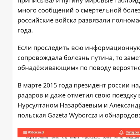
приписывали путину мировые таблоиды
много сообщений о смертельной болез
российские войска развязали полнома
года.
Если проследить всю информационную
сопровождала болезнь путина, то замет
обнадёживающим» по поводу вероятно
В марте 2015 года президент россии н
радаров и даже отметил свою поездку в
Нурсултаном Назарбаевым и Александро
польская Gazeta Wyborcza
и обнародов