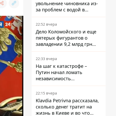
увольнение чиновника из-
за проблем с водой в
Марганце
22:52 вчера
Дело Коломойского и еще
пятерых фигурантов о
завладении 9,2 млрд грн
ПриватБанка направили в
суд
22:33 вчера
На шаг к катастрофе –
Путин начал ломать
независимость
собственного Центробанка,
заставив снизить базовую
22:15 вчера
ставку
Klavdia Petrivna рассказала,
сколько денег тратит на
жизнь в Киеве и во что