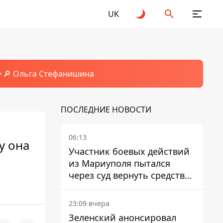
UK
🔎 Ольга Стефанишина
ПОСЛЕДНИЕ НОВОСТИ
06:13
у она
Участник боевых действий
из Мариуполя пытался
через суд вернуть средства
субсидии со счета в
Ощадбанке – каким было
23:09 вчера
решение
Зеленский анонсировал