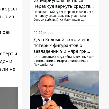
из Мариуполя пытался
через суд вернуть средства
 корсет
субсидии со счета в
Новокодацкий суд Днепра отказал в иске
дна из
по поводу средств льготы участника
Ощадбанке – каким было
боевых действий из Мариуполя в
решение
банковском учреждении
и рак
22:52 вчера
Дело Коломойского и еще
пятерых фигурантов о
завладении 9,2 млрд грн
ксперты
ПриватБанка направили в
САП направила в суд обвинительный акт
до» и
в отношении олигарха и чиновников
суд
ПриватБанка
 ли не