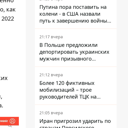
бенно
войну в Украине
Путина пора поставить на
о, как
колени - в США назвали
 2022
путь к завершению войны -
National Security Journal
21:17 вчера
В Польше предложили
депортировать украинских
мужчин призывного
возраста - кого это может
затронуть
21:12 вчера
ких
Более 120 фиктивных
мобилизаций – трое
,
руководителей ТЦК на
Волыни и Буковине
а.
получили подозрения за
21:05 вчера
фейковые отчеты
Иран пригрозил ударить по
странам Персидского