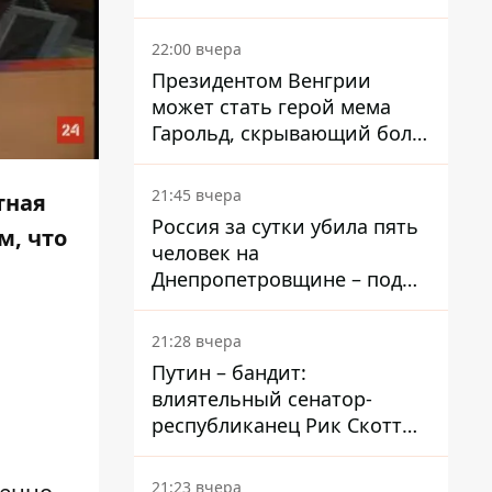
вкладывает миллионы
22:00 вчера
Президентом Венгрии
может стать герой мема
Гарольд, скрывающий боль
– он возглавил народное
голосование
21:45 вчера
тная
Россия за сутки убила пять
м, что
человек на
Днепропетровщине – под
ударами оказались пять
районов области
21:28 вчера
Путин – бандит:
влиятельный сенатор-
республиканец Рик Скотт
призвал Конгресс привлечь
РФ к ответственности за
21:23 вчера