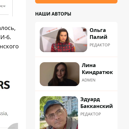
НАШИ АВТОРЫ
лось,
Ольга
И-6.
Палий
РЕДАКТОР
инского
Лина
Киндратюк
ADMIN
Эдуард
Бакканский
РЕДАКТОР