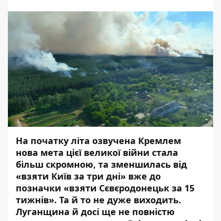
На початку літа
озвучена Кремлем
нова мета цієї великої війни стала
більш скромною, та зменшилась від
«взяти Київ за три дні» вже до
позначки «взяти Сєвєродонецьк за 15
тижнів». Та й то не дуже виходить.
Луганщина й досі ще не повністю