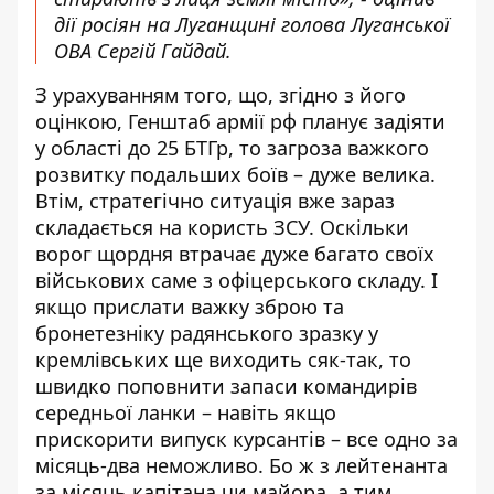
дії росіян на Луганщині голова Луганської
ОВА Сергій Гайдай.
З урахуванням того, що, згідно з його
оцінкою, Генштаб армії рф планує задіяти
у області до 25 БТГр, то загроза важкого
розвитку подальших боїв – дуже велика.
Втім, стратегічно ситуація вже зараз
складається на користь ЗСУ. Оскільки
ворог щордня втрачає дуже багато своїх
військових саме з офіцерського складу. І
якщо прислати важку зброю та
бронетезніку радянського зразку у
кремлівських ще виходить сяк-так, то
швидко поповнити запаси командирів
середньої ланки – навіть якщо
прискорити випуск курсантів – все одно за
місяць-два неможливо. Бо ж з лейтенанта
за місяць капітана чи майора, а тим