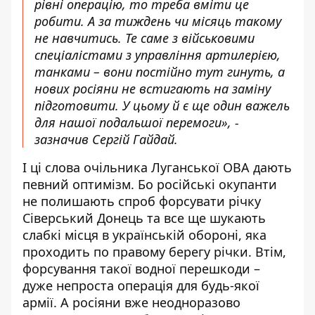
рівні операцію, то треба вміти це
робити. А за тиждень чи місяць такому
не навчитись. Те саме з військовими
спеціалістами з управління артилерією,
танками – вони постійно тут гинуть, а
нових росіяни не встигають на заміну
підготовити. У цьому й є ще один важель
для нашої подальшої перемоги», -
зазначив Сергій Гайдай.
І ці слова очільника Луганської ОВА дають
певний оптимізм. Бо російські окупанти
не полишають спроб форсувати річку
Сіверський Донець та все ще шукають
слабкі місця в українській обороні, яка
проходить по правому берегу річки. Втім,
форсування такої водної перешкоди –
дуже непроста операція для будь-якої
армії. А росіяни вже неодноразово