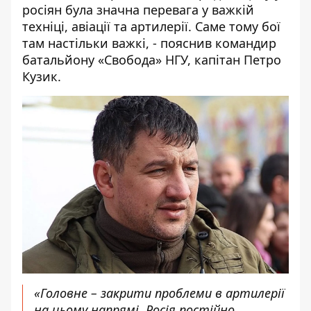
росіян була значна перевага у важкій
техніці, авіації та артилерії. Саме тому бої
там настільки важкі, - пояснив командир
батальйону «Свобода» НГУ, капітан Петро
Кузик.
«Головне – закрити проблеми в артилерії
на цьому напрямі. Росія постійно