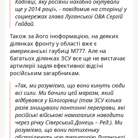
Кадіївці, яку росіяни нахабно окупували
ще у 2014 році», -
повідомив
на сторінці у
соцмережах глава Луганської ОВА Сергій
Гайдай.
Також за його іноформацією, на деяких
ділянках фронту у області вже є
американські гаубиці М777. Але на
багатьох ділянках ЗСУ все ще не вистачає
артилерії задля ефективної відсічі
російським загарбникам.
«Так, ми розуміємо, що вони кинуть сюди
всі сили. Ми бачили цей маразм, який
відбувався у Білогорівці (там ЗСУ кілька
разів знищували понтонні переправи, які
російські військові намагалися наводити
через річку Сіверський Донець – Ред.). Ми
розуміємо, що вони потихеньку
обстрілюють усю територію Луганської