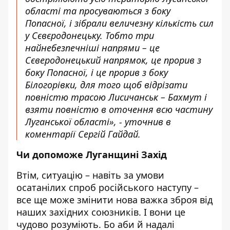
області та просуваються з боку
Попасної, і зібрали величезну кількість сил
у Сєвєродонецьку. Тобто три
найнебезпечніші напрями – це
Сєверодонецький напрямок, це прорив з
боку Попасної, і це прорив з боку
Білогорівки, для того щоб відрізати
повністю трасою Лисичанськ – Бахмут і
взяти повністю в оточення всю частину
Луганської області», - уточнив в
коментарії Сергій Гайдай.
Чи допоможе Луганщині Захід
Втім, ситуацію – навіть за умови
осатанілих спроб російського наступу –
все ще може змінити нова важка зброя від
наших західних союзників. І вони це
чудово розуміють. Бо аби й надалі