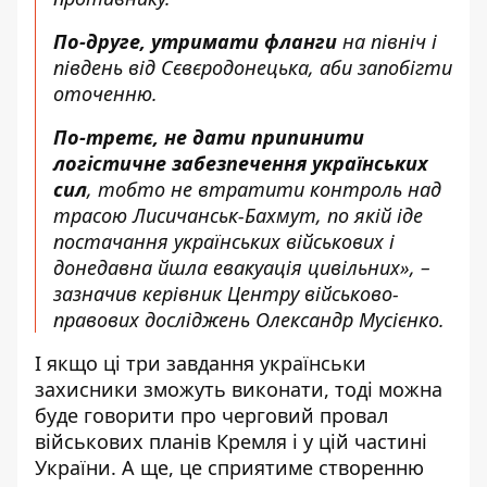
По-друге, утримати фланги
на північ і
південь від Сєвєродонецька, аби запобігти
оточенню.
По-третє, не дати припинити
логістичне забезпечення українських
сил
, тобто не втратити контроль над
трасою Лисичанськ-Бахмут, по якій іде
постачання українських військових і
донедавна йшла евакуація цивільних», –
зазначив керівник Центру військово-
правових досліджень Олександр Мусієнко.
І якщо ці три завдання українськи
захисники зможуть виконати, тоді можна
буде говорити про черговий провал
військових планів Кремля і у цій частині
України. А ще, це сприятиме створенню