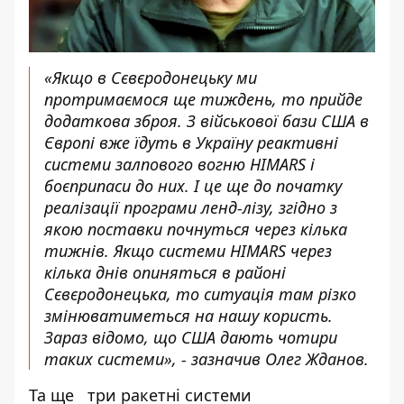
«Якщо в Сєвєродонецьку ми
протримаємося ще тиждень, то прийде
додаткова зброя. З військової бази США в
Європі вже їдуть в Україну реактивні
системи залпового вогню HIMARS і
боєприпаси до них. І це ще до початку
реалізації програми ленд-лізу, згідно з
якою поставки почнуться через кілька
тижнів. Якщо системи HIMARS через
кілька днів опиняться в районі
Сєвєродонецька, то ситуація там різко
змінюватиметься на нашу користь.
Зараз відомо, що США дають чотири
таких системи», - зазначив Олег Жданов.
Та ще три ракетні системи