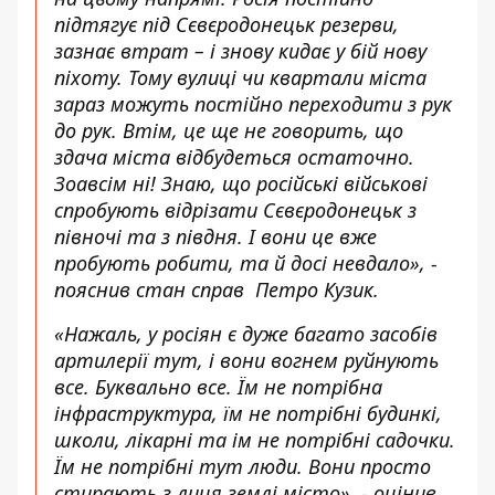
підтягує під Сєвєродонецьк резерви,
зазнає втрат – і знову кидає у бій нову
піхоту. Тому вулиці чи квартали міста
зараз можуть постійно переходити з рук
до рук. Втім, це ще не говорить, що
здача міста відбудеться остаточно.
Зоавсім ні! Знаю, що російські військові
спробують відрізати Сєвєродонецьк з
півночі та з півдня. І вони це вже
пробують робити, та й досі невдало», -
пояснив стан справ Петро Кузик.
«Нажаль, у росіян є дуже багато засобів
артилерії тут, і вони вогнем руйнують
все. Буквально все. Їм не потрібна
інфраструктура, їм не потрібні будинкі,
школи, лікарні та ім не потрібні садочки.
Їм не потрібні тут люди. Вони просто
стирають з лиця землі місто», -
оцінив