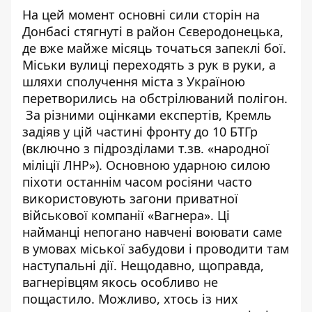
На цей момент основні сили сторін на
Донбасі стягнуті в район Сєверодонецька,
де вже майже місяць точаться запеклі бої.
Міськи вулиці переходять з рук в руки, а
шляхи сполучення міста з Україною
перетворились на обстрілюваний полігон.
За різними оцінками експертів, Кремль
задіяв у цій частині фронту до 10 БТГр
(включно з підрозділами т.зв. «народної
міліції ЛНР»). Основною ударною силою
піхоти останнім часом росіяни часто
використовують загони приватної
військової компанії «Вагнера». Ці
найманці непогано навчені воювати саме
в умовах міської забудови і проводити там
наступальні дії. Нещодавно, щоправда,
вагнерівцям якось особливо не
пощастило. Можливо, хтось із них