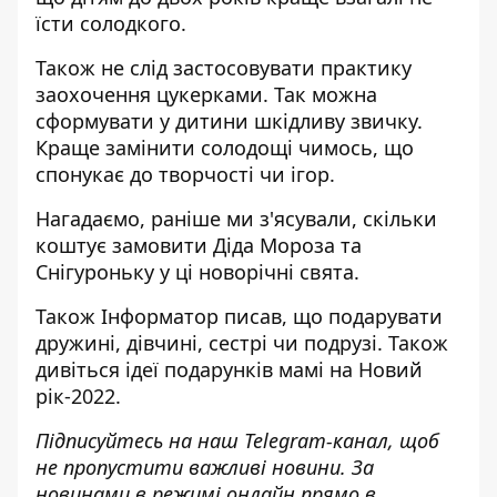
їсти солодкого.
Також не слід застосовувати практику
заохочення цукерками. Так можна
сформувати у дитини шкідливу звичку.
Краще замінити солодощі чимось, що
спонукає до творчості чи ігор.
Нагадаємо, раніше ми з'ясували,
скільки
коштує замовити Діда Мороза та
Снігуроньку
у ці новорічні свята.
Також
Інформатор
писав, що подарувати
дружині, дівчині, сестрі чи подрузі.
Також
дивіться
ідеї подарунків мамі на Новий
рік
-2022.
Підписуйтесь на наш
Telegram-канал
, щоб
не пропустити важливі новини. За
новинами в режимі онлайн прямо в