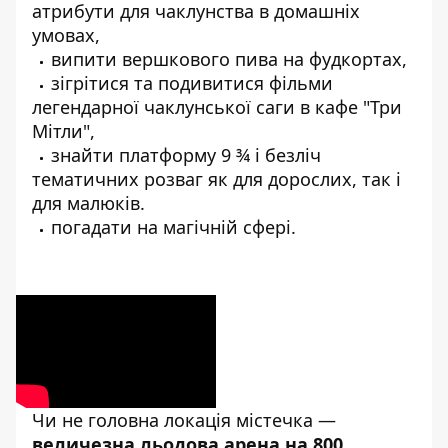
атрибути для чаклунства в домашніх
умовах,
випити вершкового пива на фудкортах,
зігрітися та подивитися фільми
легендарної чаклунської саги в кафе "Три
Мітли",
знайти платформу 9 ¾ і безліч
тематичних розваг як для дорослих, так і
для малюків.
погадати на магічній сфері.
Чи не головна локація містечка —
величезна льодова арена на 800