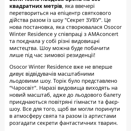
квадратних метрів
, яка ввечері
перетвориться на епіцентр святкового
дійства разом із шоу "Секрет ЗУВУ". Це
нова постановка, яка створювалася Osocor
Winter Residence у співпраці з AMAconcert
та поєднала у собі різні видовищні
мистецтва. Шоу можна буде побачити
лише під час зимової резиденції!
Osocor Winter Residence вже не вперше
дивує відвідувачів масштабними
льодовими шоу. Торік було представлено
"Чаросвіт". Наразі видовища виходять на
новий масштаб, адже до льодового балету
приєднаються повітряні гімнасти та фаєр-
шоу. Все для того, щоб ви могли поринути
в атмосферу свята та разом із артистами
розгадати секрети фантастичних тварин.