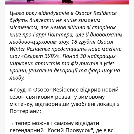
Цього року відвідувачів в Osoсor Residence
будуть дивувати не лише зимовим
містечком, яке немов зійшло зі сторінок
книг про Гаррі Поттера, але й дивовижним
льодово-цирковим шоу.
18 грудня
Osocor
Winter Residence представить нове магічне
шоу «Секрет ЗУВУ». Понад 30 найкращих
циркових артистів та фігуристів з усієї
країни, унікальні декорації та фаєр-шоу на
льоду.
4 грудня Osoсor Residence відкрив новий
сезон святкових розваг у зимовому
містечку, відтворивши улюблені локації з
Поттеріани:
тепер можна і самому відвідати
легендарний "Косий Провулок", де є всі