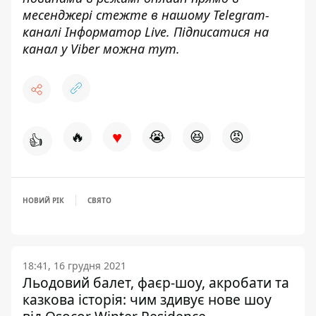
месенджері стежте в нашому Telegram-
каналі
Інформатор Live
. Підписатися на
канал у Viber можна
тут.
♥
🔥
😭
😆
😡
👍
НОВИЙ РІК
СВЯТО
18:41, 16 грудня 2021
Льодовий балет, фаєр-шоу, акробати та
казкова історія: чим здивує нове шоу