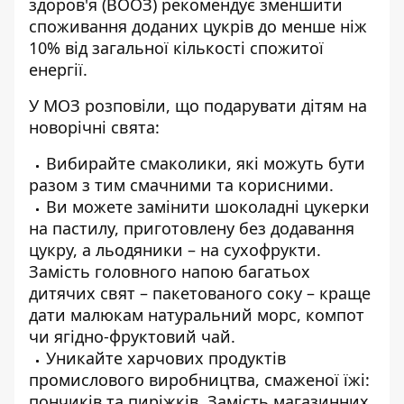
здоров'я (ВООЗ) рекомендує зменшити
споживання доданих цукрів до менше ніж
10% від загальної кількості спожитої
енергії.
У МОЗ розповіли, що подарувати дітям на
новорічні свята:
Вибирайте смаколики, які можуть бути
разом з тим смачними та корисними.
Ви можете замінити шоколадні цукерки
на пастилу, приготовлену без додавання
цукру, а льодяники – на сухофрукти.
Замість головного напою багатьох
дитячих свят – пакетованого соку – краще
дати малюкам натуральний морс, компот
чи ягідно-фруктовий чай.
Уникайте харчових продуктів
промислового виробництва, смаженої їжі:
пончиків та пиріжків. Замість магазинних