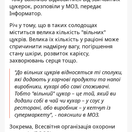
цукерок, розповіли у
МОЗ
, передає
Інформатор
.
Річ у тому, що в таких солодощах
міститься велика кількість "вільних"
цукрів. Велика їх кількість у раціоні може
спричинити надмірну вагу, погіршення
стану шкіри, розвиток карієсу,
захворювань серця тощо.
"До вільних цукрів відносяться ті сполуки,
які додають у харчові продукти та напої
виробники, кухарі або самі споживачі.
Тобто "вільний" цукор – це той, який ви
додали собі в чай ​​чи кухар – у соус у
ресторані, або виробник – у кетчуп із
супермаркету", - пояснили в МОЗ.
Зокрема, Всесвітня організація охорони