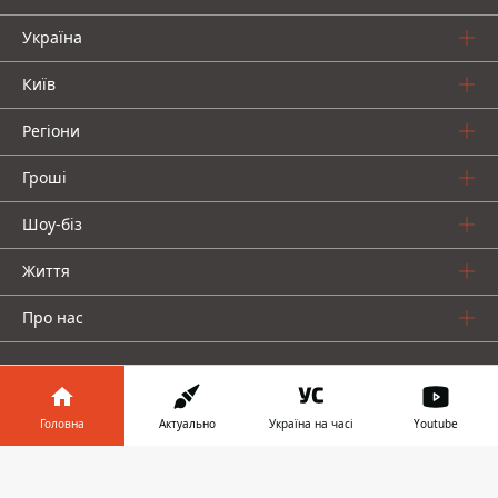
Україна
Київ
Регіони
Гроші
Шоу-біз
Життя
Про нас
Головна
Актуально
Україна на часі
Youtube
Інформатор у
Інформатор проекти
Завантажити
телефоні
👉