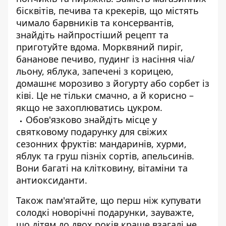
бісквітів, печива та крекерів, що містять
чимало барвників та консервантів,
знайдіть найпростіший рецепт та
приготуйте вдома. Морквяний пиріг,
бананове печиво, пудинг із насіння чіа/
льону, яблука, запечені з корицею,
домашнє морозиво з йогурту або сорбет із
ківі. Це не тільки смачно, а й корисно –
якщо не захоплюватись цукром.
Обов'язково знайдіть місце у
святковому подарунку для свіжих
сезонних фруктів: мандаринів, хурми,
яблук та груш пізніх сортів, апельсинів.
Вони багаті на клітковину, вітаміни та
антиоксиданти.
Також пам'ятайте, що перш ніж купувати
солодкі новорічні подарунки, зауважте,
що дітям до двох років краще взагалі не