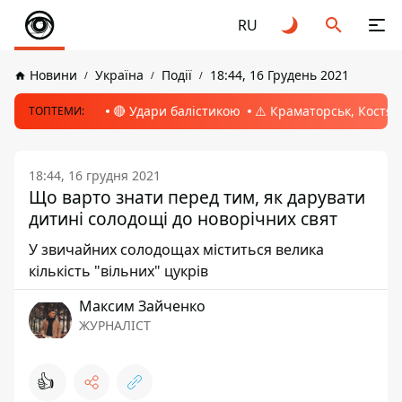
RU
Новини
Україна
Події
18:44, 16 Грудень 2021
🔴 Удари балістикою
⚠️ Краматорськ, Костян
ТОПТЕМИ:
18:44, 16 грудня 2021
Що варто знати перед тим, як дарувати
дитині солодощі до новорічних свят
У звичайних солодощах міститься велика
кількість "вільних" цукрів
Максим Зайченко
ЖУРНАЛІСТ
👍