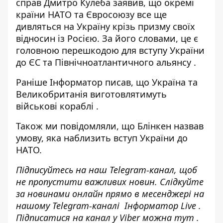
справ Дмитро Кулеба заявив, що окремі
країни НАТО та Євросоюзу все ще
дивляться на Україну крізь призму своїх
відносин із Росією. За його словами, це є
головною
перешкодою для вступу України
до ЄС та Північноатлантичного альянсу
.
Раніше
Інформатор
писав, що Україна та
Великобританія
виготовлятимуть
військові кораблі
.
Також ми повідомляли, що Блінкен назвав
умову, яка
наблизить вступ України до
НАТО
.
Підписуйтесь на наш
Telegram-канал
, щоб
не пропустити важливих новин. Слідкуйте
за новинами онлайн прямо в месенджері на
нашому Telegram-каналі
Інформатор Live
.
Підписатися на канал у Viber можна
тут
.