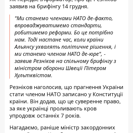
заявив на
брифінгу
14 грудня.
"Ми станемо членами НАТО де-факто,
впроваджуватимемо стандарти,
робитимемо реформи. Бо це потрібно
нам. Тоді настане час, коли країни
Альянсу ухвалять політичне рішення, і
ми станемо членом НАТО де-юре", -
заявив Резніков на спільному брифінгу з
міністром оборони Швеції Пітером
Хультквістом.
Резніков наголосив, що прагнення України
стати членом НАТО записано у Конституції
країни. Він додав, що це суверенне право,
за яке українці проливають кров
упродовж останніх 7 років.
Нагадаємо, раніше міністр закордонних