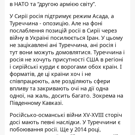
в НАТО та “другою армією світу”.
У Сирії росія підтримує режим Асада, а
Туреччина - опозицію. Але на фоні
послаблення позицій росії в Сирії через
війну в Україні посилюється Іран. У цьому
не зацікавлені ані Туреччина, ані росія і
тут вони можуть домовлятися. Туреччина і
росія не хочуть присутності США в регіоні
і сирійські курди є ворогами обох країн. І
форматів, де ці країни хоч і не
співпрацюють, але розділяють сфери
впливу та закривають очі на дії одна
одної, на жаль, досить багато. Зокрема на
Південному Кавказі.
Російсько-османські війни ХV-ХVІІІ сторіч
досі мають певні наслідки. У Туреччини є
побоювання росії. Ще у 2014 році,