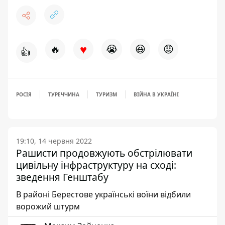
♥
🔥
😭
😆
😡
👍
РОСІЯ
ТУРЕЧЧИНА
ТУРИЗМ
ВІЙНА В УКРАЇНІ
19:10, 14 червня 2022
Рашисти продовжують обстрілювати
цивільну інфраструктуру на сході:
зведення Генштабу
В районі Берестове українські воїни відбили
ворожий штурм