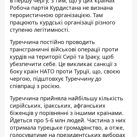
в першу чергу, з тим, що у цих країнах
Робоча партія Курдистана не визнана
терористичною організацією. Там
працюють курдські організації різного
ступеню легітимності.
Туреччина постійно проводить
трансграничні військові операції проти
курдів на території Сирії та Іраку, щоб
убезпечити себе. Це викликає санкції з
боку країн НАТО проти Турції, що, своєю
чергою, підштовхує Туреччину до
співпраці з росією.
Туреччина прийняла найбільшу кількість
сирійських, іракських, афганських
біженців у порівнянні з іншими країнами.
Йдеться про 5-6 млн людей. Частина з них
отримала турецьке громадянство, а отже,
голосуватиме на президентських виборах