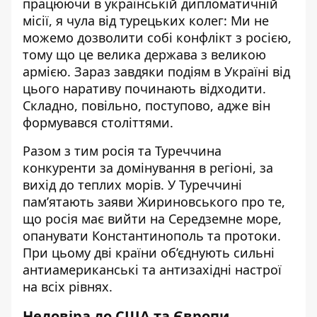
працюючи в українській дипломатичній
місії, я чула від турецьких колег: Ми не
можемо дозволити собі конфлікт з росією,
тому що це велика держава з великою
армією. Зараз завдяки подіям в Україні від
цього наративу починають відходити.
Складно, повільно, поступово, адже він
формувався століттями.
Разом з тим росія та Туреччина
конкуренти за домінування в регіоні, за
вихід до теплих морів. У Туреччині
пам’ятають заяви Жириновського про те,
що росія має вийти на Середземне море,
опанувати Константинополь та протоки.
При цьому дві країни об’єднують сильні
антиамериканські та антизахідні настрої
на всіх рівнях.
Недовіра до США та Європи