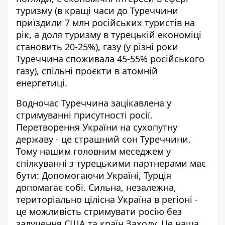
туризму (в кращі часи до Туреччини
приїздили 7 млн російських туристів на
рік, а доля туризму в турецькій економіці
становить 20-25%), газу (у різні роки
Туреччина споживала 45-55% російського
газу), спільні проєкти в атомній
енергетиці.
Водночас Туреччина зацікавлена у
стримуванні присутності росії.
Перетворення України на сухопутну
державу - це страшний сон Туреччини.
Тому нашим головним меседжем у
спілкуванні з турецькими партнерами має
бути: Допомогаючи Україні, Турція
допомагає собі. Сильна, незалежна,
територіально цілісна Україна в регіоні -
це можливість стримувати росію без
залучення США та країн Заходу. Це наша