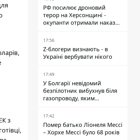
для
РФ посилює дроновий
о
терор на Херсонщині -
окупанти отримали наказ
вільно полювати на автівки
17:56
Z-блогери визнають - в
ларів,
Україні вербувати нікого
е
17:49
У Болгарії невідомий
безпілотник вибухнув біля
газопроводу, яким
постачають газ до України
17:42
ЕК з
Помер батько Ліонеля Мессі
готівці
,
– Хорхе Мессі було 68 років