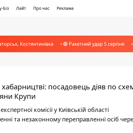
-Біз
Лайт
Про нас
Реклама
аторськ, Костянтинівка
🔴 Ракетний удар 5 серпня
хабарництві: посадовець діяв по схе
тяни Крупи
кспертної комісії у Київській області
енні та незаконному переправленні осіб чер