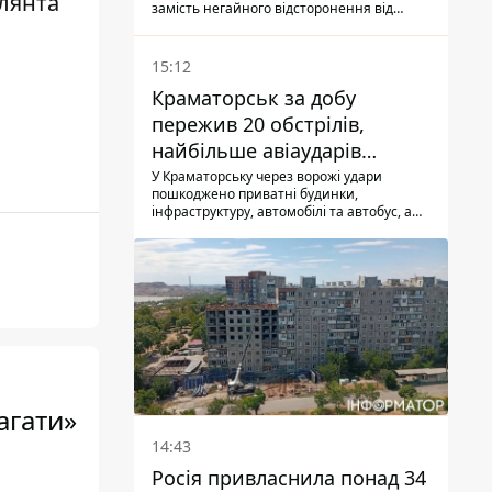
лянта
замість негайного відсторонення від
посади.
15:12
Краматорськ за добу
пережив 20 обстрілів,
найбільше авіаударів
КАБ-250
У Краматорську через ворожі удари
пошкоджено приватні будинки,
інфраструктуру, автомобілі та автобус, а
загалом за добу на Донеччині загинула
одна людина і ще 15 отримали поранення
агати»
14:43
Росія привласнила понад 34