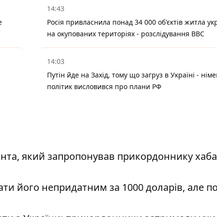
14:43
е
Росія привласнила понад 34 000 об'єктів житла ук
на окупованих територіях - розслідування BBC
14:03
Путін йде на Захід, тому що загруз в Україні - нім
політик висловився про плани РФ
янта, який запропонував прикордоннику хаба
ти його непридатним за 1000 доларів, але п