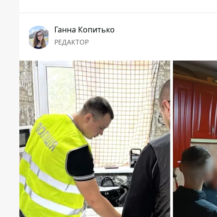
Ганна Копитько
РЕДАКТОР