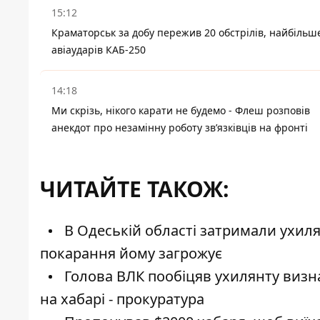
15:12
Краматорськ за добу пережив 20 обстрілів, найбільш
авіаударів КАБ-250
14:18
Ми скрізь, нікого карати не будемо - Флеш розповів
анекдот про незамінну роботу зв’язківців на фронті
ЧИТАЙТЕ ТАКОЖ:
В Одеській області затримали ухил
покарання йому загрожує
Голова ВЛК пообіцяв ухилянту визна
на хабарі - прокуратура