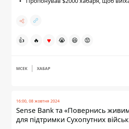
Пропонував $2000 хабаря, щоб виїх
♥
👍
🔥
😭
😆
😡
МСЕК
ХАБАР
16:00, 08 жовтня 2024
Sense Bank та «Повернись живим
для підтримки Сухопутних військ