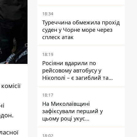
на 10 км - експерт
попередив про посилення
18:34
наступу
Туреччина обмежила прохід
суден у Чорне море через
сплеск атак
18:19
Росіяни вдарили по
рейсовому автобусу у
Нікополі – є загиблий та
поранені
комісії
18:17
На Миколаївщині
ні
зафіксували перший у
рдон.
цьому році укус
небезпечного каракурта
ласної
18:02