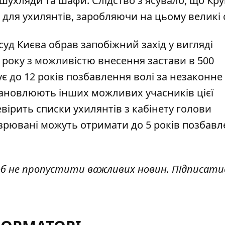
шухляди та шафи. Слідство з'ясувало, що Кру
для ухилянтів, заробляючи на цьому великі 
суд Києва обрав запобіжний захід у вигляді
о року з можливістю внесення
застави в 500
жує до 12 років позбавлення волі за незаконне
становлюють інших можливих учасників цієї
вірить списки ухилянтів з кабінету голови
озрювані можуть отримати до
5 років позбав
об не пропустити важливих новин. Підписати