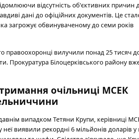
відомлюючи відсутність об'єктивних причин 
авдиві дані до офіційних документів
. Це стал
яка загрожує обвинуваченому до семи років
ого правоохоронці вилучили понад 25 тисяч до
ти. Прокуратура Білоцерківського району вж
атримання очільниці МСЕК
ельниччини
давнім випадком Тетяни Крупи, керівниці МС
 у неї виявили
рекордні 6 мільйонів доларів у 