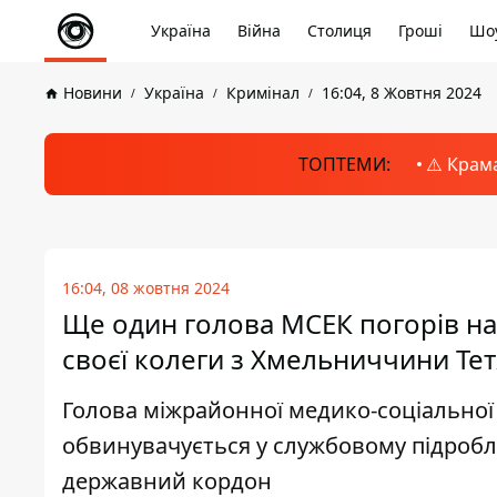
Україна
Війна
Столиця
Гроші
Шоу
Новини
Україна
Кримінал
16:04, 8 Жовтня 2024
ТОПТЕМИ:
⚠️ Крам
16:04, 08 жовтня 2024
Ще один голова МСЕК погорів на 
своєї колеги з Хмельниччини Те
Голова міжрайонної медико-соціальної е
обвинувачується у службовому підробл
державний кордон