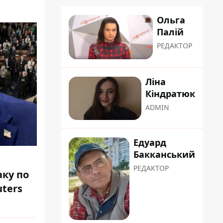
Ольга
Палій
РЕДАКТОР
Ліна
Кіндратюк
ADMIN
Едуард
Бакканський
РЕДАКТОР
ку по
uters