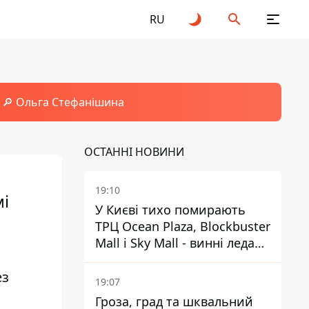
RU
🔎 Ольга Стефанішина
ОСТАННІ НОВИНИ
19:10
мі
У Києві тихо помирають
ТРЦ Ocean Plaza, Blockbuster
Mall і Sky Mall - винні ледачі
менеджери й канібалізм
ез
19:07
Гроза, град та шквальний