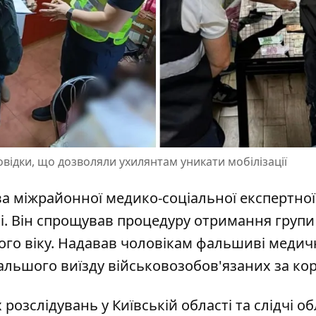
відки, що дозволяли ухилянтам уникати мобілізації
а міжрайонної медико-соціальної експертної 
і
. Він спрощував процедуру отримання групи
ного віку. Надавав чоловікам фальшиві медич
альшого виїзду військовозобов'язаних за ко
озслідувань у Київській області та слідчі об