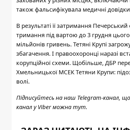
захованих у різних місцях, включаючи 
також фальсифікувала медичні довідки 
В результаті її затримання Печерський 
тримання під вартою до 3 грудня цьог
мільйонів гривень
. Тетяні Крупі загро
збагачення. І правоохоронці наразі в
корупційної схеми. Щобільше, ДБР пере
Хмельницької МСЕК Тетяни Крупи: під
волі
.
Підписуйтесь на наш
Telegram-канал
, щ
канал у Viber можна
тут
.