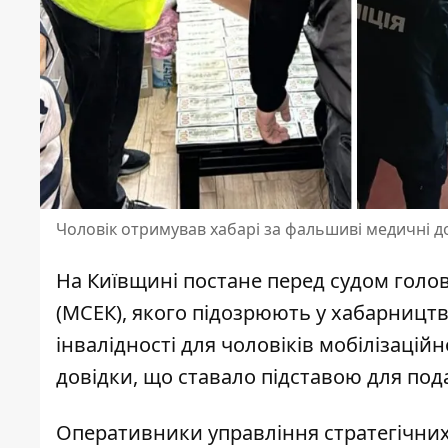
Чоловік отримував хабарі за фальшиві медичні до
На Київщині постане перед судом голов
(МСЕК), якого
підозрюють у хабарництв
інвалідності для чоловіків мобілізацій
довідки, що ставало підставою для под
Оперативники управління стратегічних р