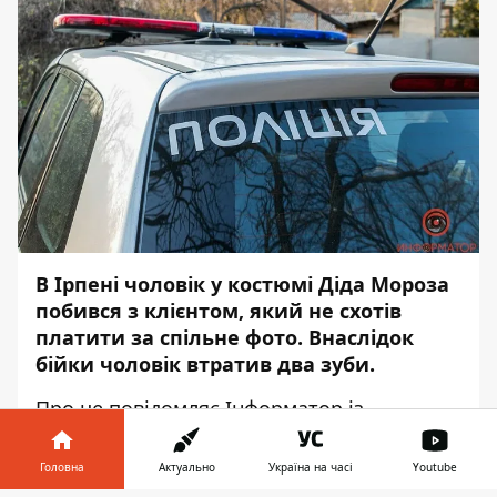
В Ірпені чоловік у костюмі Діда Мороза
побився з клієнтом, який не схотів
платити за спільне фото. Внаслідок
бійки чоловік втратив два зуби.
Про це повідомляє
Інформатор
із
посиланням на місцеве видання
ITV.
Головна
Актуально
Україна на часі
Youtube
Інцидент стався ще новорічної ночі.