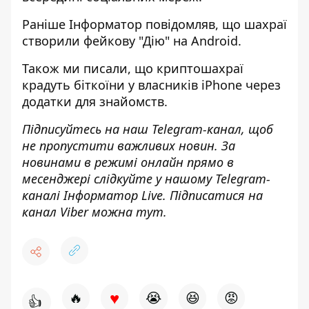
Раніше
Інформатор
повідомляв, що
шахраї
створили фейкову
"Дію"
на Android
.
Також ми писали, що криптошахраї
крадуть біткоїни у власників iPhone через
додатки
для знайомств.
Підписуйтесь на наш
Telegram-канал
, щоб
не пропустити важливих новин. За
новинами в режимі онлайн прямо в
месенджері слідкуйте у нашому Telegram-
каналі
Інформатор Live
. Підписатися на
канал Viber можна
тут
.
♥
🔥
😭
😆
😡
👍