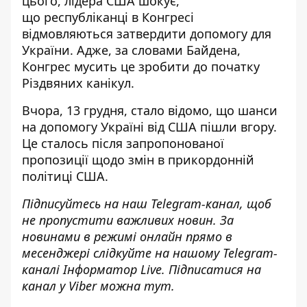
цього, лідера США шокує,
що республіканці в Конгресі
відмовляються затвердити допомогу для
України. Адже, за словами Байдена,
Конгрес мусить це зробити до початку
Різдвяних канікул
.
Вчора, 13 грудня, стало відомо, що
шанси
на допомогу Україні від США пішли вгору
.
Це сталось після запропонованої
пропозиції щодо змін в прикордонній
політиці США.
Підписуйтесь на наш
Telegram-канал
, щоб
не пропустити важливих новин. За
новинами в режимі онлайн прямо в
месенджері слідкуйте на нашому Telegram-
каналі
Інформатор Live
. Підписатися на
канал у Viber можна
тут
.