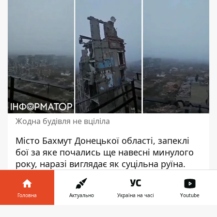
Жодна будівля не вціліла
Місто Бахмут Донецької області,
запеклі
бої за яке
почались ще навесні минулого
року, наразі виглядає як суцільна руїна.
Загарбники били по ньому вдень і вночі зі
всієї наявної у них зброї, вгризаючись у
Головна
Актуально
Україна на часі
Youtube
кожен клаптик нашої землі,
перетворюючи її на попелище. На новому
Інформатор у