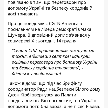
пов'язано з тим, що переговори
про
допомогу Україні та безпеку кордонів
й
досі тривають.
Про це повідомляє CGTN America з
посиланням на лідера демократів Чака
Шумера. Відповідний допис з'явився у
соцмережі Х сьогодні, 14 грудня.
"Сенат США працюватиме наступного
тижня, відклавши святкові канікули,
оскільки переговори про допомогу Україні
та безпеку кордонів тривають", -
йдеться у повідомленні.
Також відомо, що
під час брифінгу
координатор Ради нацбезпеки Білого дому
Джон Кірбі звернувся до Палати
представників. Він наголосив, що Україні
допомога потрібна зараз, а не після Різдва.