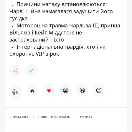
Причини нападу встановлюються:
Чарлі Шина намагалася задушити його
сусідка
Моторошна травма Чарльза III, принца
Вільяма і Кейт Міддлтон: не
застрахований ніхто
Інтернаціональна гвардія: хто і як
охороняє VIP-зірок
♥
🔥
😭
😆
😡
👍
ШОУ-БІЗНЕС
НОВОСТИ ШОУБИЗА
МУЗИКА