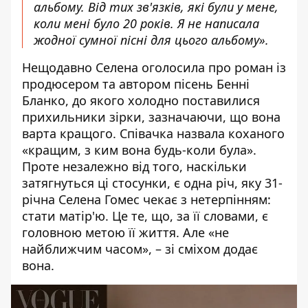
альбому. Від тих зв'язків, які були у мене,
коли мені було 20 років. Я не написала
жодної сумної пісні для цього альбому».
Нещодавно Селена оголосила про роман із
продюсером та автором пісень
Бенні
Бланко
, до якого холодно поставилися
прихильники зірки, зазначаючи, що вона
варта кращого. Співачка назвала коханого
«кращим, з ким вона будь-коли була».
Проте незалежно від того, наскільки
затягнуться ці стосунки, є одна річ, яку 31-
річна Селена Гомес чекає з нетерпінням:
стати матір'ю. Це те, що, за її словами, є
головною метою її життя. Але «не
найближчим часом», – зі сміхом додає
вона.