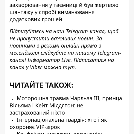
захворювання у таємниці й був жертвою
шантажу у спробі виманювання
додаткових грошей.
Підписуйтесь на наш
Telegram-канал
, щоб
не пропустити важливих новин. За
новинами в режимі онлайн прямо в
месенджері слідкуйте на нашому Telegram-
каналі
Інформатор Live
. Підписатися на
канал у Viber можна
тут
.
ЧИТАЙТЕ ТАКОЖ:
Моторошна травма Чарльза III, принца
Вільяма і Кейт Міддлтон: не
застрахований ніхто
Інтернаціональна гвардія: хто і як
охороняє VIP-зірок