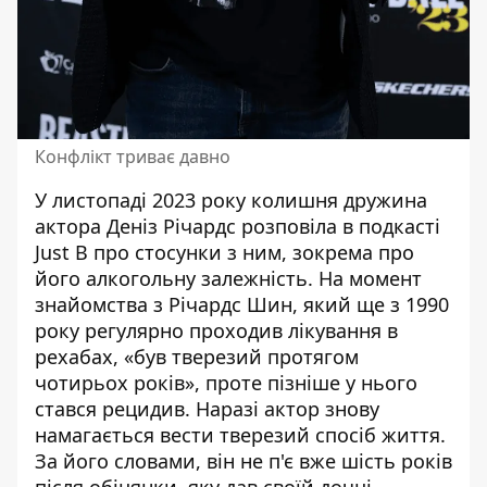
Конфлікт триває давно
У листопаді 2023 року колишня дружина
актора
Деніз Річардс
розповіла в подкасті
Just B про стосунки з ним, зокрема про
його алкогольну залежність. На момент
знайомства з Річардс Шин, який ще з 1990
року регулярно проходив лікування в
рехабах, «був тверезий протягом
чотирьох років», проте пізніше у нього
стався рецидив. Наразі актор знову
намагається вести тверезий спосіб життя.
За його словами, він не п'є вже шість років