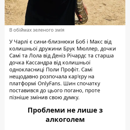
В обіймах зеленого змія
У Чарлі є сини-близнюки Боб і Макс від
колишньої дружини Брук Мюллер, дочки
Самі та Лола від
Деніз Річардс
та старша
дочка Кассандра від колишньої
однокласниці Поли Профіт. Самі
нещодавно розпочала кар'єру на
платформі OnlyFans. Шин спочатку
поставився до цього погано, проте
пізніше змінив свою думку.
Проблеми не лише з
алкоголем