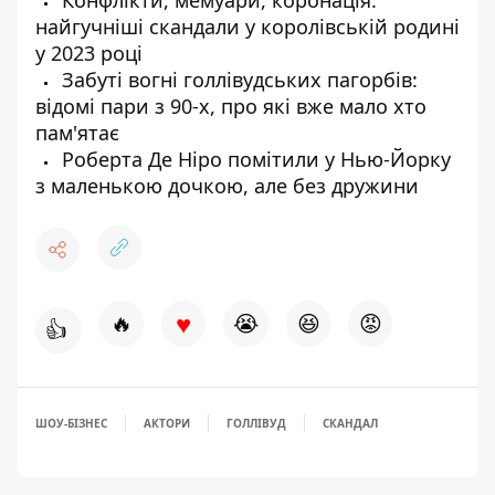
Конфлікти, мемуари, коронація:
найгучніші скандали у королівській родині
у 2023 році
Забуті вогні голлівудських пагорбів:
відомі пари з 90-х, про які вже мало хто
пам'ятає
Роберта Де Ніро помітили у Нью-Йорку
з маленькою дочкою, але без дружини
♥
🔥
😭
😆
😡
👍
ШОУ-БІЗНЕС
АКТОРИ
ГОЛЛІВУД
СКАНДАЛ