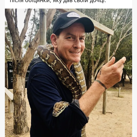
після обіцянки, яку дав своїй дочці.