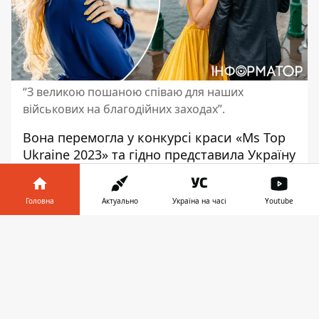
“З великою пошаною співаю для наших
військових на благодійних заходах”.
Вона перемогла у конкурсі краси «Ms Top
Ukraine 2023» та
гідно представила Україну
на міжнародній арені на конкурсі "Grand
Queen Universe 2023» у місті Дубай. В її
Головна
Актуально
Україна на часі
Youtube
інстаграм 1,3
мільйони підписників
. Мова
про
загадкову співачку
та модель -
Інформатор у
Завантажити
ANGELA
. Ексклюзивно для Інформатор-
телефоні
👉
Україна вона відверто розповіла про шлях
до визнання краси, родину та особисте.