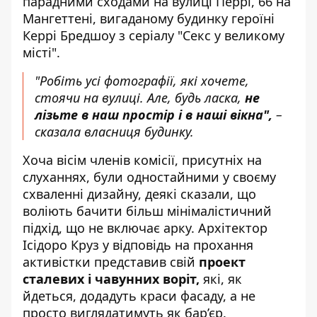
парадними сходами на вулиці Перрі, 66 на
Мангеттені, вигаданому будинку героїні
Керрі Бредшоу з серіалу "Секс у великому
місті".
"Робіть усі фотографії, які хочете,
стоячи на вулиці. Але, будь ласка,
не
лізьте в наш простір і в наші вікна",
–
сказала власниця будинку.
Хоча вісім членів комісії, присутніх на
слуханнях, були одностайними у своєму
схваленні дизайну, деякі сказали, що
воліють бачити більш мінімалістичний
підхід, що не включає арку. Архітектор
Ісідоро Круз у відповідь на прохання
активістки представив свій
проект
сталевих і чавунних воріт,
які, як
йдеться, додадуть краси фасаду, а не
просто виглядатимуть як бар’єр.