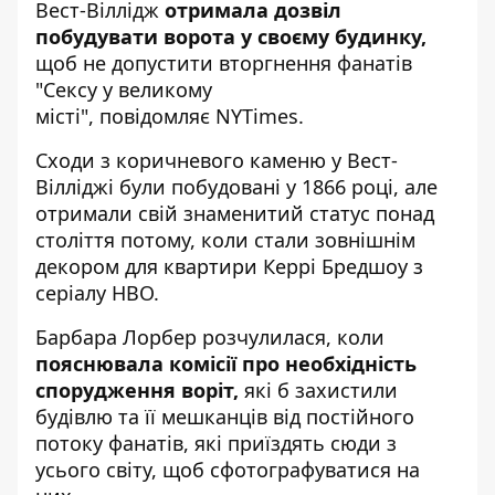
Вест-Віллідж
отримала дозвіл
побудувати ворота у своєму будинку,
щоб не допустити вторгнення фанатів
"Сексу у великому
місті",
повідомляє NYTimes
.
Сходи з коричневого каменю у Вест-
Вілліджі були побудовані у 1866 році, але
отримали свій знаменитий статус понад
століття потому, коли стали зовнішнім
декором для квартири
Керрі Бредшоу з
серіалу HBO
.
Барбара Лорбер розчулилася, коли
пояснювала комісії про необхідність
спорудження воріт,
які б захистили
будівлю та її мешканців від постійного
потоку фанатів, які приїздять сюди з
усього світу, щоб сфотографуватися на