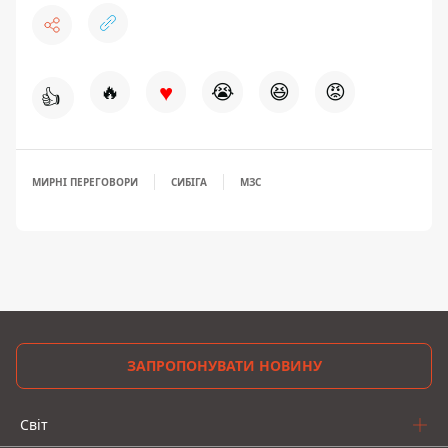
♥
🔥
😭
😆
😡
👍
МИРНІ ПЕРЕГОВОРИ
СИБІГА
МЗС
ЗАПРОПОНУВАТИ НОВИНУ
Світ