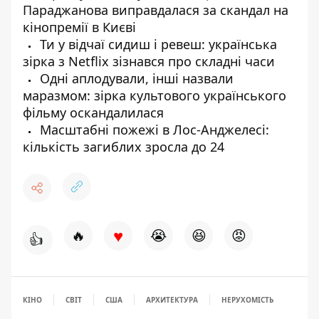
Параджанова виправдалася за скандал на
кінопремії в Києві
Ти у відчаї сидиш і ревеш: українська
зірка з Netflix зізнався про складні часи
Одні аплодували, інші назвали
маразмом: зірка культового українського
фільму оскандалилася
Масштабні пожежі в Лос-Анджелесі:
кількість загиблих зросла до 24
♥
🔥
😭
😆
😡
👍
КІНО
СВІТ
США
АРХИТЕКТУРА
НЕРУХОМІСТЬ