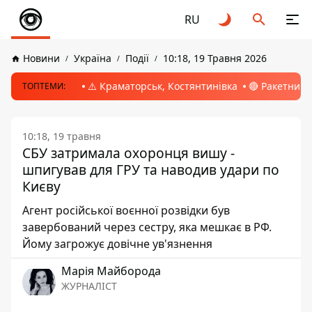
RU
Новини
Україна
Події
10:18, 19 Травня 2026
⚠️ Краматорськ, Костянтинівка
🔴 Ракетний 
ТОПТЕМИ:
10:18, 19 травня
СБУ затримала охоронця вишу -
шпигував для ГРУ та наводив удари по
Києву
Агент російської воєнної розвідки був
завербований через сестру, яка мешкає в РФ.
Йому загрожує довічне ув'язнення
Марія Майборода
ЖУРНАЛІСТ