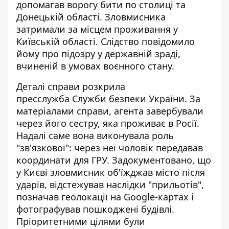
допомагав ворогу бити по столиці
та
Донецькій області. Зловмисника
затримали за місцем проживання у
Київській області. Слідство повідомило
йому про підозру у державній зраді,
вчиненій в умовах воєнного стану.
Деталі справи розкрила
пресслужба
Служби безпеки України
. За
матеріалами справи, агента завербували
через його сестру, яка проживає в Росії.
Надалі саме вона виконувала роль
"зв'язкової": через неї чоловік передавав
координати для ГРУ. Задокументовано, що
у Києві зловмисник об'їжджав місто після
ударів, відстежував наслідки "прильотів",
позначав геолокації на Google-картах і
фотографував пошкоджені будівлі.
Пріоритетними цілями були