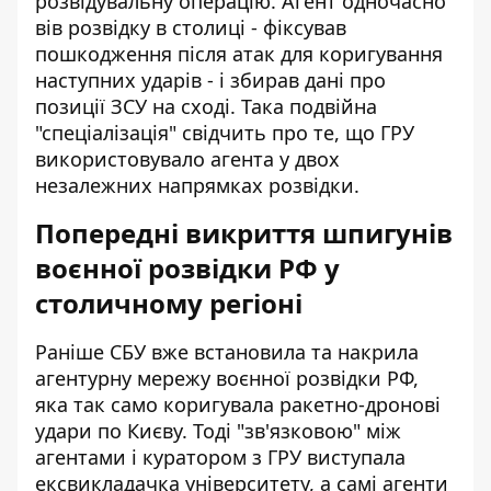
розвідувальну операцію. Агент одночасно
вів розвідку в столиці - фіксував
пошкодження після атак для коригування
наступних ударів - і збирав дані про
позиції ЗСУ на сході. Така подвійна
"спеціалізація" свідчить про те, що ГРУ
використовувало агента у двох
незалежних напрямках розвідки.
Попередні викриття шпигунів
воєнної розвідки РФ у
столичному регіоні
Раніше СБУ вже встановила та
накрила
агентурну мережу воєнної розвідки РФ
,
яка так само коригувала ракетно-дронові
удари по Києву. Тоді "зв'язковою" між
агентами і куратором з ГРУ виступала
ексвикладачка університету, а самі агенти