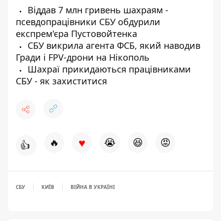
Віддав 7 млн гривень шахраям -
псевдопрацівники СБУ обдурили
експрем'єра Пустовойтенка
СБУ викрила агента ФСБ, який наводив
Гради і FPV-дрони на Нікополь
Шахраї прикидаються працівниками
СБУ - як захиститися
♥
🔥
😭
😆
😡
👍
СБУ
КИЇВ
ВІЙНА В УКРАЇНІ