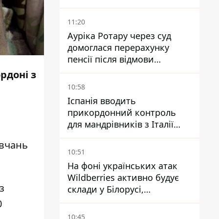
11:20
Ауріка Ротару через суд
домоглася перерахунку
пенсії після відмови
Пенсійного фонду
рдоні з
10:58
Іспанія вводить
прикордонний контроль
для мандрівників з Італії
через міграційний конфлікт
авчань
10:51
На фоні українських атак
Wildberries активно будує
з
склади у Білорусі,
Казахстані, Узбекистані
0
10:45