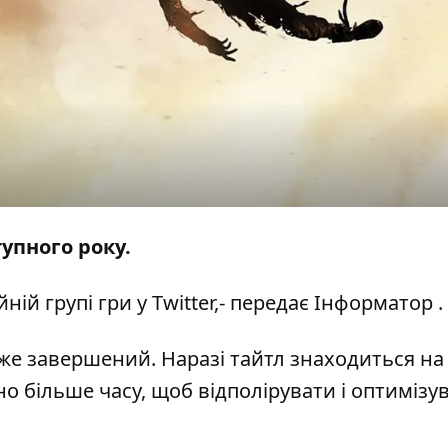
тупного року.
ній групі гри у
Twitter,
- передає
Інформатор
.
же завершений. Наразі тайтл знаходиться на
о більше часу, щоб відполірувати і оптимізу