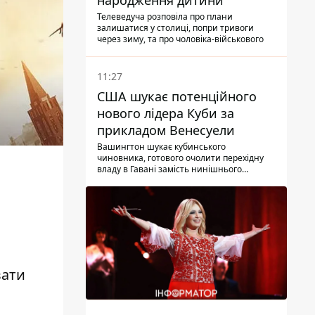
народження дитини
Телеведуча розповіла про плани
залишатися у столиці, попри тривоги
через зиму, та про чоловіка-військового
11:27
США шукає потенційного
нового лідера Куби за
прикладом Венесуели
Вашингтон шукає кубинського
чиновника, готового очолити перехідну
владу в Гавані замість нинішнього
керівництва
вати