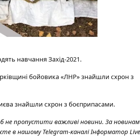
ходять навчання Захід-2021.
арківщині бойовика «ЛНР» знайшли схрон з
Києва
знайшли схрон з боєприпасами
.
об не пропустити важливі новини. За новинам
жте в нашому Telegram-каналі
Інформатор Liv