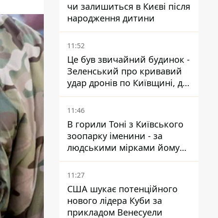
чи залишиться в Києві після
народження дитини
11:52
Це був звичайний будинок -
Зеленський про кривавий
удар дронів по Київщині, де
загинули дідусь, бабуся та їх
малолітній онук
11:46
В горили Тоні з Київського
зоопарку іменини - за
людськими мірками йому
вже понад 90 років
11:27
США шукає потенційного
нового лідера Куби за
прикладом Венесуели