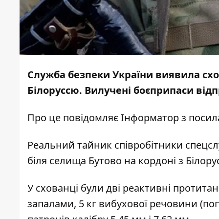
Служба безпеки України виявила схо
Білоруссю. Вилучені боєприпаси від
Про це повідомляє
Інформатор
з поси
Реальний тайник співробітники спецс
біля селища Бутово на кордоні з Білору
У схованці були дві реактивні протитанк
запалами, 5 кг вибухової речовини (поп