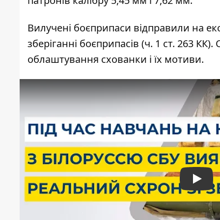
патронів калібру 5,45 мм і 7,62 мм.
Вилучені боєприпаси відправили на ек
зберіганні боєприпасів (ч. 1 ст. 263 К
облаштування схованки і їх мотиви.
Play