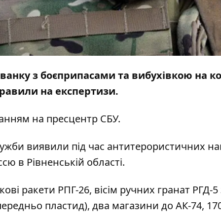
ванку з боєприпасами та вибухівкою на ко
правили на експертизи.
ланням на пресцентр
СБУ
.
лужби виявили під час антитерористичних н
ссю в Рівненській області.
ові ракети РПГ-26, вісім ручних гранат РГД-5 
ередньо пластид), два магазини до АК-74, 17