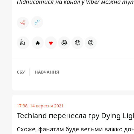
Підписатися на канал у Viber можна
тут
♥
👍
🔥
😭
😆
😡
СБУ
НАВЧАННЯ
17:38, 14 вересня 2021
Techland перенесла гру Dying Lig
Схоже, фанатам буде вельми важко доч