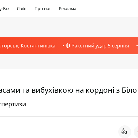
-Біз
Лайт
Про нас
Реклама
аторськ, Костянтинівка
🔴 Ракетний удар 5 серпня
сами та вибухівкою на кордоні з Біл
спертизи
👍