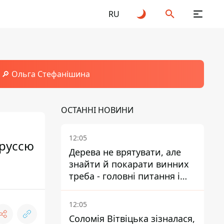
RU
🔎 Ольга Стефанішина
ОСТАННІ НОВИНИ
12:05
оруссю
Дерева не врятувати, але
знайти й покарати винних
треба - головні питання і
висновки з конфлікту на
Теремках
12:05
Соломія Вітвіцька зізналася,