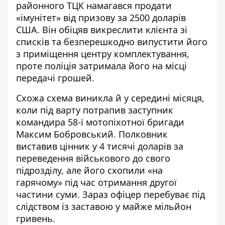
районного ТЦК намагався продати
«імунітет» від призову
за 2500 доларів
США. Він обіцяв викреслити клієнта зі
списків та безперешкодно випустити його
з приміщення центру комплектування,
проте поліція затримала його на місці
передачі грошей.
Схожа схема виникла й у середині місяця,
коли під варту потрапив заступник
командира 58-ї мотопіхотної бригади
Максим Бобровський. Полковник
виставив цінник у
4 тисячі доларів за
переведення військового до свого
підрозділу
, але його схопили «на
гарячому» під час отримання другої
частини суми. Зараз офіцер перебуває під
слідством із заставою у майже мільйон
гривень.