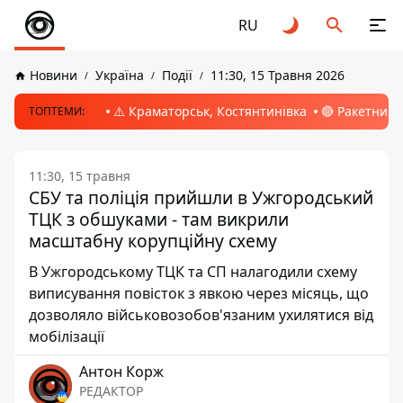
RU
Новини
Україна
Події
11:30, 15 Травня 2026
⚠️ Краматорськ, Костянтинівка
🔴 Ракетний 
ТОПТЕМИ:
11:30, 15 травня
СБУ та поліція прийшли в Ужгородський
ТЦК з обшуками - там викрили
масштабну корупційну схему
В Ужгородському ТЦК та СП налагодили схему
виписування повісток з явкою через місяць, що
дозволяло військовозобов'язаним ухилятися від
мобілізації
Антон Корж
РЕДАКТОР