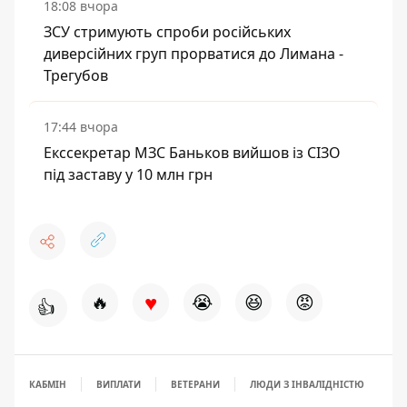
18:08 вчора
ЗСУ стримують спроби російських
диверсійних груп прорватися до Лимана -
Трегубов
17:44 вчора
Екссекретар МЗС Баньков вийшов із СІЗО
під заставу у 10 млн грн
♥
🔥
😭
😆
😡
👍
КАБМІН
ВИПЛАТИ
ВЕТЕРАНИ
ЛЮДИ З ІНВАЛІДНІСТЮ