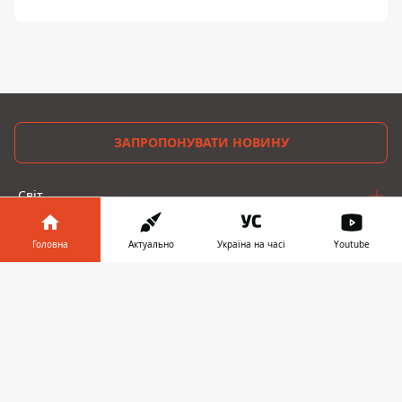
ЗАПРОПОНУВАТИ НОВИНУ
Світ
Україна
Головна
Актуально
Україна на часі
Youtube
Київ
Інформатор у
Завантажити
телефоні
👉
Регіони
Гроші
Шоу-біз