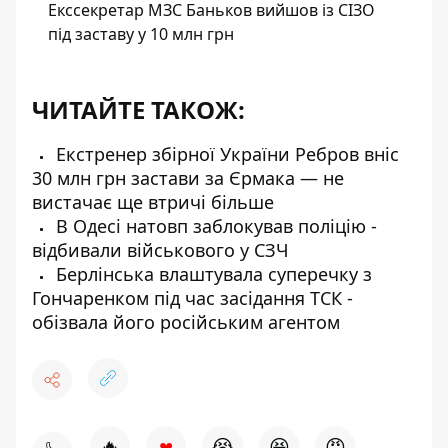
Екссекретар МЗС Баньков вийшов із СІЗО
під заставу у 10 млн грн
ЧИТАЙТЕ ТАКОЖ:
Екстренер збірної України Ребров вніс
30 млн грн застави за Єрмака — не
вистачає ще втричі більше
В Одесі натовп заблокував поліцію -
відбивали військового у СЗЧ
Берлінська влаштувала суперечку з
Гончаренком під час засідання ТСК -
обізвала його російським агентом
♥
🔥
😭
😆
😡