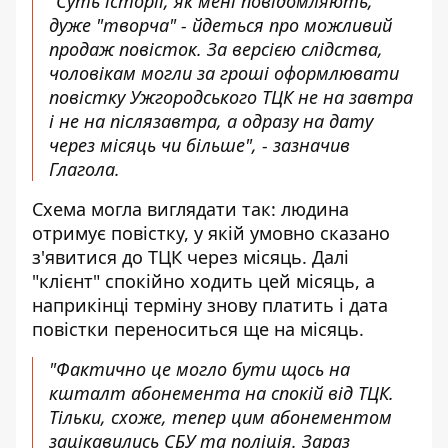
"Суть історії, як мені повідомляють,
дуже "творча" - йдеться про можливий
продаж повісток. За версією слідства,
чоловікам могли за гроші оформлювати
повістку Ужгородського ТЦК не на завтра
і не на післязавтра, а одразу на дату
через місяць чи більше", - зазначив
Глагола.
Схема могла виглядати так: людина
отримує повістку, у якій умовно сказано
з'явитися до ТЦК через місяць. Далі
"клієнт" спокійно ходить цей місяць, а
наприкінці терміну знову платить і дата
повістки переноситься ще на місяць.
"Фактично це могло бути щось на
кшталт абонемента на спокій від ТЦК.
Тільки, схоже, тепер цим абонементом
зацікавились СБУ та поліція. Зараз