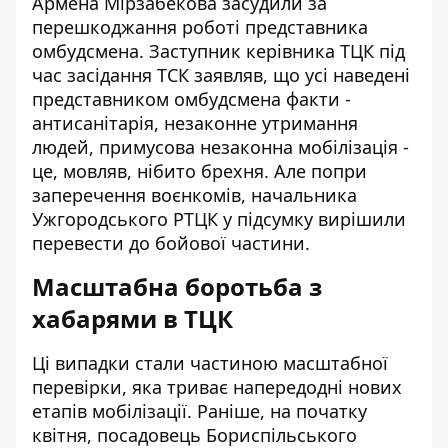
Армена Мірзабекова засудили
за
перешкоджання роботі представника
омбудсмена. Заступник керівника ТЦК під
час засідання ТСК заявляв, що усі наведені
представником омбудсмена факти -
антисанітарія, незаконне утримання
людей, примусова незаконна мобілізація -
це, мовляв, нібито брехня. Але попри
заперечення воєнкомів, начальника
Ужгородського РТЦК у підсумку
вирішили
перевести до бойової частини
.
Масштабна боротьба з
хабарями в ТЦК
Ці випадки стали частиною масштабної
перевірки, яка триває напередодні нових
етапів мобілізації. Раніше, на початку
квітня,
посадовець Бориспільського