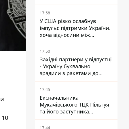
17:58
У США різко ослабнув
імпульс підтримки України.
хоча відносини між
Зеленським і Трампом
донедавна покращувалися -
17:50
The Atlantic
Західні партнери у відпустці
- Україну буквально
зрадили з ракетами до
Patriot - експерт Мусієнко
17:45
Ексначальника
ки
Мукачівського ТЦК Пільгуя
та його заступника
 10
відправили в СІЗО без
права застави – журналіст
17:44