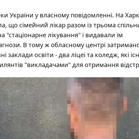
ки України
у власному повідомленні. На Хар
а, що сімейний лікар разом із трьома спіль
 "стаціонарне лікування" і видавали їм
агнози. В тому ж обласному центрі затриман
і заклади освіти - два ліцеї та коледж, які іс
ухилянтів "викладачами" для отримання відст