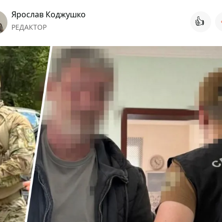
Ярослав Коджушко
👍
РЕДАКТОР