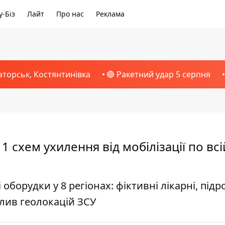
-Біз
Лайт
Про нас
Реклама
аторськ, Костянтинівка
🔴 Ракетний удар 5 серпня
1 схем ухилення від мобілізації по всі
борудки у 8 регіонах: фіктивні лікарні, підр
злив геолокацій ЗСУ