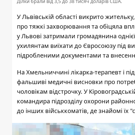
Ділки брали від 3,5 до 38 тисяч доларів США.
У Львівській області викрито жительк
про тяжкі захворювання та обіцяла впли
у Львові затримали громадянина однієї
ухилянтам виїхати до Євросоюзу під ви
підробленими документами та внесення
На Хмельниччині лікарка-терапевт і 
фальшиві медичні висновки про потреб
чоловікам відстрочку. У Кіровоградські
командира підрозділу охорони районно
до інших військкоматів, де знайомі їх 