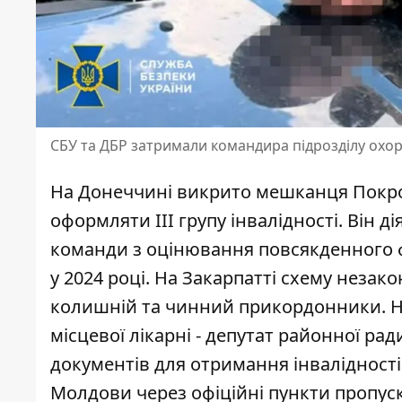
СБУ та ДБР затримали командира підрозділу охо
На Донеччині викрито мешканця Покро
оформляти ІІІ групу інвалідності. Він 
команди з оцінювання повсякденного ф
у 2024 році. На Закарпатті схему неза
колишній та чинний прикордонники. Н
місцевої лікарні - депутат районної р
документів для отримання інвалідності.
Молдови через офіційні пункти пропус