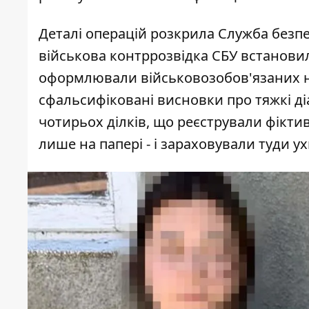
Деталі операцій розкрила
Служба безпе
військова контррозвідка СБУ встановил
оформлювали військовозобов'язаних на
сфальсифіковані висновки про тяжкі ді
чотирьох ділків, що реєстрували фіктивн
лише на папері - і зараховували туди 