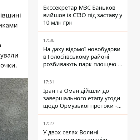
Екссекретар МЗС Баньков
ківщині
вийшов із СІЗО під заставу у
10 млн грн
никами
17:36
о
На даху відомої новобудови
нували
в Голосіївському районі
розбивають парк площею в
рочки.
гектар
17:31
Іран та Оман дійшли до
завершального етапу угоди
щодо Ормузької протоки -
укладення залежить від
зняття блокади США
17:27
У двох селах Волині
завершили ексгумацію