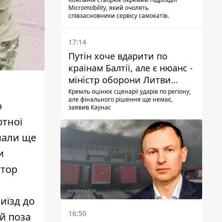
Micromobility, який очолять
співзасновники сервісу самокатів.
17:14
Путін хоче вдарити по
країнам Балтії, але є нюанс -
міністр оборони Литви
зробив заяву
Кремль оцінює сценарії ударів по регіону,
але фінального рішення ще немає,
о
заявив Каунас
ртної
мали ще
и
ктор
х
иїзд до
16:50
й поза