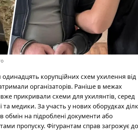
то
 одинадцять корупційних схем ухилення від
затримали організаторів. Раніше в межах
 вже прикривали схеми для ухилянтів
, серед
і та медики. За участь у нових оборудках діл
- в обмін на підроблені документи або
ами пропуску. Фігурантам справ загрожує до