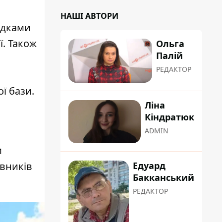
НАШІ АВТОРИ
ідками
ї. Також
Ольга
Палій
РЕДАКТОР
ї бази.
Ліна
Кіндратюк
ADMIN
и
овників
Едуард
Бакканський
РЕДАКТОР