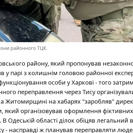
рони районного ТЦК.
вського району, який пропонував незаконн
діяв у парі з колишнім головою районної експе
ункціонування особи у Харкові - того затри
конного переправлення через Тису організувал
а Житомирщині на хабарях "заробляв" дире
ади, який організовував оформлення фіктивни
 В Одеській області ділок обіцяв легальний в
ку - насправді ж планував переправляти люде