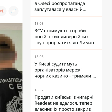
в Одесі роспропаганда
заплуталася у власній
брехні
18:08
ЗСУ стримують спроби
російських диверсійних
груп прорватися до Лимана
- Трегубов
18:08
У Києві судитимуть
організаторів мережі
чорних казино - тримали 39
закладів
18:02
Продати київські книгарні
Readeat не вдалося, тепер
власник їх просто закриє