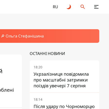
RU
🔎 Ольга Стефанішина
ОСТАННІ НОВИНИ
18:20
й
Укрзалізниця повідомила
про масштабні затримки
поїздів увечері 7 серпня
облені
18:14
Після удару по Чорноморцю