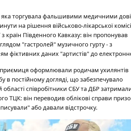
у, яка торгувала фальшивими медичними дов
нути на рішення військово-лікарської комісі
 з країн Південного Кавказу: він пропонував
глядом "гастролей" музичного гурту - з
м фіктивних даних "артистів" до електронно
підприємиця оформлювали родичам ухилянтів
у в постійному догляді, що забезпечувало
й області співробітники СБУ та ДБР затримал
го ТЦК: він переводив облікові справи приз
"списували" або давали відстрочку.