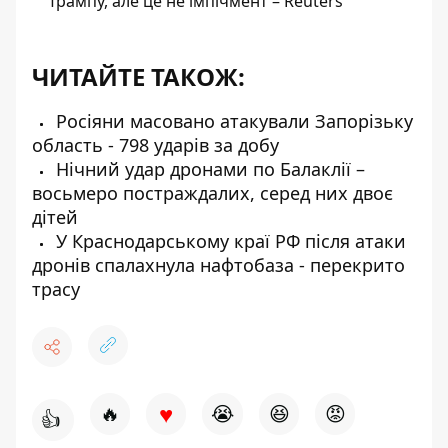
Трампу, але це не імпічмент – Reuters
ЧИТАЙТЕ ТАКОЖ:
Росіяни масовано атакували Запорізьку
область - 798 ударів за добу
Нічний удар дронами по Балаклії –
восьмеро постраждалих, серед них двоє
дітей
У Краснодарському краї РФ після атаки
дронів спалахнула нафтобаза - перекрито
трасу
♥
🔥
😭
😆
😡
👍