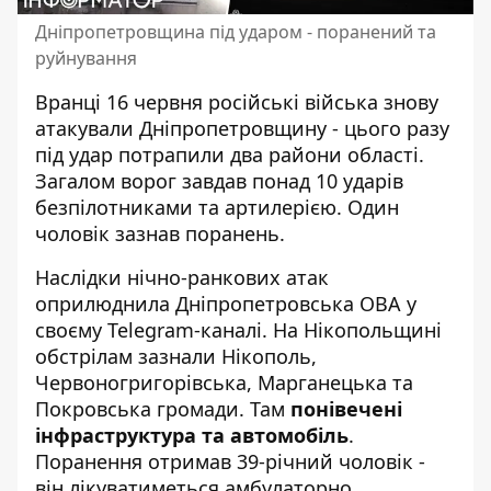
Дніпропетровщина під ударом - поранений та
руйнування
Вранці 16 червня російські війська знову
атакували Дніпропетровщину - цього разу
під удар потрапили два райони області.
Загалом ворог завдав понад 10 ударів
безпілотниками та артилерією. Один
чоловік зазнав поранень.
Наслідки нічно-ранкових атак
оприлюднила
Дніпропетровська ОВА
у
своєму Telegram-каналі. На Нікопольщині
обстрілам зазнали Нікополь,
Червоногригорівська, Марганецька та
Покровська громади. Там
понівечені
інфраструктура та автомобіль
.
Поранення отримав 39-річний чоловік -
він лікуватиметься амбулаторно.