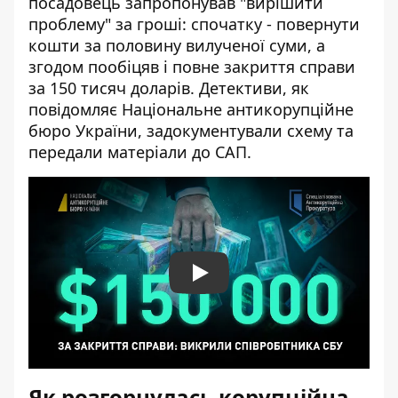
посадовець запропонував "вирішити
проблему" за гроші: спочатку - повернути
кошти за половину вилученої суми, а
згодом пообіцяв і повне закриття справи
за 150 тисяч доларів. Детективи, як
повідомляє Національне антикорупційне
бюро України
, задокументували схему та
передали матеріали до САП.
Play
Як розгорнулась корупційна