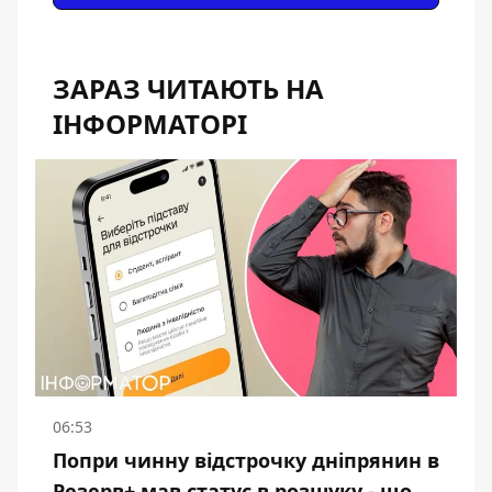
ЗАРАЗ ЧИТАЮТЬ НА
ІНФОРМАТОРІ
06:53
Попри чинну відстрочку дніпрянин в
Резерв+ мав статус в розшуку - що