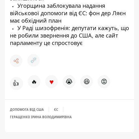
Угорщина заблокувала надання
військової допомоги від ЄС: фон дер Ляєн
має обхідний план
У Раді шизофренія: депутати кажуть, що
не робили звернення до США, але сайт
парламенту це спростовує
♥
🔥
😭
😆
😡
👍
ДОПОМОГА ВІД США
ЄС
ГЕРАЩЕНКО ІРИНА ВОЛОДИМИРІВНА