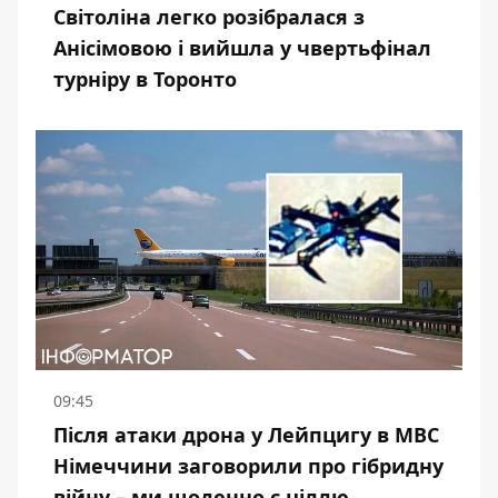
Світоліна легко розібралася з
Анісімовою і вийшла у чвертьфінал
турніру в Торонто
09:45
Після атаки дрона у Лейпцигу в МВС
Німеччини заговорили про гібридну
війну – ми щоденно є ціллю