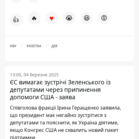
♥
🔥
😭
😆
😡
👍
НБУ
ROZETKA
ДІЯ
13:00, 04 березня 2025
ЄС вимагає зустрічі Зеленського із
депутатами через припинення
допомоги США - заява
Співголова фракції Ірина Геращенко заявила,
що президент має негайно зустрітися з
депутатами та пояснити, як Україна діятиме,
якщо Конгрес США не схвалить новий пакет
підтримки