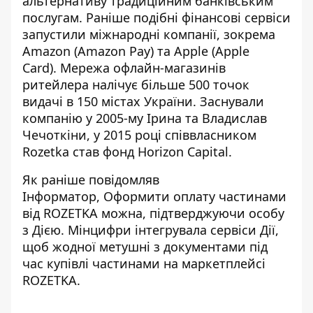
альтернативу традиційним банківським
послугам. Раніше подібні фінансові сервіси
запустили міжнародні компанії, зокрема
Amazon (Amazon Pay) та Apple (Apple
Card).
Мережа офлайн-магазинів
ритейлера
налічує більше 500 точок
видачі в 150 містах України. Заснували
компанію у 2005-му
Ірина та Владислав
Чечоткіни
, у 2015 році співвласником
Rozetka став фонд Horizon Capital.
Як раніше повідомляв
Інформатор, Оформити оплату частинами
від ROZETKA можна,
підтверджуючи особу
з Дією
. Мінцифри інтегрувала сервіси Дії,
щоб жодної метушні з документами під
час купівлі частинами на маркетплейсі
ROZETKA.