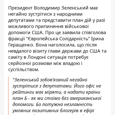
Президент Володимир Зеленський має
негайно зустрітися з народними
депутатами та представити план дій у разі
можливого
припинення військової
допомоги США
. Про це заявила співголова
фракції "Європейська Солідарність" Ірина
Геращенко. Вона наголосила, що після
невдалого візиту глави держави до США та
саміту в Лондоні ситуація потребує
серйозної розмови між владою і
суспільством.
"Зеленський зобовʼязаний негайно
зустрітися з депутатами. Його офіс не
рейтинги має міряти, а
надати країни
план Б
- як ми стоїмо без американської
допомоги. Бо потужна незламність
умовних позитивних блогерів в ефірі