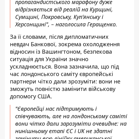
пропагандистського марафону дуже
відрізняється від реалій на Курщині,
Сумщині, Покровську, Купʼянську і
Херсонщині", – наголосила Геращенко.
За її словами, після дипломатичних
невдач Банкової, зокрема охолодження
відносин із Вашингтоном, безпекова
ситуація для України значно
ускладнюється. Вона зазначила, що під
час лондонського саміту європейські
партнери чітко дали зрозуміти: вони не
зможуть повністю замінити військову
допомогу США.
"Європейці нас підтримують і
співчувають, але на лондонському саміті
вони чітко дали зарозуміти очевидне: на
нинішньому етапі ЄС і UK не здатні
замінити всю лінійку американської