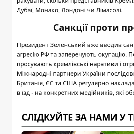
рахувати, скільки представників Кремля
Дубаї, Монако, Лондоні чи Лімасолі.
Санкції проти пр
Президент
Зеленський вже вводив санк
агресію РФ та заперечують окупацію. П
просувають кремлівські наративи і от
Міжнародні партнери України послідов
Британія, ЄС та США регулярно наклада
в'їзд - на конкретних медійників, які о
СЛІДКУЙТЕ ЗА НАМИ У 