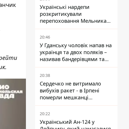
ранчик
Українські нардепи
розкритикували
перепоховання Мельника
через ризик дипломатичної
ізоляції
20:46
У Гданську чоловік напав на
українця та двох поляків –
ерейти
називав бандерівцями та
поводився агресивно
ик.
20:38
Сердечко не витримало
вибухів ракет - в Ірпені
померли мешканці
притулку для собак з
інвалідністю
20:22
Український Ан-124 у
Лейпцигу, який намагалися