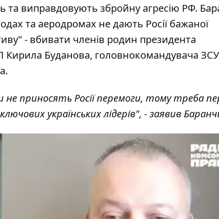
ють та виправдовують збройну агресію РФ. Ба
водах та аеродромах не дають Росії бажаної
иву" - вбивати членів родин президента
П Кирила Буданова, головнокомандувача ЗСУ
а.
ми не приносять Росії перемоги, тому треба п
лючових українських лідерів", - заявив Баранч