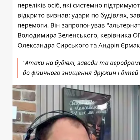
переліків осіб, які системно підтриму
відкрито визнав: удари по будівлях, за
перемоги. Він запропонував "альтернат
Володимира Зеленського, керівника О
Олександра Сирського та Андрія Єрмак
"Атаки на будівлі, заводи та аеродро
до фізичного знищення дружин і дітей к