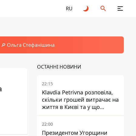
RU
🔎 Ольга Стефанішина
ОСТАННІ НОВИНИ
22:15
а
Klavdia Petrivna розповіла,
скільки грошей витрачає на
життя в Києві та у що
вкладає мільйони
22:00
Президентом Угорщини