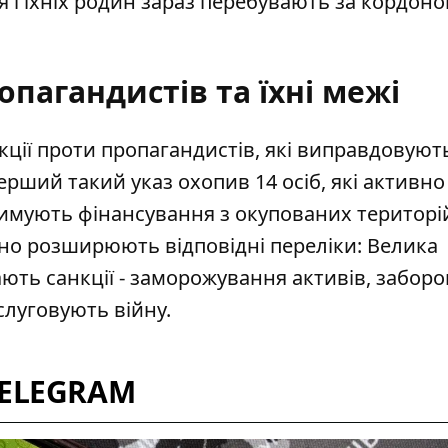
 і їхніх родин зараз перебувають за кордоном
опагандистів та їхні межі
ції проти пропагандистів
, які виправдовуют
ерший такий указ охопив 14 осіб, які активно
римують фінансування з окупованих територі
но розширюють відповідні переліки: Велика
ють санкції - заморожування активів, заборо
бслуговують війну.
TELEGRAM