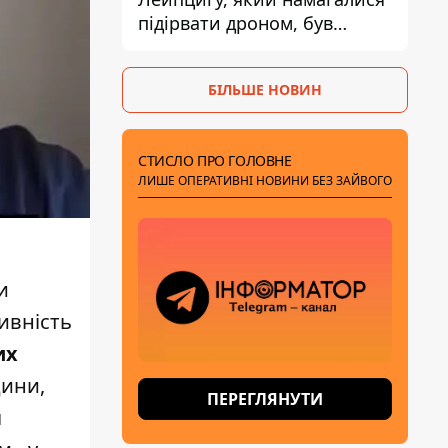
підірвати дроном, був
завантажений
боєприпасами
БІЛЬШЕ НОВИН
СТИСЛО ПРО ГОЛОВНЕ
ЛИШЕ ОПЕРАТИВНІ НОВИНИ БЕЗ ЗАЙВОГО
и
ивність
их
дини,
ПЕРЕГЛЯНУТИ
я