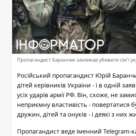
Пропагандист Баранчик закликав убивати сім'ї ук
Російський пропагандист Юрій Баранч
дітей керівників України - і в одній з
усіх ударів армії РФ. Він, схоже, не з
неприємну властивість - повертатися б
дружин, дітей та онуків - і деякі з них 
Пропагандист веде іменний Telegram-к