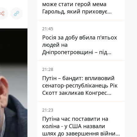
може стати герой мема
Гарольд, який приховує
біль – він очолив народне
голосування
21:45
Росія за добу вбила п'ятьох
людей на
Дніпропетровщині – під
ударами опинилися п'ять
районів області
21:28
Путін – бандит: впливовий
сенатор-республіканець Рік
Скотт закликав Конгрес
притягнути РФ до
відповідальності за війну в
21:23
Україні
Путіна час поставити на
коліна - у США назвали
шлях до завершення війни -