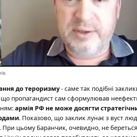
ів.
ання до тероризму
- саме так подібні заклик
е, що пропагандист сам сформулював неефект
нням:
армія РФ не може досягти стратегічн
тодами
. Показово, що заклик лунає з вуст лю
. При цьому Баранчик, очевидно, не беретьс