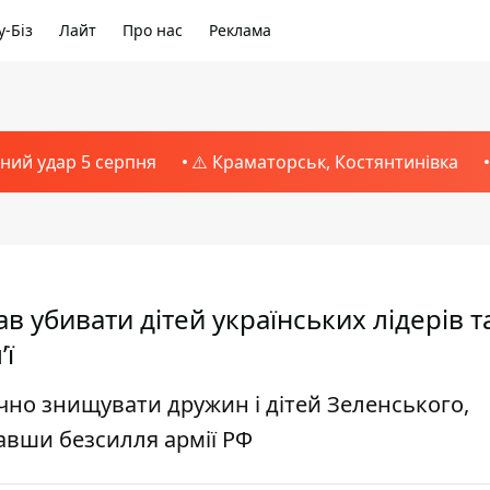
-Біз
Лайт
Про нас
Реклама
тний удар 5 серпня
⚠️ Краматорськ, Костянтинівка
в убивати дітей українських лідерів т
’ї
чно знищувати дружин і дітей Зеленського,
авши безсилля армії РФ