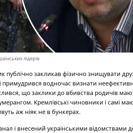
раїнських лідерів
ик публічно
закликав фізично знищувати
дру
аяві примудрився водночас визнати неефективн
амислився, що заклики до вбивства родичів ма
умерангом. Кремлівські чиновники і самі ма
живуть аж ніяк не в бункерах.
анал і внесений українськими відомствами д