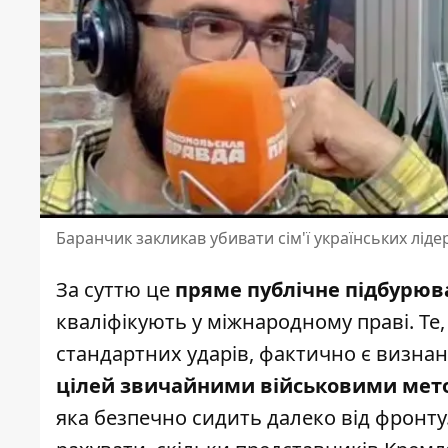
Баранчик закликав убивати сім'ї українських лідер
За суттю це
пряме публічне підбурюв
кваліфікують у міжнародному праві. Т
стандартних ударів, фактично є визна
цілей звичайними військовими ме
яка безпечно сидить далеко від фронту