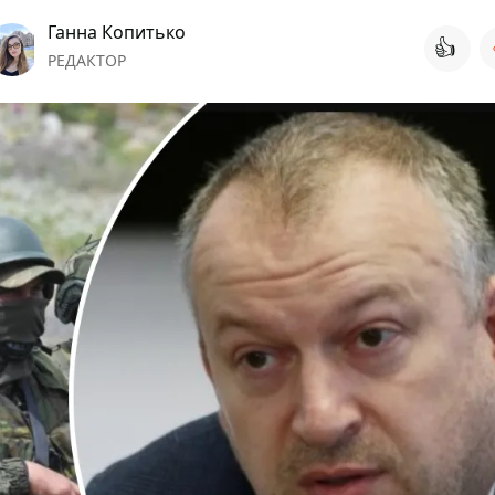
Ганна Копитько
👍
РЕДАКТОР