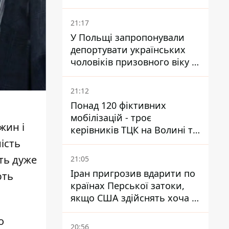
National Security Journal
21:17
У Польщі запропонували
депортувати українських
чоловіків призовного віку -
кого це може торкнутися
21:12
Понад 120 фіктивних
мобілізацій - троє
жин і
керівників ТЦК на Волині та
Буковині отримали підозри
ість
за фейкові звіти
ють дуже
21:05
Іран пригрозив вдарити по
ють
країнах Перської затоки,
якщо США здійснять хоча б
одну атаку - Reuters
о
20:56