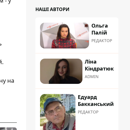
 - у
НАШІ АВТОРИ
Ольга
Палій
РЕДАКТОР
ь
Ліна
й.
Кіндратюк
ADMIN
ну на
Едуард
Бакканський
РЕДАКТОР