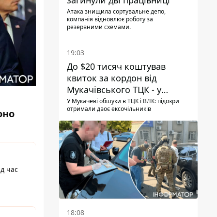
загинули дві працівниці
Атака знищила сортувальне депо,
компанія відновлює роботу за
резервними схемами.
19:03
До $20 тисяч коштував
квиток за кордон від
Мукачівського ТЦК - у
гучній справі перші підозри
У Мукачеві обшуки в ТЦК і ВЛК: підозри
отримали двоє ексочільників
отримали двоє колишніх
оно
керівників
ід час
18:08