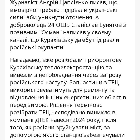
Журналіст Андрій Цаплієнко писав, що,
ймовірно, греблю підірвали українські
сили, аби уникнути оточення. А
доброволець 24 ОШБ Станіслав Бунятов з
позивним "Осман" написав у своєму
каналі, що Курахівську дамбу підірвали
російські окупанти.
Нагадаємо, вже
розібрали прифронтову
Курахівську теплоелектростанцію
та
вивезли з неї обладнання через загрозу
російського наступу. Запчастини з ТЕЦ
використовуватимуть для ремонту та
відновлення інших енергетичних об'єктів
перед зимою. Рішення терміново
розібрати ТЕЦ несподівано виникло в
компанії ДТЕК навесні 2024 року, після
того, як росіяни зруйнували міст, за
допомогою якого станцію забезпечували