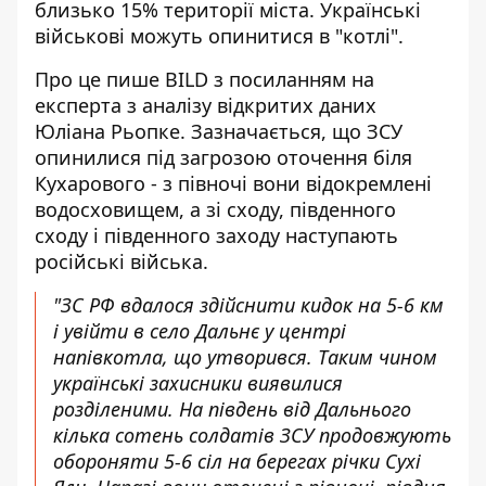
близько 15% території міста. Українські
військові можуть опинитися в "котлі".
Про це пише BILD з посиланням на
експерта з аналізу відкритих даних
Юліана Рьопке. Зазначається, що ЗСУ
опинилися
під загрозою оточення біля
Кухарового
- з півночі вони відокремлені
водосховищем, а зі сходу, південного
сходу і південного заходу наступають
російські війська.
"ЗС РФ вдалося здійснити кидок на 5-6 км
і увійти в село Дальнє у центрі
напівкотла, що утворився. Таким чином
українські захисники виявилися
розділеними. На південь від Дальнього
кілька сотень солдатів ЗСУ продовжують
обороняти 5-6 сіл на берегах річки Сухі