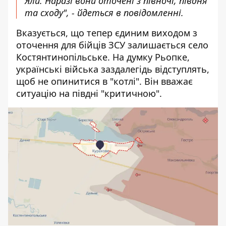
Яли. Наразі вони оточені з півночі, півдня
та сходу", - йдеться в повідомленні.
Вказується, що тепер єдиним виходом з
оточення для бійців ЗСУ залишається село
Костянтинопільське. На думку Рьопке,
українські війська заздалегідь відступлять,
щоб не опинитися в "котлі". Він вважає
ситуацію на півдні "критичною".