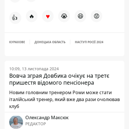
♥
🔥
😭
😆
😡
👍
КУРАХОВЕ
ДОНЕЦЬКА ОБЛАСТЬ
НАСТУП РОСІЇ 2024
10:09, 13 листопада 2024
Вовча зграя Довбика очікує на третє
пришестя відомого пенсіонера
Новим головним тренером Роми може стати
італійський тренер, який вже два рази очолював
клуб
Олександр Максюк
РЕДАКТОР